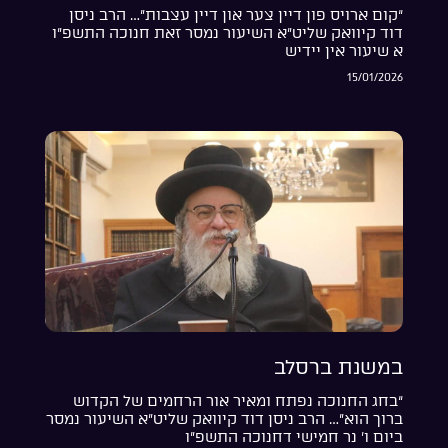
“קום ארויס פון דיין צער און דיין עצבות”… הרב ניסן
דוד קיוואק שליט”א השיעור נמסר זאת חנוכה התשפ”ו
א שיעור אין יידיש
15/01/2026
במשנת ברסלב
“בחג החנוכה נפתח ומאיר אור הרחמים של הקדוש
ברוך הוא”… הרב ניסן דוד קיוואק שליט”א השיעור נמסר
ביום ו’ נר חמישי דחנוכה התשפ”ו