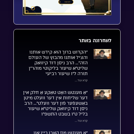
לאחרונה באתר
“הקדוש ברוך הוא קידש אותנו
והציל אותנו מהבוץ של העולם
הזה”… הרב ניסן דוד קיוואק
שליט”א שיעור בליקוטי מוהר”ן
תורה ל”ו שיעור רביעי
קרא עוד...
“אַ מענטש האָט טאַקע אַ חלק אין
דער שליחות אין דער וועלט מיטן
באַשעפֿער פֿון דער וועלט”… הרב
ניסן דוד קיוואק שליט”א שיעור
בליל ט”ו בשבט התשפ”ו
קרא עוד...
“אַ מענטש מוז האָבן ריין און