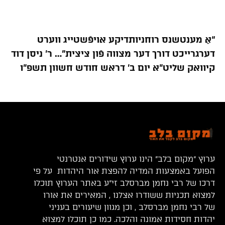
“אַ מענטשנס רוחניותדיקע אויפֿשטייג ווערט
דערגרייכט דורך דער מצווה פֿון ציצית”… ר’ ניסן דוד
קיוואק שליט”א יום ב’ דראש חודש חשוון תשפ”ו
ערוץ “מקום בלב” הינו ערוץ שידורים אנטרנטי
הפועל באמצעות המדיה להפצת אור היהדות על פי
דרכו של רבי נחמן מברסלב זי”ע באתר הערוץ תוכלו
למצוא תכניות ששודרו אצלנו , המאירים את אורו
של רבי נחמן מברסלב , וכן מגוון שיעורים בעניני
יהדות חסידות אמונה והלכה. כמו כן תוכלו למצוא