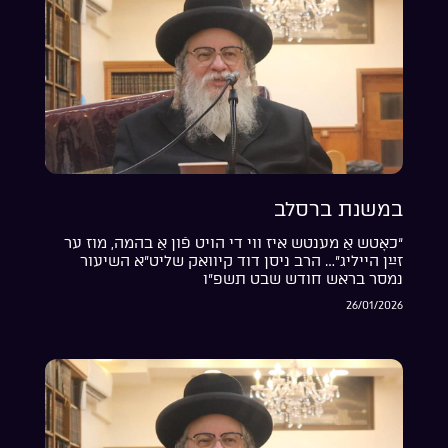
במשנת ברסלב
“כאָטש אַ מענטש איז ווי די הויט פֿון אַ בהמה, מוז ער
זײַן הייליג”… הרב ניסן דוד קיוואק שליט”א השיעור
נמסר בראש חודש שבט תשפ”ו
26/01/2026