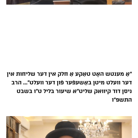
“אַ מענטש האָט טאַקע אַ חלק אין דער שליחות אין
דער וועלט מיטן באַשעפֿער פֿון דער וועלט”… הרב
ניסן דוד קיוואק שליט”א שיעור בליל ט”ו בשבט
התשפ”ו