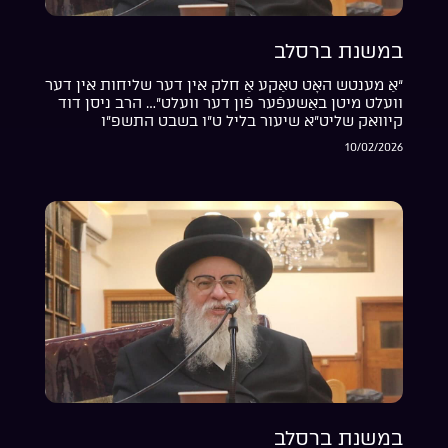
במשנת ברסלב
“אַ מענטש האָט טאַקע אַ חלק אין דער שליחות אין דער
וועלט מיטן באַשעפֿער פֿון דער וועלט”… הרב ניסן דוד
קיוואק שליט”א שיעור בליל ט”ו בשבט התשפ”ו
10/02/2026
במשנת ברסלב