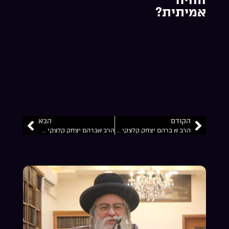
אמיתית?
הקודם
הבא
הרב א ברהם יצחק קלצקי הי”ו להכיר במתנה ששמה שבת
הרב אברהם יצחק קלצקי הי”ו – ראש השנה – חמישה חושים של השם יתברך…