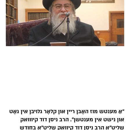
“אַ מענטש מוז האָבן ריין און קלאָר גלויבן אין גאָט
און נישט אין מענטשן”. הרב ניסן דוד קיווואק
שליט”א הרב ניסן דוד קיוואק שליט”א בחודש