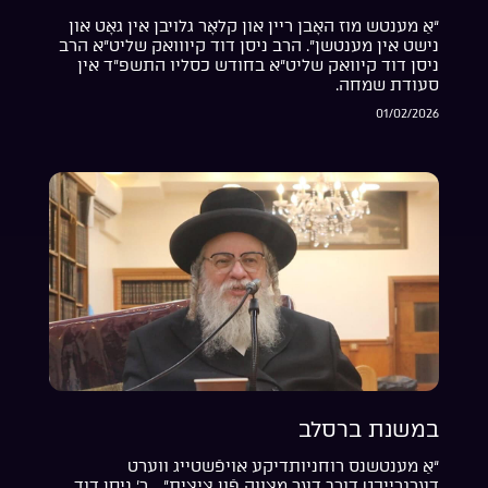
“אַ מענטש מוז האָבן ריין און קלאָר גלויבן אין גאָט און
נישט אין מענטשן”. הרב ניסן דוד קיווואק שליט”א הרב
ניסן דוד קיוואק שליט”א בחודש כסליו התשפ”ד אין
סעודת שמחה.
01/02/2026
במשנת ברסלב
“אַ מענטשנס רוחניותדיקע אויפֿשטייג ווערט
דערגרייכט דורך דער מצווה פֿון ציצית”… ר’ ניסן דוד