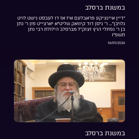
במשנת ברסלב
“דיין איינציקע פראבלעם איז אז דו לעבסט נישט לויט
גלויבן”… ר’ ניסן דוד קיוואק שליט”א יארצייט פון ר’ נתן
בן ר’ נפתלי הרץ זצוק”ל מברסלב הילולת רבי נתן
תשפ”ו
16/01/2026
במשנת ברסלב