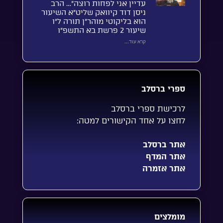
עדיין אני לפחות רוצה”… הרב
ניסן דוד קיוואק שליט”א השיעור
הוא בליקוטי מוהר”ן תורה ל”ו
שיעור 2 פרשת בא התשפ”ו
קרא עוד...
ספרי ברסלב
לרכישת ספרי ברסלב
לחצו על אחד הקישורים למטה:
אתר ברסלב
אתר המדף
אתר אזמרה
מומלצים