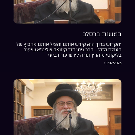
במשנת ברסלב
“הקדוש ברוך הוא קידש אותנו והציל אותנו מהבוץ של
העולם הזה”… הרב ניסן דוד קיוואק שליט”א שיעור
בליקוטי מוהר”ן תורה ל”ו שיעור רביעי
10/02/2026