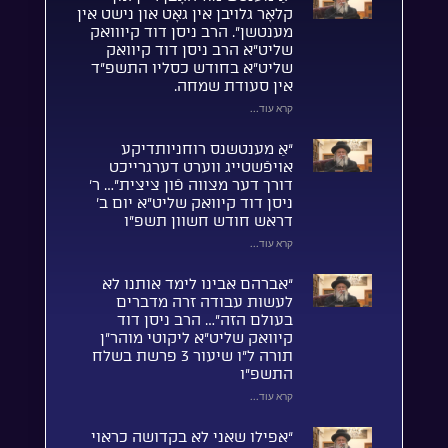
קלאָר גלויבן אין גאָט און נישט אין
מענטשן”. הרב ניסן דוד קיווואק
שליט”א הרב ניסן דוד קיוואק
שליט”א בחודש כסליו התשפ”ד
אין סעודת שמחה.
קרא עוד...
“אַ מענטשנס רוחניותדיקע
אויפֿשטייג ווערט דערגרייכט
דורך דער מצווה פֿון ציצית”… ר’
ניסן דוד קיוואק שליט”א יום ב’
דראש חודש חשוון תשפ”ו
קרא עוד...
“אברהם אבינו לימד אותנו לא
לעשות עבודה זרה מדברים
בעולם הזה”… הרב ניסן דוד
קיוואק שליט”א ליקוטי מוהר”ן
תורה ל”ו שיעור 3 פרשת בשלח
התשפ”ו
קרא עוד...
“אפילו שאני לא בקדושה כראוי