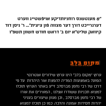
“אַ מענטשנס רוחניותדיקע אויפֿשטייג ווערט
דערגרייכט דורך דער מצווה פֿון ציצית”… ר’ ניסן דוד
קיוואק שליט”א יום ב’ דראש חודש חשוון תשפ”ו
ערוץ “מקום בלב” הינו ערוץ שידורים אנטרנטי
הפועל באמצעות המדיה להפצת אור היהדות על פי
דרכו של רבי נחמן מברסלב זי”ע באתר הערוץ תוכלו
למצוא תכניות ששודרו אצלנו , המאירים את אורו
של רבי נחמן מברסלב , וכן מגוון שיעורים בעניני
יהדות חסידות אמונה והלכה. כמו כן תוכלו למצוא