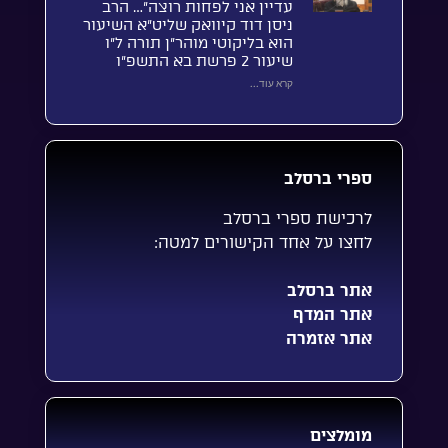
עדיין אני לפחות רוצה”… הרב
ניסן דוד קיוואק שליט”א השיעור
הוא בליקוטי מוהר”ן תורה ל”ו
שיעור 2 פרשת בא התשפ”ו
קרא עוד...
ספרי ברסלב
לרכישת ספרי ברסלב
לחצו על אחד הקישורים למטה:
אתר ברסלב
אתר המדף
אתר אזמרה
מומלצים