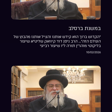
במשנת ברסלב
“הקדוש ברוך הוא קידש אותנו והציל אותנו מהבוץ של
העולם הזה”… הרב ניסן דוד קיוואק שליט”א שיעור
בליקוטי מוהר”ן תורה ל”ו שיעור רביעי
10/02/2026