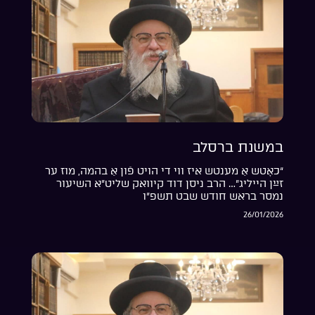
במשנת ברסלב
“כאָטש אַ מענטש איז ווי די הויט פֿון אַ בהמה, מוז ער
זײַן הייליג”… הרב ניסן דוד קיוואק שליט”א השיעור
נמסר בראש חודש שבט תשפ”ו
26/01/2026