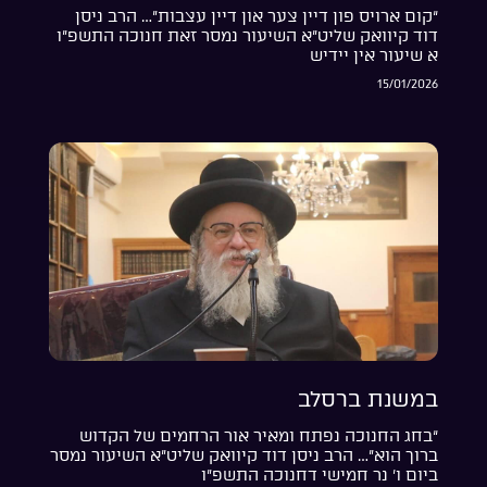
“קום ארויס פון דיין צער און דיין עצבות”… הרב ניסן
דוד קיוואק שליט”א השיעור נמסר זאת חנוכה התשפ”ו
א שיעור אין יידיש
15/01/2026
במשנת ברסלב
“בחג החנוכה נפתח ומאיר אור הרחמים של הקדוש
ברוך הוא”… הרב ניסן דוד קיוואק שליט”א השיעור נמסר
ביום ו’ נר חמישי דחנוכה התשפ”ו