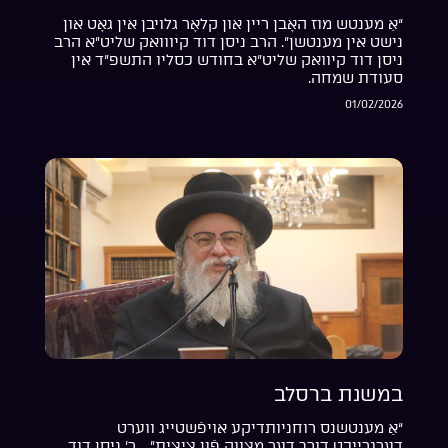
“אַ מענטש מוז האָבן ריין און קלאָר גלויבן אין גאָט און
נישט אין מענטשן”. הרב ניסן דוד קיווואק שליט”א הרב
ניסן דוד קיוואק שליט”א בחודש כסליו התשפ”ד אין
סעודת שמחה.
01/02/2026
במשנת ברסלב
“אַ מענטשנס רוחניותדיקע אויפֿשטייג ווערט
דערגרייכט דורך דער מצווה פֿון ציצית”… ר’ ניסן דוד