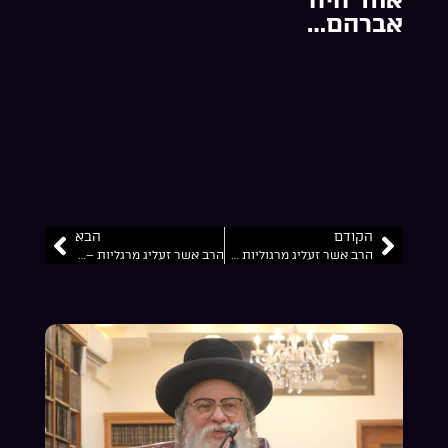
אברהם…
הקודם
הבא
הרב אשר זעליג מרגוליות בנין בית המקדש הפרטי… (הילולת האריז”ל)
הרב אשר זעליג מרגליות – פרשת וירא – תורה י”ב צעקת “איה מקום כבודו”…