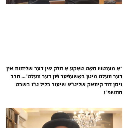
“אַ מענטש האָט טאַקע אַ חלק אין דער שליחות אין
דער וועלט מיטן באַשעפֿער פֿון דער וועלט”… הרב
ניסן דוד קיוואק שליט”א שיעור בליל ט”ו בשבט
התשפ”ו