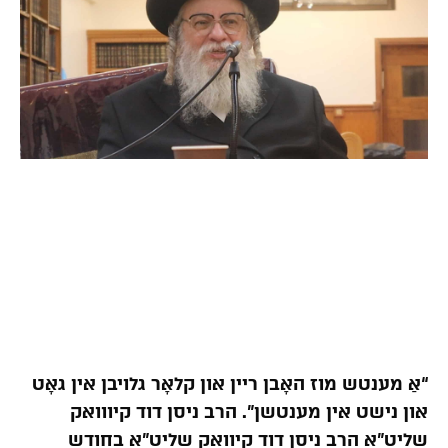
“אַ מענטש מוז האָבן ריין און קלאָר גלויבן אין גאָט
און נישט אין מענטשן”. הרב ניסן דוד קיווואק
שליט”א הרב ניסן דוד קיוואק שליט”א בחודש