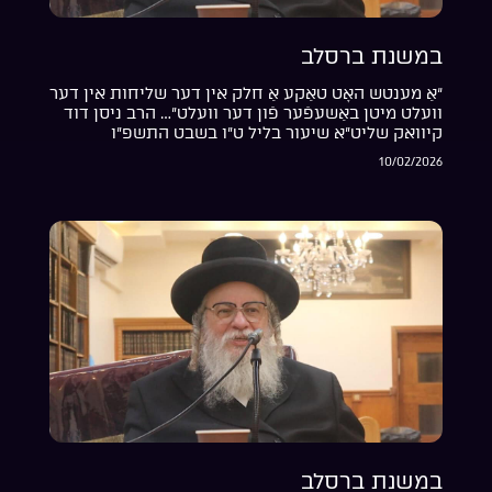
במשנת ברסלב
“אַ מענטש האָט טאַקע אַ חלק אין דער שליחות אין דער
וועלט מיטן באַשעפֿער פֿון דער וועלט”… הרב ניסן דוד
קיוואק שליט”א שיעור בליל ט”ו בשבט התשפ”ו
10/02/2026
במשנת ברסלב