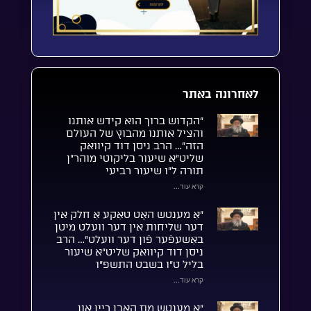
לאחרונה באתר
“הקדוש ברוך הוא קידש אותנו
והציל אותנו מהבוץ של העולם
הזה”… הרב ניסן דוד קיוואק
שליט”א שיעור בליקוטי מוהר”ן
תורה ל”ו שיעור רביעי
קרא עוד...
“אַ מענטש האָט טאַקע אַ חלק אין
דער שליחות אין דער וועלט מיטן
באַשעפֿער פֿון דער וועלט”… הרב
ניסן דוד קיוואק שליט”א שיעור
בליל ט”ו בשבט התשפ”ו
קרא עוד...
“אַ מענטש מוז האָבן ריין און