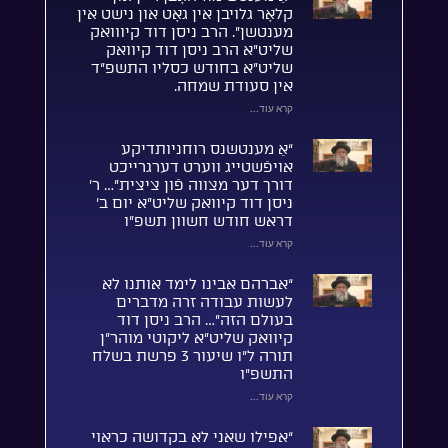
קלאָר גלויבן אין גאָט און נישט אין
מענטשן”. הרב ניסן דוד קיווואק
שליט”א הרב ניסן דוד קיוואק
שליט”א בחודש כסליו התשפ”ד
אין סעודת שמחה.
קרא עוד...
“אַ מענטשנס רוחניותדיקע
אויפֿשטייג ווערט דערגרייכט
דורך דער מצווה פֿון ציצית”… ר’
ניסן דוד קיוואק שליט”א יום ב’
דראש חודש חשוון תשפ”ו
קרא עוד...
“אברהם אבינו לימד אותנו לא
לעשות עבודה זרה מדברים
בעולם הזה”… הרב ניסן דוד
קיוואק שליט”א ליקוטי מוהר”ן
תורה ל”ו שיעור 3 פרשת בשלח
התשפ”ו
קרא עוד...
“אפילו שאני לא בקדושה כראוי