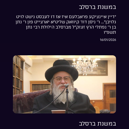
במשנת ברסלב
“דיין איינציקע פראבלעם איז אז דו לעבסט נישט לויט
גלויבן”… ר’ ניסן דוד קיוואק שליט”א יארצייט פון ר’ נתן
בן ר’ נפתלי הרץ זצוק”ל מברסלב הילולת רבי נתן
תשפ”ו
16/01/2026
במשנת ברסלב