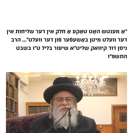
“אַ מענטש האָט טאַקע אַ חלק אין דער שליחות אין
דער וועלט מיטן באַשעפֿער פֿון דער וועלט”… הרב
ניסן דוד קיוואק שליט”א שיעור בליל ט”ו בשבט
התשפ”ו