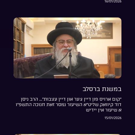
16/01/2026
במשנת ברסלב
“קום ארויס פון דיין צער און דיין עצבות”… הרב ניסן
דוד קיוואק שליט”א השיעור נמסר זאת חנוכה התשפ”ו
א שיעור אין יידיש
15/01/2026