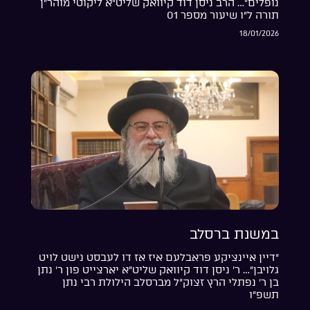
נופלים”… הרב ניסן דוד קיוואק שליט”א ליקוטי מוהר”ן
תורה ל”ו שיעור מספר 01
18/01/2026
במשנת ברסלב
“דיין איינציקע פראבלעם איז אז דו לעבסט נישט לויט
גלויבן”… ר’ ניסן דוד קיוואק שליט”א יארצייט פון ר’ נתן
בן ר’ נפתלי הרץ זצוק”ל מברסלב הילולת רבי נתן
תשפ”ו