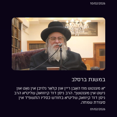
10/02/2026
במשנת ברסלב
“אַ מענטש מוז האָבן ריין און קלאָר גלויבן אין גאָט און
נישט אין מענטשן”. הרב ניסן דוד קיווואק שליט”א הרב
ניסן דוד קיוואק שליט”א בחודש כסליו התשפ”ד אין
סעודת שמחה.
01/02/2026