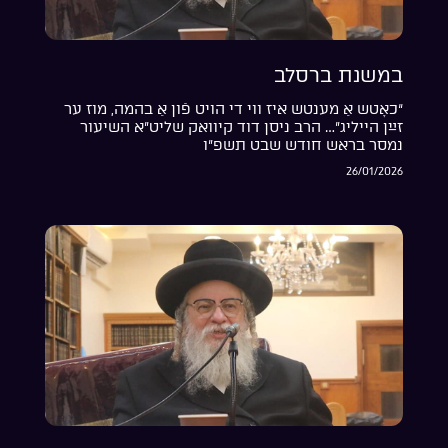
במשנת ברסלב
“כאָטש אַ מענטש איז ווי די הויט פֿון אַ בהמה, מוז ער
זײַן הייליג”… הרב ניסן דוד קיוואק שליט”א השיעור
נמסר בראש חודש שבט תשפ”ו
26/01/2026