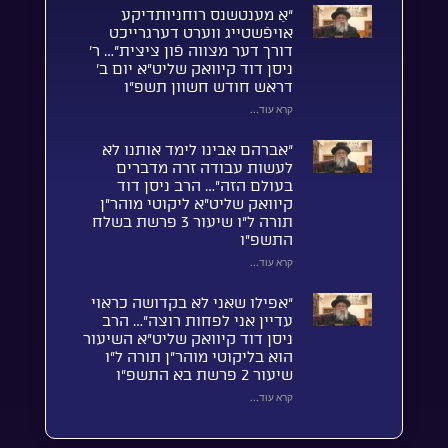
“אַ מענטשנס רוחניותדיקע
אויפֿשטייג ווערט דערגרייכט
דורך דער מצווה פֿון ציצית”… ר’
ניסן דוד קיוואק שליט”א יום ב’
דראש חודש חשוון תשפ”ו
קרא עוד...
“אברהם אבינו לימד אותנו לא
לעשות עבודה זרה מדברים
בעולם הזה”… הרב ניסן דוד
קיוואק שליט”א ליקוטי מוהר”ן
תורה ל”ו שיעור 3 פרשת בשלח
התשפ”ו
קרא עוד...
“אפילו שאני לא בקדושה כראוי
עדיין אני לפחות רוצה”… הרב
ניסן דוד קיוואק שליט”א השיעור
הוא בליקוטי מוהר”ן תורה ל”ו
שיעור 2 פרשת בא התשפ”ו
קרא עוד...