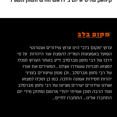
קיוואק שליט”א יום ב’ דראש חודש חשוון תשפ”ו
ערוץ “מקום בלב” הינו ערוץ שידורים אנטרנטי
הפועל באמצעות המדיה להפצת אור היהדות על פי
דרכו של רבי נחמן מברסלב זי”ע באתר הערוץ תוכלו
למצוא תכניות ששודרו אצלנו , המאירים את אורו
של רבי נחמן מברסלב , וכן מגוון שיעורים בעניני
יהדות חסידות אמונה והלכה. כמו כן תוכלו למצוא
אצלנו שידורים ישירים מציונו של רבי נחמן מברסלב
ועוד הרבה תוכן אמיתי יהודי מרומם ומחזק מידי יום
התחברו אלינו… התחברו לחיים…