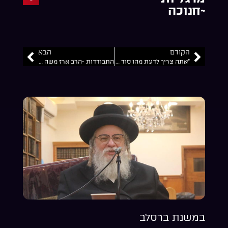
~חנוכה
הקודם
הבא
“אתה צריך לדעת מהו סוד החיים שלך אחרת לא יהיה לך שמחת חיים… “לחסות בצל כנפיו” יתברך פרק1 מקום בלב
התבודדות ~הרב ארז משה דורון
במשנת ברסלב