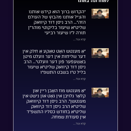
לאחרונה באתר
“הקדוש ברוך הוא קידש אותנו
והציל אותנו מהבוץ של העולם
הזה”… הרב ניסן דוד קיוואק
שליט”א שיעור בליקוטי מוהר”ן
תורה ל”ו שיעור רביעי
קרא עוד...
“אַ מענטש האָט טאַקע אַ חלק אין
דער שליחות אין דער וועלט מיטן
באַשעפֿער פֿון דער וועלט”… הרב
ניסן דוד קיוואק שליט”א שיעור
בליל ט”ו בשבט התשפ”ו
קרא עוד...
“אַ מענטש מוז האָבן ריין און
קלאָר גלויבן אין גאָט און נישט אין
מענטשן”. הרב ניסן דוד קיווואק
שליט”א הרב ניסן דוד קיוואק
שליט”א בחודש כסליו התשפ”ד
אין סעודת שמחה.
קרא עוד...