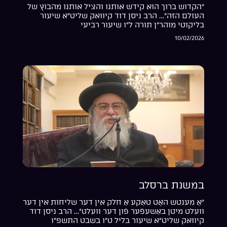
“הקדוש ברוך הוא קידש אותנו והציל אותנו מהבוץ של
העולם הזה”… הרב ניסן דוד קיוואק שליט”א שיעור
בליקוטי מוהר”ן תורה ל”ו שיעור רביעי
10/02/2026
במשנת ברסלב
“אַ מענטש האָט טאַקע אַ חלק אין דער שליחות אין דער
וועלט מיטן באַשעפֿער פֿון דער וועלט”… הרב ניסן דוד
קיוואק שליט”א שיעור בליל ט”ו בשבט התשפ”ו