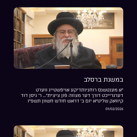
במשנת ברסלב
“אַ מענטשנס רוחניותדיקע אויפֿשטייג ווערט
דערגרייכט דורך דער מצווה פֿון ציצית”… ר’ ניסן דוד
קיוואק שליט”א יום ב’ דראש חודש חשוון תשפ”ו
01/02/2026