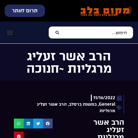
תרום לאתר
שידור חי
עכשיו מתנגן בלב
צרו קשר
דף הבית
מוזיקה יהוד
הרב אשר זעליג
מרגליות ~חנוכה
11/16/2022
General
,
במשנת ברסלב
,
הרב אשר זעליג
מרגליות
הרב אשר
זעליג
מרגליות