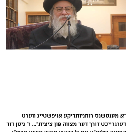
“אַ מענטשנס רוחניותדיקע אויפֿשטייג ווערט
דערגרייכט דורך דער מצווה פֿון ציצית”… ר’ ניסן דוד