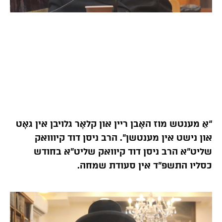
“אַ מענטש מוז האָבן ריין און קלאָר גלויבן אין גאָט
און נישט אין מענטשן”. הרב ניסן דוד קיווואק
שליט”א הרב ניסן דוד קיוואק שליט”א בחודש
כסליו התשפ”ד אין סעודת שמחה.