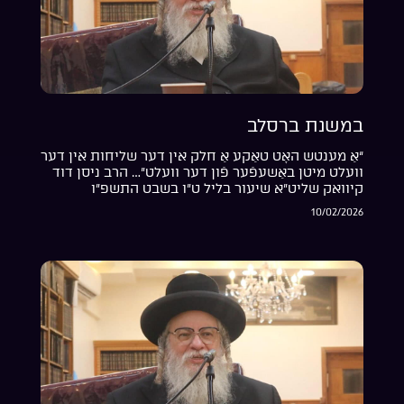
במשנת ברסלב
“אַ מענטש האָט טאַקע אַ חלק אין דער שליחות אין דער
וועלט מיטן באַשעפֿער פֿון דער וועלט”… הרב ניסן דוד
קיוואק שליט”א שיעור בליל ט”ו בשבט התשפ”ו
10/02/2026