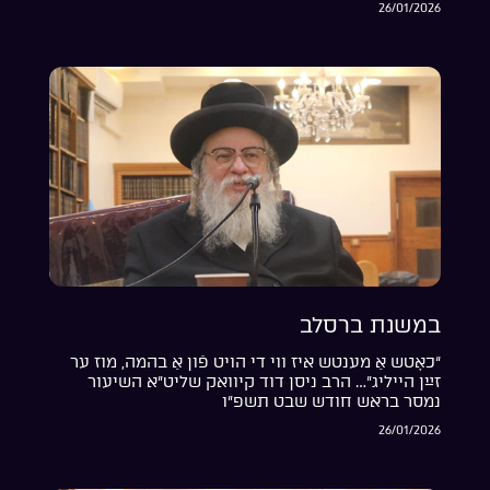
26/01/2026
במשנת ברסלב
“כאָטש אַ מענטש איז ווי די הויט פֿון אַ בהמה, מוז ער
זײַן הייליג”… הרב ניסן דוד קיוואק שליט”א השיעור
נמסר בראש חודש שבט תשפ”ו
26/01/2026