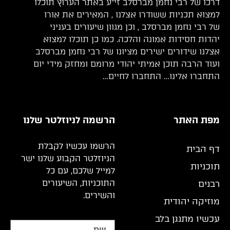
דרכו של רבי נחמן מברסלב זי”ע באתר הערוץ תוכלו
למצוא תכניות ששודרו אצלנו , המאירים את אורו
של רבי נחמן מברסלב , וכן מגוון שיעורים בעניני
יהדות חסידות אמונה והלכה. כמו כן תוכלו למצוא
אצלנו שידורים ישירים מציונו של רבי נחמן מברסלב
ועוד הרבה תוכן אמיתי יהודי מרומם ומחזק מידי יום
התחברו אלינו… התחברו לחיים…
מפת האתר
הרשמה לניוזלטר שלנו
הרשמו עכשיו לקבלת
דף הבית
הניוזלטר הקבוע שלנו ישר
תוכניות
למייל שלכם, עם כל
התוכניות, השיעורים
רבנים
והשירים.
מוזיקה יהודית
עכשיו מתנגן בלב