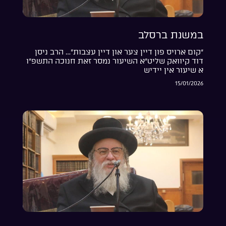
במשנת ברסלב
“קום ארויס פון דיין צער און דיין עצבות”… הרב ניסן
דוד קיוואק שליט”א השיעור נמסר זאת חנוכה התשפ”ו
א שיעור אין יידיש
15/01/2026