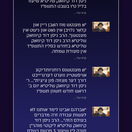
ניסן דוד קיוואק שליט”א שיעור
בליל ט”ו בשבט התשפ”ו
קרא עוד...
“אַ מענטש מוז האָבן ריין און
קלאָר גלויבן אין גאָט און נישט אין
מענטשן”. הרב ניסן דוד קיווואק
שליט”א הרב ניסן דוד קיוואק
שליט”א בחודש כסליו התשפ”ד
אין סעודת שמחה.
קרא עוד...
“אַ מענטשנס רוחניותדיקע
אויפֿשטייג ווערט דערגרייכט
דורך דער מצווה פֿון ציצית”… ר’
ניסן דוד קיוואק שליט”א יום ב’
דראש חודש חשוון תשפ”ו
קרא עוד...
“אברהם אבינו לימד אותנו לא
לעשות עבודה זרה מדברים
בעולם הזה”… הרב ניסן דוד
קיוואק שליט”א ליקוטי מוהר”ן
תורה ל”ו שיעור 3 פרשת בשלח