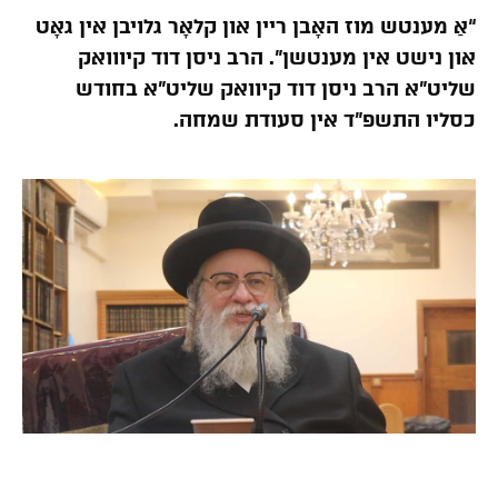
“אַ מענטש מוז האָבן ריין און קלאָר גלויבן אין גאָט
און נישט אין מענטשן”. הרב ניסן דוד קיווואק
שליט”א הרב ניסן דוד קיוואק שליט”א בחודש
כסליו התשפ”ד אין סעודת שמחה.