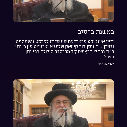
במשנת ברסלב
“דיין איינציקע פראבלעם איז אז דו לעבסט נישט לויט
גלויבן”… ר’ ניסן דוד קיוואק שליט”א יארצייט פון ר’ נתן
בן ר’ נפתלי הרץ זצוק”ל מברסלב הילולת רבי נתן
תשפ”ו
16/01/2026