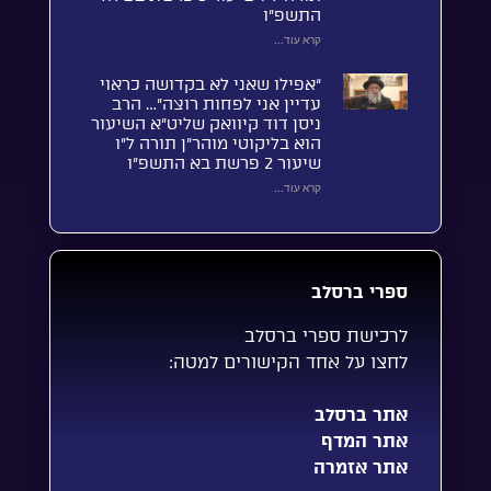
התשפ”ו
קרא עוד...
“אפילו שאני לא בקדושה כראוי
עדיין אני לפחות רוצה”… הרב
ניסן דוד קיוואק שליט”א השיעור
הוא בליקוטי מוהר”ן תורה ל”ו
שיעור 2 פרשת בא התשפ”ו
קרא עוד...
ספרי ברסלב
לרכישת ספרי ברסלב
לחצו על אחד הקישורים למטה:
אתר ברסלב
אתר המדף
אתר אזמרה