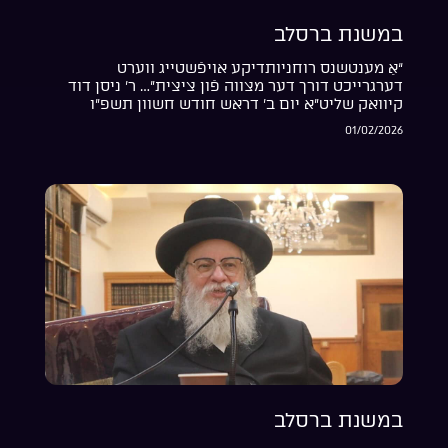
במשנת ברסלב
“אַ מענטשנס רוחניותדיקע אויפֿשטייג ווערט
דערגרייכט דורך דער מצווה פֿון ציצית”… ר’ ניסן דוד
קיוואק שליט”א יום ב’ דראש חודש חשוון תשפ”ו
01/02/2026
במשנת ברסלב