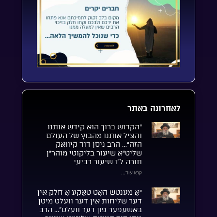
לאחרונה באתר
“הקדוש ברוך הוא קידש אותנו
והציל אותנו מהבוץ של העולם
הזה”… הרב ניסן דוד קיוואק
שליט”א שיעור בליקוטי מוהר”ן
תורה ל”ו שיעור רביעי
קרא עוד...
“אַ מענטש האָט טאַקע אַ חלק אין
דער שליחות אין דער וועלט מיטן
באַשעפֿער פֿון דער וועלט”… הרב