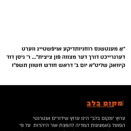
“אַ מענטשנס רוחניותדיקע אויפֿשטייג ווערט
דערגרייכט דורך דער מצווה פֿון ציצית”… ר’ ניסן דוד
קיוואק שליט”א יום ב’ דראש חודש חשוון תשפ”ו
ערוץ “מקום בלב” הינו ערוץ שידורים אנטרנטי
הפועל באמצעות המדיה להפצת אור היהדות על פי