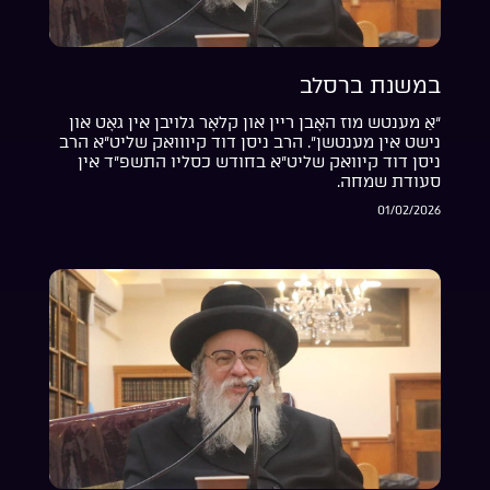
במשנת ברסלב
“אַ מענטש מוז האָבן ריין און קלאָר גלויבן אין גאָט און
נישט אין מענטשן”. הרב ניסן דוד קיווואק שליט”א הרב
ניסן דוד קיוואק שליט”א בחודש כסליו התשפ”ד אין
סעודת שמחה.
01/02/2026