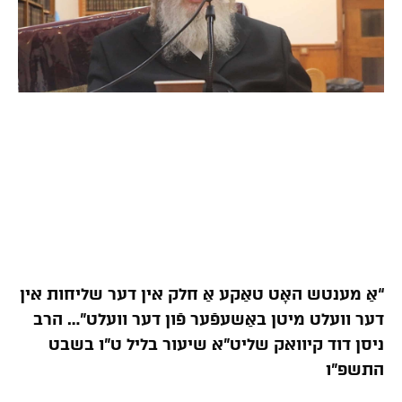
“אַ מענטש האָט טאַקע אַ חלק אין דער שליחות אין
דער וועלט מיטן באַשעפֿער פֿון דער וועלט”… הרב
ניסן דוד קיוואק שליט”א שיעור בליל ט”ו בשבט
התשפ”ו