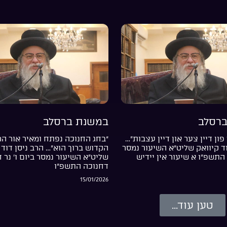
רסלב
במשנת ברסלב
פון דיין צער און דיין עצבות”…
“בחג החנוכה נפתח ומאיר אור ה
וד קיוואק שליט”א השיעור נמסר
הקדוש ברוך הוא”… הרב ניסן דוד 
התשפ”ו א שיעור אין יידיש
שליט”א השיעור נמסר ביום ו’ נר 
דחנוכה התשפ”ו
15/01/2026
טען עוד...