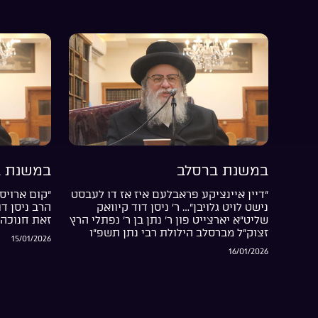
במשנת ברסלב
במשנת ב
“דיין איינציקע פראבלעם איז אז דו לעבסט
“קום ארויס 
נישט לויט גלויבן”… ר’ ניסן דוד קיוואק
הרב ניסן ד
שליט”א יארצייט פון ר’ נתן בן ר’ נפתלי הרץ
זאת חנוכה 
זצוק”ל מברסלב הילולת רבי נתן תשפ”ו
15/01/2026
16/01/2026