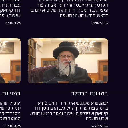
ווערט דערגרייכט דורך דער מצווה פֿון
עבודה זרה 
ציצית”… ר’ ניסן דוד קיוואק שליט”א יום ב’
דוד קיוואק 
דראש חודש חשוון תשפ”ו
שיעור 3 פרשת בשלח התשפ”ו
31/01/2026
01/02/2026
במשנת ברסלב
במשנת ב
“כאָטש אַ מענטש איז ווי די הויט פֿון אַ
“אפילו שהת
בהמה, מוז ער זײַן הייליג”… הרב ניסן דוד
אני זוכר ש
קיוואק שליט”א השיעור נמסר בראש חודש
ניסן דוד קי
שבט תשפ”ו
המועד סוכ
20/01/2026
26/01/2026