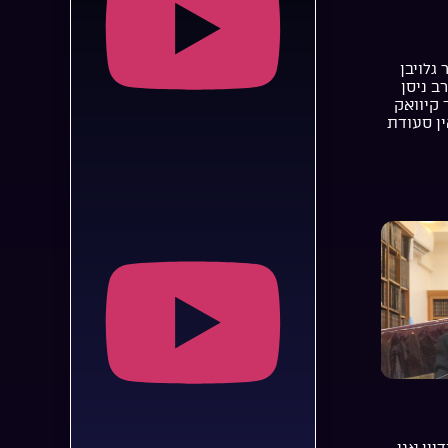
 גלויבן
רב ניסן
 קיוואק
ן סעודת
יין אני