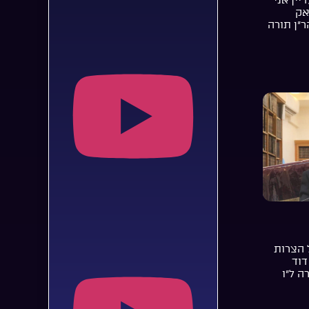
אק
ר”ן תורה
 הצרות
דוד
ה ל”ו