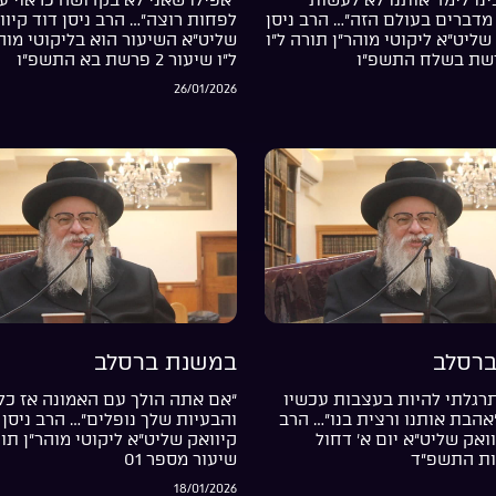
מדברים בעולם הזה”… הרב ניסן
לפחות רוצה”… הרב ניסן דוד קיוו
שליט”א ליקוטי מוהר”ן תורה ל”ו
שליט”א השיעור הוא בליקוטי מוה
ל”ו שיעור 2 פרשת בא התשפ”ו
26/01/2026
רסלב
במשנת ברסלב
רגלתי להיות בעצבות עכשיו
“אם אתה הולך עם האמונה אז כל
”אהבת אותנו ורצית בנו”… הרב
והבעיות שלך נופלים”… הרב ניסן 
וואק שליט”א יום א’ דחול
קיוואק שליט”א ליקוטי מוהר”ן תור
ות התשפ”ד
שיעור מספר 01
18/01/2026