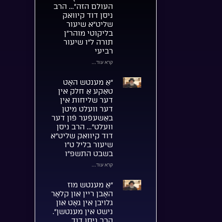
העולם הזה”… הרב
ניסן דוד קיוואק
שליט”א שיעור
בליקוטי מוהר”ן
תורה ל”ו שיעור
רביעי
קרא עוד...
“אַ מענטש האָט
טאַקע אַ חלק אין
דער שליחות אין
דער וועלט מיטן
באַשעפֿער פֿון דער
וועלט”… הרב ניסן
דוד קיוואק שליט”א
שיעור בליל ט”ו
בשבט התשפ”ו
קרא עוד...
“אַ מענטש מוז
האָבן ריין און קלאָר
גלויבן אין גאָט און
נישט אין מענטשן”.
הרב ניסן דוד