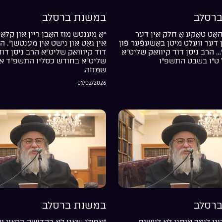
רסלב
במשנת ברסלב
אָט טאַקע אַ חלק אין דער
“אַ מענטש מוז האָבן ריין און קלאָר
דער וועלט מיטן באַשעפֿער פֿון
אין גאָט און נישט אין מענטשן”. ה
… הרב ניסן דוד קיוואק שליט”א
דוד קיווואק שליט”א הרב ניסן דוד
 ט”ו בשבט התשפ”ו
שליט”א בחודש כסליו התשפ”ד אי
שמחה.
01/02/2026
רסלב
במשנת ברסלב
נו לימד אותנו לא לעשות
“אפילו שאני לא בקדושה כראוי עד