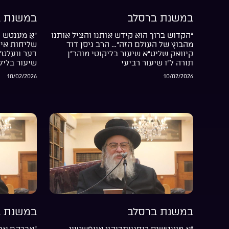
במשנת ברסלב
במשנת ב
“הקדוש ברוך הוא קידש אותנו והציל אותנו
“אַ מענטש ה
מהבוץ של העולם הזה”… הרב ניסן דוד
שליחות אין 
קיוואק שליט”א שיעור בליקוטי מוהר”ן
דער וועלט”
תורה ל”ו שיעור רביעי
שיעור בליל
10/02/2026
10/02/2026
במשנת ברסלב
במשנת ב
“אַ מענטשנס רוחניותדיקע אויפֿשטייג
“אברהם אבי