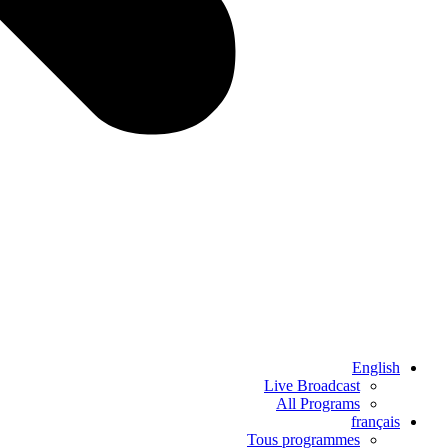
English
Live Broadcast
All Programs
français
Tous programmes