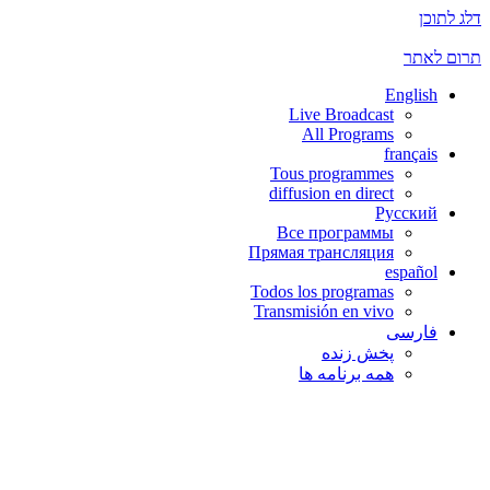
דלג לתוכן
תרום לאתר
English
Live Broadcast
All Programs
français
Tous programmes
diffusion en direct
Русский
Все программы
Прямая трансляция
español
Todos los programas
Transmisión en vivo
فارسی
پخش زنده
همه برنامه ها