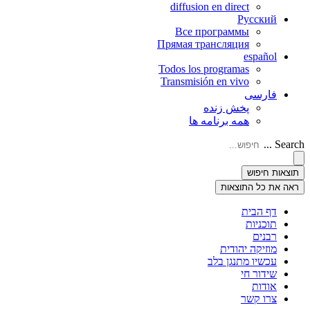
diffusion en direct
Русский
Все программы
Прямая трансляция
español
Todos los programas
Transmisión en vivo
فارسی
پخش زنده
همه برنامه ها
Search ...
תוצאות חיפוש
ראה את כל התוצאות
דף הבית
תוכניות
רבנים
מוזיקה יהודית
עכשיו מתנגן בלב
שידור חי
אודות
צרו קשר