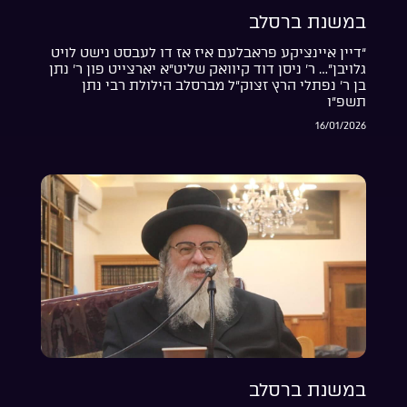
במשנת ברסלב
“דיין איינציקע פראבלעם איז אז דו לעבסט נישט לויט
גלויבן”… ר’ ניסן דוד קיוואק שליט”א יארצייט פון ר’ נתן
בן ר’ נפתלי הרץ זצוק”ל מברסלב הילולת רבי נתן
תשפ”ו
16/01/2026
במשנת ברסלב