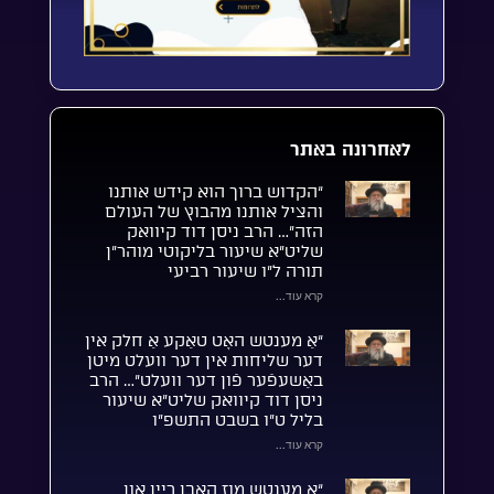
לאחרונה באתר
“הקדוש ברוך הוא קידש אותנו
והציל אותנו מהבוץ של העולם
הזה”… הרב ניסן דוד קיוואק
שליט”א שיעור בליקוטי מוהר”ן
תורה ל”ו שיעור רביעי
קרא עוד...
“אַ מענטש האָט טאַקע אַ חלק אין
דער שליחות אין דער וועלט מיטן
באַשעפֿער פֿון דער וועלט”… הרב
ניסן דוד קיוואק שליט”א שיעור
בליל ט”ו בשבט התשפ”ו
קרא עוד...
“אַ מענטש מוז האָבן ריין און