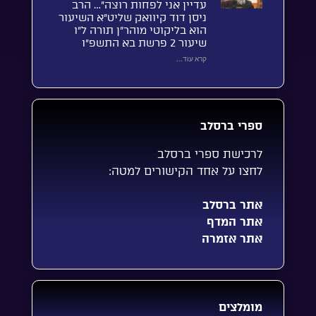
עדיין אני לפחות רוצה”… הרב
ניסן דוד קיוואק שליט”א השיעור
הוא בליקוטי מוהר”ן תורה ל”ו
שיעור 2 פרשת בא התשפ”ו
קרא עוד...
ספרי ברסלב
לרכישת ספרי ברסלב
לחצו על אחד הקישורים למטה:
אתר ברסלב
אתר המדף
אתר אזמרה
מומלצים