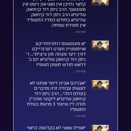
קלאָר גלויבן אין גאָט און נישט אין
מענטשן”. הרב ניסן דוד קיווואק
שליט”א הרב ניסן דוד קיוואק
שליט”א בחודש כסליו התשפ”ד
אין סעודת שמחה.
קרא עוד...
“אַ מענטשנס רוחניותדיקע
אויפֿשטייג ווערט דערגרייכט
דורך דער מצווה פֿון ציצית”… ר’
ניסן דוד קיוואק שליט”א יום ב’
דראש חודש חשוון תשפ”ו
קרא עוד...
“אברהם אבינו לימד אותנו לא
לעשות עבודה זרה מדברים
בעולם הזה”… הרב ניסן דוד
קיוואק שליט”א ליקוטי מוהר”ן
תורה ל”ו שיעור 3 פרשת בשלח
התשפ”ו
קרא עוד...
“אפילו שאני לא בקדושה כראוי