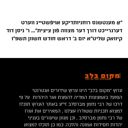
“אַ מענטשנס רוחניותדיקע אויפֿשטייג ווערט
דערגרייכט דורך דער מצווה פֿון ציצית”… ר’ ניסן דוד
קיוואק שליט”א יום ב’ דראש חודש חשוון תשפ”ו
ערוץ “מקום בלב” הינו ערוץ שידורים אנטרנטי
הפועל באמצעות המדיה להפצת אור היהדות על פי
דרכו של רבי נחמן מברסלב זי”ע באתר הערוץ תוכלו
למצוא תכניות ששודרו אצלנו , המאירים את אורו
של רבי נחמן מברסלב , וכן מגוון שיעורים בעניני
יהדות חסידות אמונה והלכה. כמו כן תוכלו למצוא