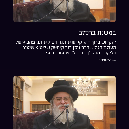
במשנת ברסלב
“הקדוש ברוך הוא קידש אותנו והציל אותנו מהבוץ של
העולם הזה”… הרב ניסן דוד קיוואק שליט”א שיעור
בליקוטי מוהר”ן תורה ל”ו שיעור רביעי
10/02/2026