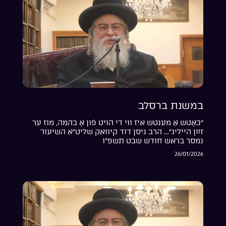
במשנת ברסלב
“כאָטש אַ מענטש איז ווי די הויט פֿון אַ בהמה, מוז ער
זײַן הייליג”… הרב ניסן דוד קיוואק שליט”א השיעור
נמסר בראש חודש שבט תשפ”ו
26/01/2026