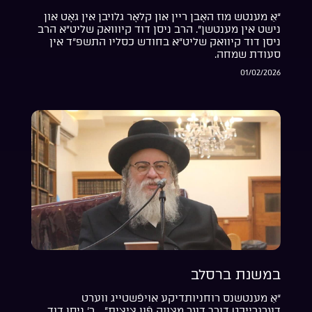
“אַ מענטש מוז האָבן ריין און קלאָר גלויבן אין גאָט און
נישט אין מענטשן”. הרב ניסן דוד קיווואק שליט”א הרב
ניסן דוד קיוואק שליט”א בחודש כסליו התשפ”ד אין
סעודת שמחה.
01/02/2026
במשנת ברסלב
“אַ מענטשנס רוחניותדיקע אויפֿשטייג ווערט
דערגרייכט דורך דער מצווה פֿון ציצית”… ר’ ניסן דוד