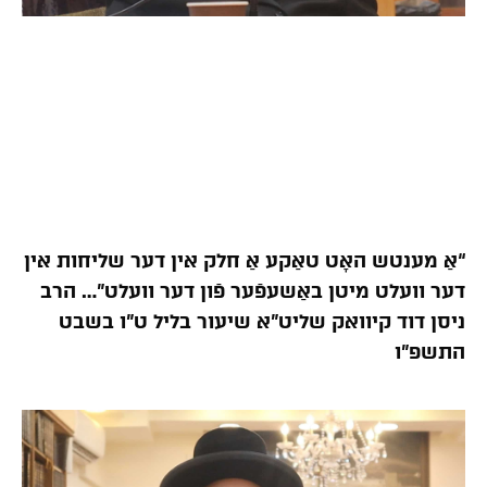
“אַ מענטש האָט טאַקע אַ חלק אין דער שליחות אין
דער וועלט מיטן באַשעפֿער פֿון דער וועלט”… הרב
ניסן דוד קיוואק שליט”א שיעור בליל ט”ו בשבט
התשפ”ו