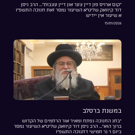
“קום ארויס פון דיין צער און דיין עצבות”… הרב ניסן
דוד קיוואק שליט”א השיעור נמסר זאת חנוכה התשפ”ו
א שיעור אין יידיש
15/01/2026
במשנת ברסלב
“בחג החנוכה נפתח ומאיר אור הרחמים של הקדוש
ברוך הוא”… הרב ניסן דוד קיוואק שליט”א השיעור נמסר
ביום ו’ נר חמישי דחנוכה התשפ”ו