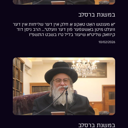
במשנת ברסלב
“אַ מענטש האָט טאַקע אַ חלק אין דער שליחות אין דער
וועלט מיטן באַשעפֿער פֿון דער וועלט”… הרב ניסן דוד
קיוואק שליט”א שיעור בליל ט”ו בשבט התשפ”ו
10/02/2026
במשנת ברסלב