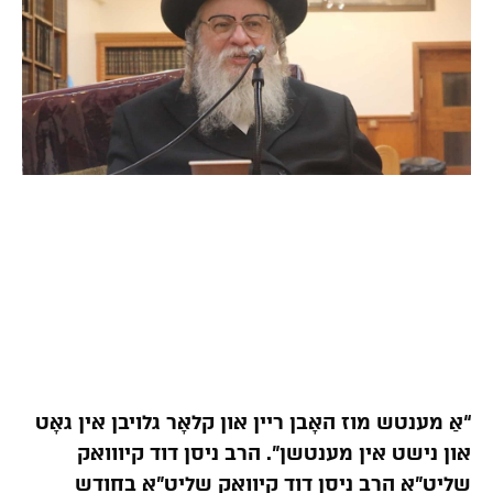
“אַ מענטש מוז האָבן ריין און קלאָר גלויבן אין גאָט
און נישט אין מענטשן”. הרב ניסן דוד קיווואק
שליט”א הרב ניסן דוד קיוואק שליט”א בחודש