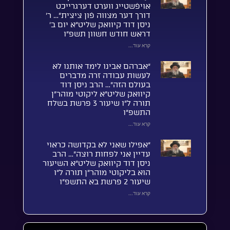
אויפֿשטייג ווערט דערגרייכט
דורך דער מצווה פֿון ציצית”… ר’
ניסן דוד קיוואק שליט”א יום ב’
דראש חודש חשוון תשפ”ו
קרא עוד...
“אברהם אבינו לימד אותנו לא
לעשות עבודה זרה מדברים
בעולם הזה”… הרב ניסן דוד
קיוואק שליט”א ליקוטי מוהר”ן
תורה ל”ו שיעור 3 פרשת בשלח
התשפ”ו
קרא עוד...
“אפילו שאני לא בקדושה כראוי
עדיין אני לפחות רוצה”… הרב
ניסן דוד קיוואק שליט”א השיעור
הוא בליקוטי מוהר”ן תורה ל”ו
שיעור 2 פרשת בא התשפ”ו
קרא עוד...