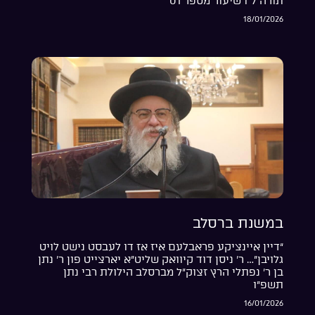
תורה ל”ו שיעור מספר 01
18/01/2026
במשנת ברסלב
“דיין איינציקע פראבלעם איז אז דו לעבסט נישט לויט
גלויבן”… ר’ ניסן דוד קיוואק שליט”א יארצייט פון ר’ נתן
בן ר’ נפתלי הרץ זצוק”ל מברסלב הילולת רבי נתן
תשפ”ו
16/01/2026