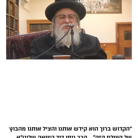
“הקדוש ברוך הוא קידש אותנו והציל אותנו מהבוץ
של העולם הזה”… הרב ניסן דוד קיוואק שליט”א