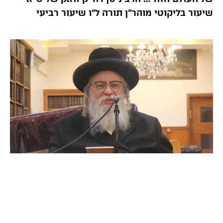
שיעור בליקוטי מוהר”ן תורה ל”ו שיעור רביעי