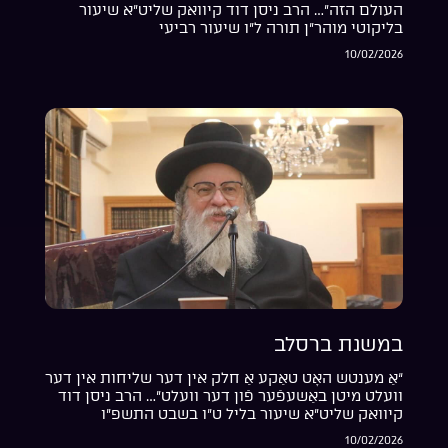
העולם הזה”… הרב ניסן דוד קיוואק שליט”א שיעור
בליקוטי מוהר”ן תורה ל”ו שיעור רביעי
10/02/2026
במשנת ברסלב
“אַ מענטש האָט טאַקע אַ חלק אין דער שליחות אין דער
וועלט מיטן באַשעפֿער פֿון דער וועלט”… הרב ניסן דוד
קיוואק שליט”א שיעור בליל ט”ו בשבט התשפ”ו
10/02/2026