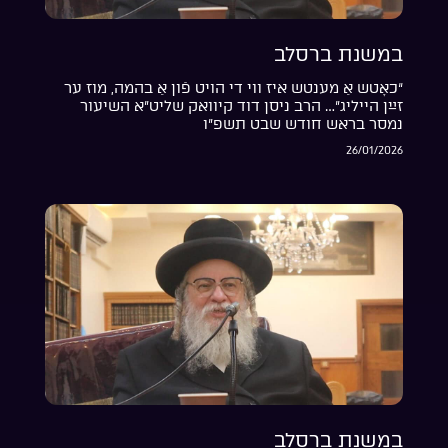
במשנת ברסלב
“כאָטש אַ מענטש איז ווי די הויט פֿון אַ בהמה, מוז ער
זײַן הייליג”… הרב ניסן דוד קיוואק שליט”א השיעור
נמסר בראש חודש שבט תשפ”ו
26/01/2026
במשנת ברסלב