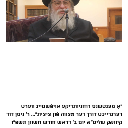
“אַ מענטשנס רוחניותדיקע אויפֿשטייג ווערט
דערגרייכט דורך דער מצווה פֿון ציצית”… ר’ ניסן דוד
קיוואק שליט”א יום ב’ דראש חודש חשוון תשפ”ו