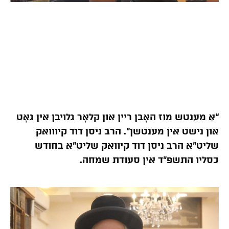
“אַ מענטש מוז האָבן ריין און קלאָר גלויבן אין גאָט
און נישט אין מענטשן”. הרב ניסן דוד קיווואק
שליט”א הרב ניסן דוד קיוואק שליט”א בחודש
כסליו התשפ”ד אין סעודת שמחה.