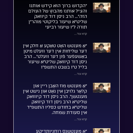
“הקדוש ברוך הוא קידש אותנו
והציל אותנו מהבוץ של העולם
הזה”… הרב ניסן דוד קיוואק
שליט”א שיעור בליקוטי מוהר”ן
תורה ל”ו שיעור רביעי
קרא עוד...
“אַ מענטש האָט טאַקע אַ חלק אין
דער שליחות אין דער וועלט מיטן
באַשעפֿער פֿון דער וועלט”… הרב
ניסן דוד קיוואק שליט”א שיעור
בליל ט”ו בשבט התשפ”ו
קרא עוד...
“אַ מענטש מוז האָבן ריין און
קלאָר גלויבן אין גאָט און נישט אין
מענטשן”. הרב ניסן דוד קיווואק
שליט”א הרב ניסן דוד קיוואק
שליט”א בחודש כסליו התשפ”ד
אין סעודת שמחה.
קרא עוד...
“אַ מענטשנס רוחניותדיקע