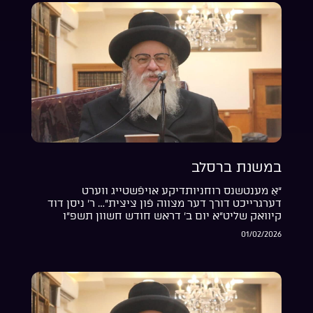
במשנת ברסלב
“אַ מענטשנס רוחניותדיקע אויפֿשטייג ווערט
דערגרייכט דורך דער מצווה פֿון ציצית”… ר’ ניסן דוד
קיוואק שליט”א יום ב’ דראש חודש חשוון תשפ”ו
01/02/2026