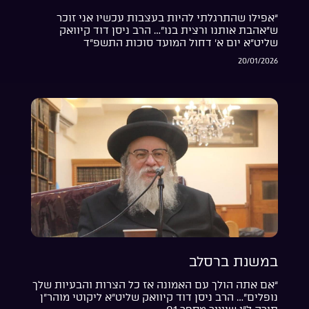
“אפילו שהתרגלתי להיות בעצבות עכשיו אני זוכר
ש”אהבת אותנו ורצית בנו”… הרב ניסן דוד קיוואק
שליט”א יום א’ דחול המועד סוכות התשפ”ד
20/01/2026
במשנת ברסלב
“אם אתה הולך עם האמונה אז כל הצרות והבעיות שלך
נופלים”… הרב ניסן דוד קיוואק שליט”א ליקוטי מוהר”ן