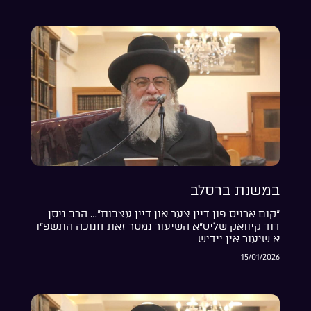
במשנת ברסלב
“קום ארויס פון דיין צער און דיין עצבות”… הרב ניסן
דוד קיוואק שליט”א השיעור נמסר זאת חנוכה התשפ”ו
א שיעור אין יידיש
15/01/2026