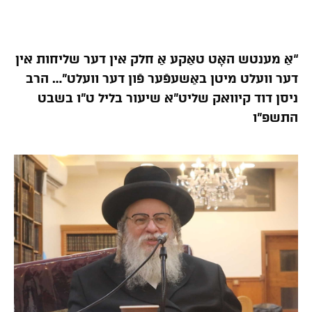
“אַ מענטש האָט טאַקע אַ חלק אין דער שליחות אין
דער וועלט מיטן באַשעפֿער פֿון דער וועלט”… הרב
ניסן דוד קיוואק שליט”א שיעור בליל ט”ו בשבט
התשפ”ו