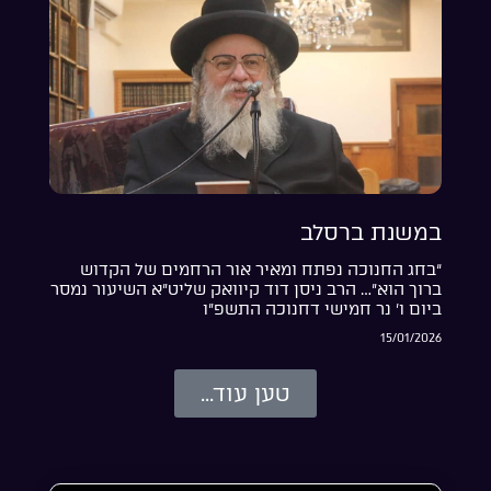
במשנת ברסלב
“בחג החנוכה נפתח ומאיר אור הרחמים של הקדוש
ברוך הוא”… הרב ניסן דוד קיוואק שליט”א השיעור נמסר
ביום ו’ נר חמישי דחנוכה התשפ”ו
15/01/2026
טען עוד...