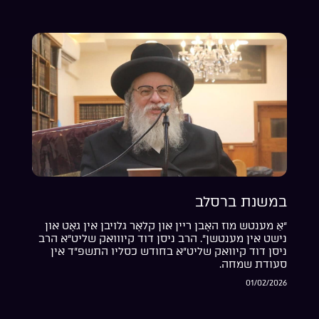
במשנת ברסלב
“אַ מענטש מוז האָבן ריין און קלאָר גלויבן אין גאָט און
נישט אין מענטשן”. הרב ניסן דוד קיווואק שליט”א הרב
ניסן דוד קיוואק שליט”א בחודש כסליו התשפ”ד אין
סעודת שמחה.
01/02/2026