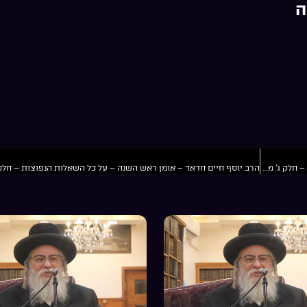
ה
הרב יוסף חיים חדאד – אומן ראש השנה – על כל השאלות הנפוצות – חלק ג’ מה ההבטחה ואיך מתמודדים עם מניעות