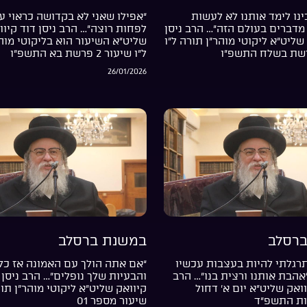
נו לימד אותנו לא לעשות
“אפילו שאני לא בקדושה כראוי עד
מדברים בעולם הזה”… הרב ניסן
לפחות רוצה”… הרב ניסן דוד קיוו
שליט”א ליקוטי מוהר”ן תורה ל”ו
שליט”א השיעור הוא בליקוטי מוה
ל”ו שיעור 2 פרשת בא התשפ”ו
26/01/2026
רסלב
במשנת ברסלב
רגלתי להיות בעצבות עכשיו
“אם אתה הולך עם האמונה אז כל
”אהבת אותנו ורצית בנו”… הרב
והבעיות שלך נופלים”… הרב ניסן 
וואק שליט”א יום א’ דחול
קיוואק שליט”א ליקוטי מוהר”ן תור
ות התשפ”ד
שיעור מספר 01