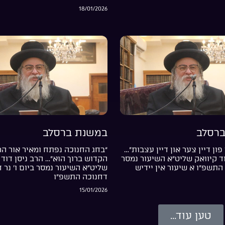
18/01/2026
רסלב
במשנת ברסלב
פון דיין צער און דיין עצבות”…
“בחג החנוכה נפתח ומאיר אור ה
וד קיוואק שליט”א השיעור נמסר
הקדוש ברוך הוא”… הרב ניסן דוד 
התשפ”ו א שיעור אין יידיש
שליט”א השיעור נמסר ביום ו’ נר 
דחנוכה התשפ”ו
15/01/2026
טען עוד...