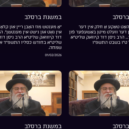
רסלב
במשנת ברסלב
אָט טאַקע אַ חלק אין דער
“אַ מענטש מוז האָבן ריין און קלאָר
דער וועלט מיטן באַשעפֿער פֿון
אין גאָט און נישט אין מענטשן”. ה
… הרב ניסן דוד קיוואק שליט”א
דוד קיווואק שליט”א הרב ניסן דוד
 ט”ו בשבט התשפ”ו
שליט”א בחודש כסליו התשפ”ד אי
שמחה.
01/02/2026
רסלב
במשנת ברסלב