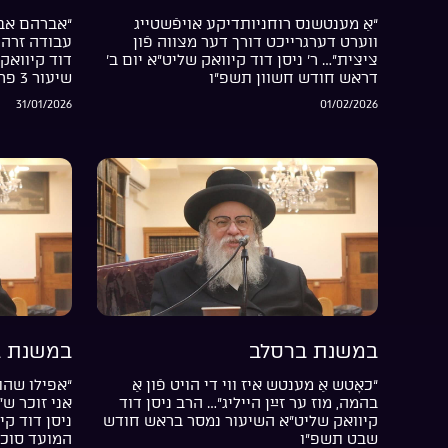
“אַ מענטשנס רוחניותדיקע אויפֿשטייג
“אברהם אבי
ווערט דערגרייכט דורך דער מצווה פֿון
עבודה זרה 
ציצית”… ר’ ניסן דוד קיוואק שליט”א יום ב’
דוד קיוואק 
דראש חודש חשוון תשפ”ו
שיעור 3 פרשת בשלח התשפ”ו
31/01/2026
01/02/2026
במשנת ברסלב
במשנת ב
“כאָטש אַ מענטש איז ווי די הויט פֿון אַ
“אפילו שהת
בהמה, מוז ער זײַן הייליג”… הרב ניסן דוד
אני זוכר ש
קיוואק שליט”א השיעור נמסר בראש חודש
ניסן דוד קי
שבט תשפ”ו
המועד סוכ