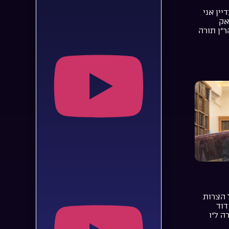
יין אני
אק
ר”ן תורה
 הצרות
דוד
ה ל”ו