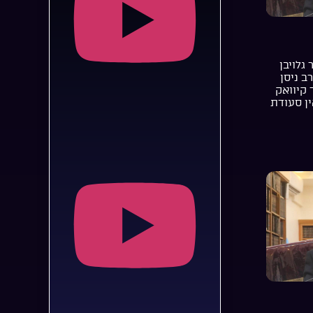
 גלויבן
רב ניסן
 קיוואק
ן סעודת