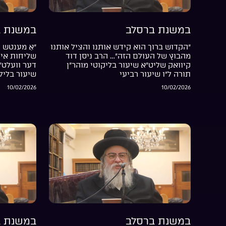
במשנת ברסלב
במשנת ב
“הקדוש ברוך הוא קידש אותנו והציל אותנו
“אַ מענטש ה
מהבוץ של העולם הזה”… הרב ניסן דוד
שליחות אין 
קיוואק שליט”א שיעור בליקוטי מוהר”ן
דער וועלט”
תורה ל”ו שיעור רביעי
שיעור בליל
10/02/2026
10/02/2026
במשנת ברסלב
במשנת ב