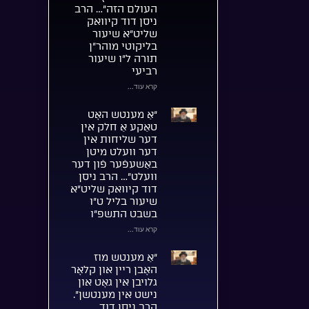
העולם הזה”… הרב
ניסן דוד קיוואק
שליט”א שיעור
בליקוטי מוהר”ן
תורה ל”ו שיעור
רביעי
קרא עוד...
“אַ מענטש האָט
טאַקע אַ חלק אין
דער שליחות אין
דער וועלט מיטן
באַשעפֿער פֿון דער
וועלט”… הרב ניסן
דוד קיוואק שליט”א
שיעור בליל ט”ו
בשבט התשפ”ו
קרא עוד...
“אַ מענטש מוז
האָבן ריין און קלאָר
גלויבן אין גאָט און
נישט אין מענטשן”.
הרב ניסן דוד