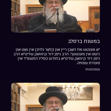
במשנת ברסלב
“אַ מענטש מוז האָבן ריין און קלאָר גלויבן אין גאָט און
נישט אין מענטשן”. הרב ניסן דוד קיווואק שליט”א הרב
ניסן דוד קיוואק שליט”א בחודש כסליו התשפ”ד אין
סעודת שמחה.
01/02/2026