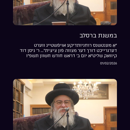
במשנת ברסלב
“אַ מענטשנס רוחניותדיקע אויפֿשטייג ווערט
דערגרייכט דורך דער מצווה פֿון ציצית”… ר’ ניסן דוד
קיוואק שליט”א יום ב’ דראש חודש חשוון תשפ”ו
01/02/2026