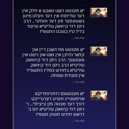
“אַ מענטש האָט טאַקע אַ חלק אין
דער שליחות אין דער וועלט מיטן
באַשעפֿער פֿון דער וועלט”… הרב
ניסן דוד קיוואק שליט”א שיעור
בליל ט”ו בשבט התשפ”ו
קרא עוד...
“אַ מענטש מוז האָבן ריין און
קלאָר גלויבן אין גאָט און נישט אין
מענטשן”. הרב ניסן דוד קיווואק
שליט”א הרב ניסן דוד קיוואק
שליט”א בחודש כסליו התשפ”ד
אין סעודת שמחה.
קרא עוד...
“אַ מענטשנס רוחניותדיקע
אויפֿשטייג ווערט דערגרייכט
דורך דער מצווה פֿון ציצית”… ר’
ניסן דוד קיוואק שליט”א יום ב’
דראש חודש חשוון תשפ”ו
קרא עוד...