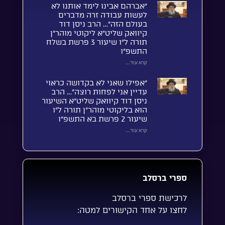
“אברהם אבינו לימד אותנו לא
לעשות עבודה זרה מדברים
בעולם הזה”… הרב ניסן דוד
קיוואק שליט”א ליקוטי מוהר”ן
תורה ל”ו שיעור 3 פרשת בשלח
התשפ”ו
קרא עוד...
“אפילו שאני לא בקדושה כראוי
עדיין אני לפחות רוצה”… הרב
ניסן דוד קיוואק שליט”א השיעור
הוא בליקוטי מוהר”ן תורה ל”ו
שיעור 2 פרשת בא התשפ”ו
קרא עוד...
ספרי ברסלב
לרכישת ספרי ברסלב
לחצו על אחד הקישורים למטה: