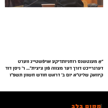
“אַ מענטשנס רוחניותדיקע אויפֿשטייג ווערט
דערגרייכט דורך דער מצווה פֿון ציצית”… ר’ ניסן דוד
קיוואק שליט”א יום ב’ דראש חודש חשוון תשפ”ו