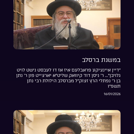
במשנת ברסלב
“דיין איינציקע פראבלעם איז אז דו לעבסט נישט לויט
גלויבן”… ר’ ניסן דוד קיוואק שליט”א יארצייט פון ר’ נתן
בן ר’ נפתלי הרץ זצוק”ל מברסלב הילולת רבי נתן
תשפ”ו
16/01/2026