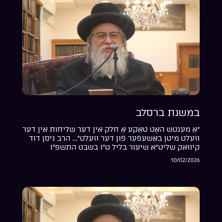
במשנת ברסלב
“אַ מענטש האָט טאַקע אַ חלק אין דער שליחות אין דער
וועלט מיטן באַשעפֿער פֿון דער וועלט”… הרב ניסן דוד
קיוואק שליט”א שיעור בליל ט”ו בשבט התשפ”ו
10/02/2026