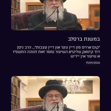
במשנת ברסלב
“קום ארויס פון דיין צער און דיין עצבות”… הרב ניסן
דוד קיוואק שליט”א השיעור נמסר זאת חנוכה התשפ”ו
א שיעור אין יידיש
15/01/2026