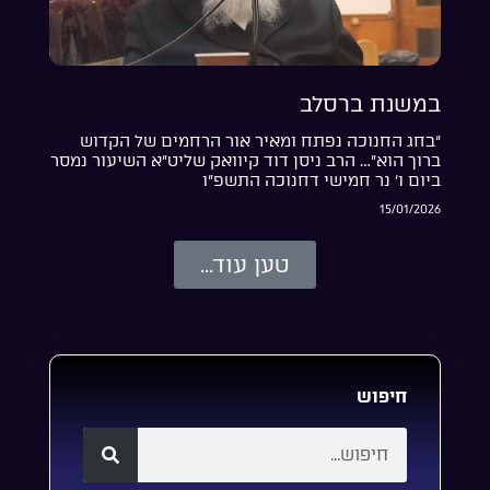
במשנת ברסלב
“בחג החנוכה נפתח ומאיר אור הרחמים של הקדוש
ברוך הוא”… הרב ניסן דוד קיוואק שליט”א השיעור נמסר
ביום ו’ נר חמישי דחנוכה התשפ”ו
15/01/2026
טען עוד...
חיפוש