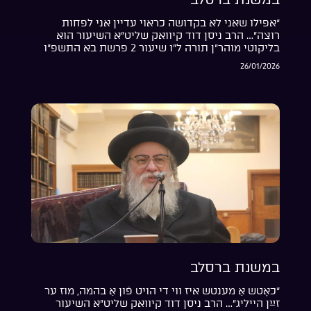
“אפילו שאני לא בקדושה כראוי עדיין אני לפחות
רוצה”… הרב ניסן דוד קיוואק שליט”א השיעור הוא
בליקוטי מוהר”ן תורה ל”ו שיעור 2 פרשת בא התשפ”ו
26/01/2026
במשנת ברסלב
“כאָטש אַ מענטש איז ווי די הויט פֿון אַ בהמה, מוז ער
זײַן הייליג”… הרב ניסן דוד קיוואק שליט”א השיעור