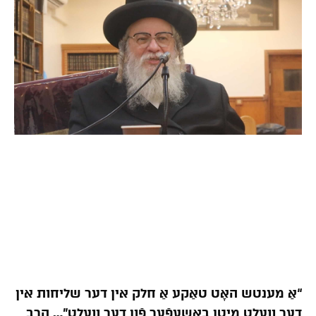
“אַ מענטש האָט טאַקע אַ חלק אין דער שליחות אין
דער וועלט מיטן באַשעפֿער פֿון דער וועלט”… הרב