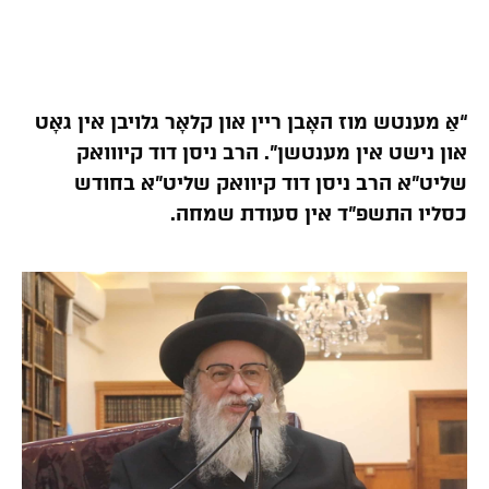
“אַ מענטש מוז האָבן ריין און קלאָר גלויבן אין גאָט
און נישט אין מענטשן”. הרב ניסן דוד קיווואק
שליט”א הרב ניסן דוד קיוואק שליט”א בחודש
כסליו התשפ”ד אין סעודת שמחה.