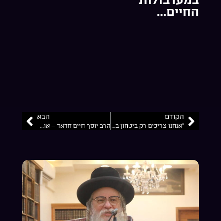
החיים…
הקודם
הבא
“אנחנו צריכים רק ביטחון בהשם וזה יסדר לנו את הכל”… הרב ניסן דוד קיוואק שליט”א ז’ כסליו התשפ”ו
הרב יוסף חיים חדאד – אומן ראש השנה – על כל השאלות הנפוצות – חלק ג’ מה ההבטחה ואיך מתמודדים עם מניעות