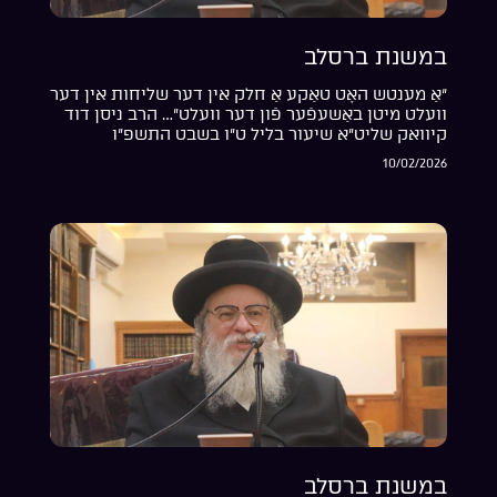
במשנת ברסלב
“אַ מענטש האָט טאַקע אַ חלק אין דער שליחות אין דער
וועלט מיטן באַשעפֿער פֿון דער וועלט”… הרב ניסן דוד
קיוואק שליט”א שיעור בליל ט”ו בשבט התשפ”ו
10/02/2026
במשנת ברסלב