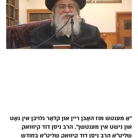
“אַ מענטש מוז האָבן ריין און קלאָר גלויבן אין גאָט
און נישט אין מענטשן”. הרב ניסן דוד קיווואק
שליט”א הרב ניסן דוד קיוואק שליט”א בחודש