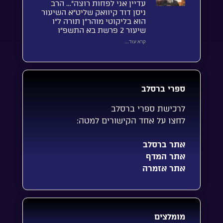
עדיין אני לפחות רוצה”… הרב
ניסן דוד קיוואק שליט”א השיעור
הוא בליקוטי מוהר”ן תורה ל”ו
שיעור 2 פרשת בא התשפ”ו
קרא עוד...
ספרי ברסלב
לרכישת ספרי ברסלב
לחצו על אחד הקישורים למטה:
אתר ברסלב
אתר המדף
אתר אזמרה
מומלצים