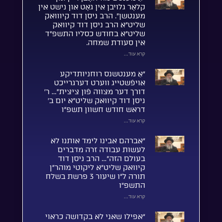
קלאָר גלויבן אין גאָט און נישט אין
מענטשן”. הרב ניסן דוד קיווואק
שליט”א הרב ניסן דוד קיוואק
שליט”א בחודש כסליו התשפ”ד
אין סעודת שמחה.
קרא עוד...
“אַ מענטשנס רוחניותדיקע
אויפֿשטייג ווערט דערגרייכט
דורך דער מצווה פֿון ציצית”… ר’
ניסן דוד קיוואק שליט”א יום ב’
דראש חודש חשוון תשפ”ו
קרא עוד...
“אברהם אבינו לימד אותנו לא
לעשות עבודה זרה מדברים
בעולם הזה”… הרב ניסן דוד
קיוואק שליט”א ליקוטי מוהר”ן
תורה ל”ו שיעור 3 פרשת בשלח
התשפ”ו
קרא עוד...
“אפילו שאני לא בקדושה כראוי