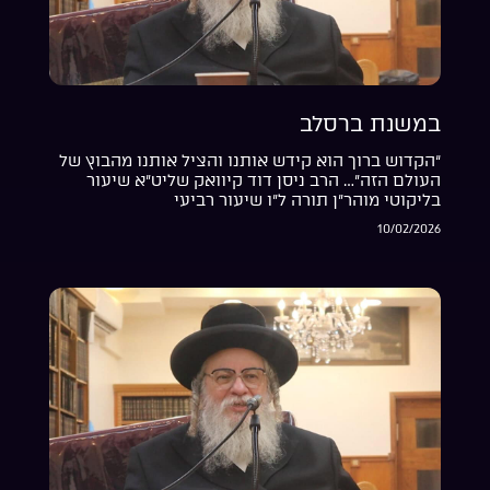
במשנת ברסלב
“הקדוש ברוך הוא קידש אותנו והציל אותנו מהבוץ של
העולם הזה”… הרב ניסן דוד קיוואק שליט”א שיעור
בליקוטי מוהר”ן תורה ל”ו שיעור רביעי
10/02/2026