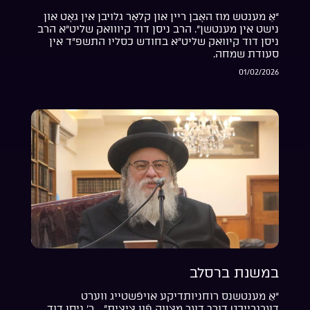
“אַ מענטש מוז האָבן ריין און קלאָר גלויבן אין גאָט און
נישט אין מענטשן”. הרב ניסן דוד קיווואק שליט”א הרב
ניסן דוד קיוואק שליט”א בחודש כסליו התשפ”ד אין
סעודת שמחה.
01/02/2026
במשנת ברסלב
“אַ מענטשנס רוחניותדיקע אויפֿשטייג ווערט
דערגרייכט דורך דער מצווה פֿון ציצית”… ר’ ניסן דוד