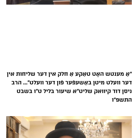
“אַ מענטש האָט טאַקע אַ חלק אין דער שליחות אין
דער וועלט מיטן באַשעפֿער פֿון דער וועלט”… הרב
ניסן דוד קיוואק שליט”א שיעור בליל ט”ו בשבט
התשפ”ו