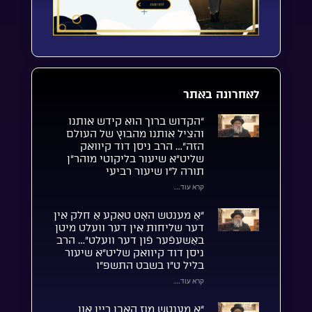
לאחרונה באתר
“הקדוש ברוך הוא קידש אותנו
והציל אותנו מהבוץ של העולם
הזה”… הרב ניסן דוד קיוואק
שליט”א שיעור בליקוטי מוהר”ן
תורה ל”ו שיעור רביעי
קרא עוד...
“אַ מענטש האָט טאַקע אַ חלק אין
דער שליחות אין דער וועלט מיטן
באַשעפֿער פֿון דער וועלט”… הרב
ניסן דוד קיוואק שליט”א שיעור
בליל ט”ו בשבט התשפ”ו
קרא עוד...
“אַ מענטש מוז האָבן ריין און