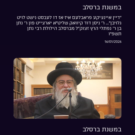
במשנת ברסלב
“דיין איינציקע פראבלעם איז אז דו לעבסט נישט לויט
גלויבן”… ר’ ניסן דוד קיוואק שליט”א יארצייט פון ר’ נתן
בן ר’ נפתלי הרץ זצוק”ל מברסלב הילולת רבי נתן
תשפ”ו
16/01/2026
במשנת ברסלב