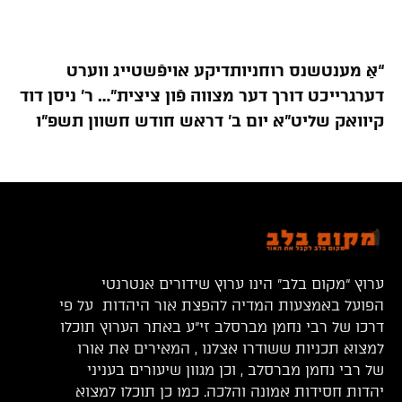
“אַ מענטשנס רוחניותדיקע אויפֿשטייג ווערט
דערגרייכט דורך דער מצווה פֿון ציצית”… ר’ ניסן דוד
קיוואק שליט”א יום ב’ דראש חודש חשוון תשפ”ו
ערוץ “מקום בלב” הינו ערוץ שידורים אנטרנטי
הפועל באמצעות המדיה להפצת אור היהדות על פי
דרכו של רבי נחמן מברסלב זי”ע באתר הערוץ תוכלו
למצוא תכניות ששודרו אצלנו , המאירים את אורו
של רבי נחמן מברסלב , וכן מגוון שיעורים בעניני
יהדות חסידות אמונה והלכה. כמו כן תוכלו למצוא