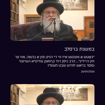
במשנת ברסלב
“כאָטש אַ מענטש איז ווי די הויט פֿון אַ בהמה, מוז ער
זײַן הייליג”… הרב ניסן דוד קיוואק שליט”א השיעור
נמסר בראש חודש שבט תשפ”ו
26/01/2026