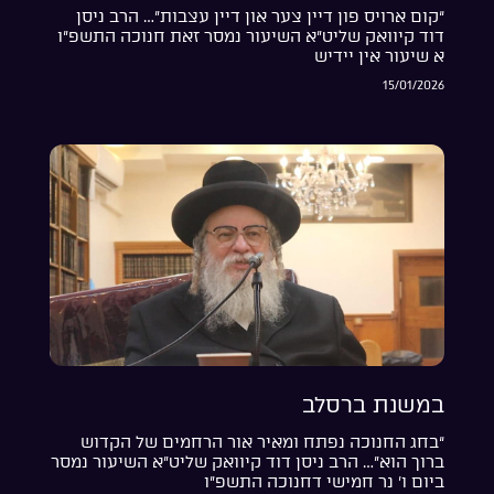
“קום ארויס פון דיין צער און דיין עצבות”… הרב ניסן
דוד קיוואק שליט”א השיעור נמסר זאת חנוכה התשפ”ו
א שיעור אין יידיש
15/01/2026
במשנת ברסלב
“בחג החנוכה נפתח ומאיר אור הרחמים של הקדוש
ברוך הוא”… הרב ניסן דוד קיוואק שליט”א השיעור נמסר
ביום ו’ נר חמישי דחנוכה התשפ”ו