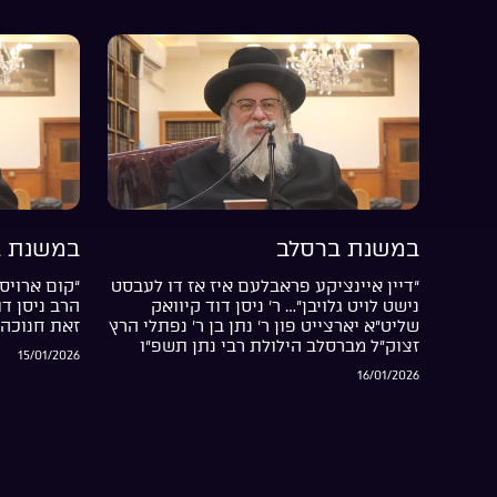
במשנת ברסלב
במשנת ב
“דיין איינציקע פראבלעם איז אז דו לעבסט
“קום ארויס 
נישט לויט גלויבן”… ר’ ניסן דוד קיוואק
הרב ניסן ד
שליט”א יארצייט פון ר’ נתן בן ר’ נפתלי הרץ
זאת חנוכה 
זצוק”ל מברסלב הילולת רבי נתן תשפ”ו
15/01/2026
16/01/2026