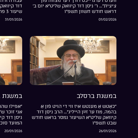
ווערט דערגרייכט דורך דער מצווה פֿון
עבודה זרה 
ציצית”… ר’ ניסן דוד קיוואק שליט”א יום ב’
דוד קיוואק 
דראש חודש חשוון תשפ”ו
שיעור 3 פרשת בשלח התשפ”ו
31/01/2026
01/02/2026
במשנת ברסלב
במשנת ב
“כאָטש אַ מענטש איז ווי די הויט פֿון אַ
“אפילו שהת
בהמה, מוז ער זײַן הייליג”… הרב ניסן דוד
אני זוכר ש
קיוואק שליט”א השיעור נמסר בראש חודש
ניסן דוד קי
שבט תשפ”ו
המועד סוכ
20/01/2026
26/01/2026