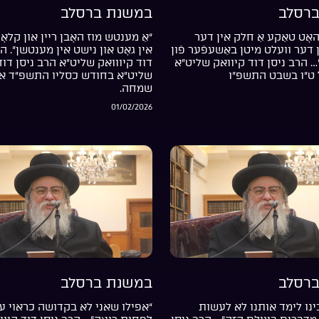
רסלב
במשנת ברסלב
אָט טאַקע אַ חלק אין דער
“אַ מענטש מוז האָבן ריין און קלאָר
דער וועלט מיטן באַשעפֿער פֿון
אין גאָט און נישט אין מענטשן”. ה
… הרב ניסן דוד קיוואק שליט”א
דוד קיווואק שליט”א הרב ניסן דוד
 ט”ו בשבט התשפ”ו
שליט”א בחודש כסליו התשפ”ד אי
שמחה.
01/02/2026
רסלב
במשנת ברסלב
נו לימד אותנו לא לעשות
“אפילו שאני לא בקדושה כראוי עד