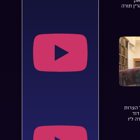
אק
ר”ן תורה
 הצרות
דוד
ה ל”ו