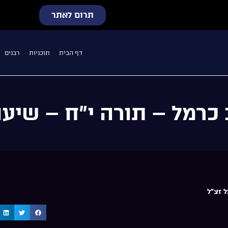
תרום לאתר
דף הבית
תוכניות
רבנים
כרמל – תורה י”ח – שיעור
 זצ"ל