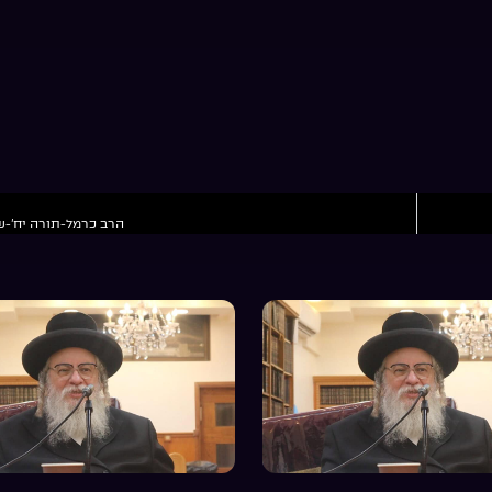
הרב כרמל-תורה יח’-שי