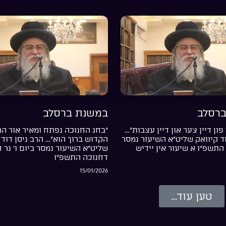
רסלב
במשנת ברסלב
פון דיין צער און דיין עצבות”…
“בחג החנוכה נפתח ומאיר אור ה
וד קיוואק שליט”א השיעור נמסר
הקדוש ברוך הוא”… הרב ניסן דוד 
התשפ”ו א שיעור אין יידיש
שליט”א השיעור נמסר ביום ו’ נר 
דחנוכה התשפ”ו
15/01/2026
טען עוד...