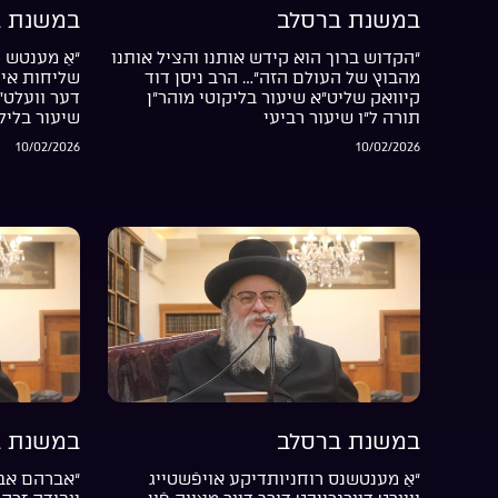
במשנת ברסלב
במשנת ב
“הקדוש ברוך הוא קידש אותנו והציל אותנו
“אַ מענטש ה
מהבוץ של העולם הזה”… הרב ניסן דוד
שליחות אין 
קיוואק שליט”א שיעור בליקוטי מוהר”ן
דער וועלט”
תורה ל”ו שיעור רביעי
שיעור בליל
10/02/2026
10/02/2026
במשנת ברסלב
במשנת ב
“אַ מענטשנס רוחניותדיקע אויפֿשטייג
“אברהם אבי