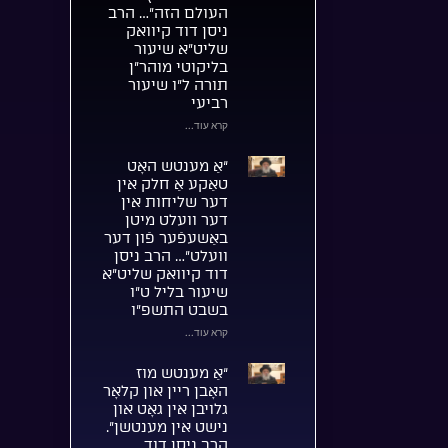
העולם הזה”… הרב
ניסן דוד קיוואק
שליט”א שיעור
בליקוטי מוהר”ן
תורה ל”ו שיעור
רביעי
קרא עוד...
“אַ מענטש האָט
טאַקע אַ חלק אין
דער שליחות אין
דער וועלט מיטן
באַשעפֿער פֿון דער
וועלט”… הרב ניסן
דוד קיוואק שליט”א
שיעור בליל ט”ו
בשבט התשפ”ו
קרא עוד...
“אַ מענטש מוז
האָבן ריין און קלאָר
גלויבן אין גאָט און
נישט אין מענטשן”.
הרב ניסן דוד