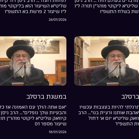
מדברים בעולם הזה”… הרב ניסן
לפחות רוצה”… הרב ניסן דוד קיוו
שליט”א ליקוטי מוהר”ן תורה ל”ו
שליט”א השיעור הוא בליקוטי מוה
ל”ו שיעור 2 פרשת בא התשפ”ו
26/01/2026
רסלב
במשנת ברסלב
רגלתי להיות בעצבות עכשיו
“אם אתה הולך עם האמונה אז כל
”אהבת אותנו ורצית בנו”… הרב
והבעיות שלך נופלים”… הרב ניסן 
וואק שליט”א יום א’ דחול
קיוואק שליט”א ליקוטי מוהר”ן תור
ות התשפ”ד
שיעור מספר 01
18/01/2026