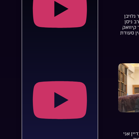
 גלויבן
רב ניסן
 קיוואק
ן סעודת
יין אני