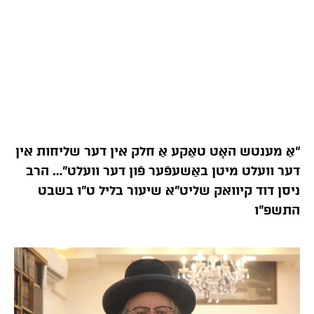
“אַ מענטש האָט טאַקע אַ חלק אין דער שליחות אין
דער וועלט מיטן באַשעפֿער פֿון דער וועלט”… הרב
ניסן דוד קיוואק שליט”א שיעור בליל ט”ו בשבט
התשפ”ו