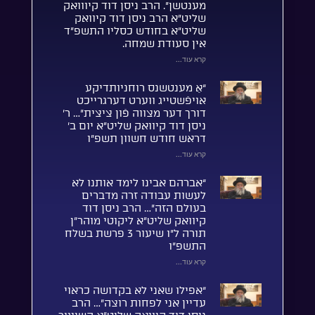
מענטשן”. הרב ניסן דוד קיווואק
שליט”א הרב ניסן דוד קיוואק
שליט”א בחודש כסליו התשפ”ד
אין סעודת שמחה.
קרא עוד...
“אַ מענטשנס רוחניותדיקע
אויפֿשטייג ווערט דערגרייכט
דורך דער מצווה פֿון ציצית”… ר’
ניסן דוד קיוואק שליט”א יום ב’
דראש חודש חשוון תשפ”ו
קרא עוד...
“אברהם אבינו לימד אותנו לא
לעשות עבודה זרה מדברים
בעולם הזה”… הרב ניסן דוד
קיוואק שליט”א ליקוטי מוהר”ן
תורה ל”ו שיעור 3 פרשת בשלח
התשפ”ו
קרא עוד...
“אפילו שאני לא בקדושה כראוי
עדיין אני לפחות רוצה”… הרב