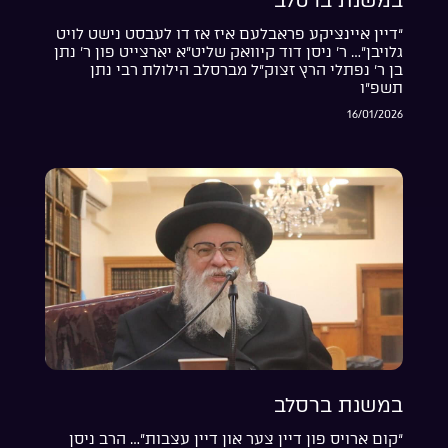
במשנת ברסלב
“דיין איינציקע פראבלעם איז אז דו לעבסט נישט לויט
גלויבן”… ר’ ניסן דוד קיוואק שליט”א יארצייט פון ר’ נתן
בן ר’ נפתלי הרץ זצוק”ל מברסלב הילולת רבי נתן
תשפ”ו
16/01/2026
במשנת ברסלב
“קום ארויס פון דיין צער און דיין עצבות”… הרב ניסן