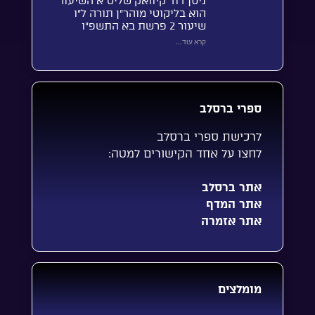
ניסן דוד קיוואק שליט”א השיעור
הוא בליקוטי מוהר”ן תורה ל”ו
שיעור 2 פרשת בא התשפ”ו
קרא עוד...
ספרי ברסלב
לרכישת ספרי ברסלב
לחצו על אחד הקישורים למטה:
אתר ברסלב
אתר המדף
אתר אזמרה
מומלצים