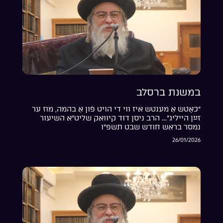
במשנת ברסלב
“כאָטש אַ מענטש איז ווי די הויט פֿון אַ בהמה, מוז ער
זײַן הייליג”… הרב ניסן דוד קיוואק שליט”א השיעור
נמסר בראש חודש שבט תשפ”ו
26/01/2026