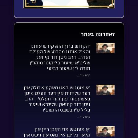
לאחרונה באתר
“הקדוש ברוך הוא קידש אותנו
והציל אותנו מהבוץ של העולם
הזה”… הרב ניסן דוד קיוואק
שליט”א שיעור בליקוטי מוהר”ן
תורה ל”ו שיעור רביעי
קרא עוד...
“אַ מענטש האָט טאַקע אַ חלק אין
דער שליחות אין דער וועלט מיטן
באַשעפֿער פֿון דער וועלט”… הרב
ניסן דוד קיוואק שליט”א שיעור
בליל ט”ו בשבט התשפ”ו
קרא עוד...
“אַ מענטש מוז האָבן ריין און
קלאָר גלויבן אין גאָט און נישט אין