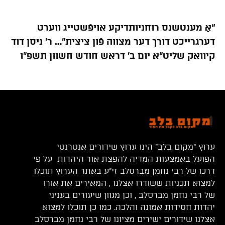
“אַ מענטשנס רוחניותדיקע אויפֿשטייג ווערט
דערגרייכט דורך דער מצווה פֿון ציצית”… ר’ ניסן דוד
קיוואק שליט”א יום ב’ דראש חודש חשוון תשפ”ו
ערוץ “מקום בלב” הינו ערוץ שידורים אנטרנטי
הפועל באמצעות המדיה להפצת אור היהדות על פי
דרכו של רבי נחמן מברסלב זי”ע באתר הערוץ תוכלו
למצוא תכניות ששודרו אצלנו , המאירים את אורו
של רבי נחמן מברסלב , וכן מגוון שיעורים בעניני
יהדות חסידות אמונה והלכה. כמו כן תוכלו למצוא
אצלנו שידורים ישירים מציונו של רבי נחמן מברסלב