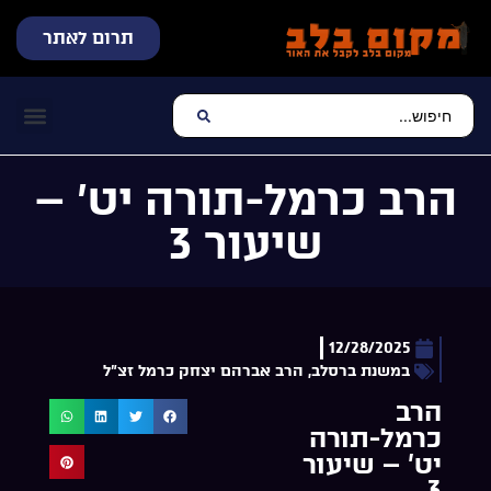
תרום לאתר
שידור חי
עכשיו מתנגן בלב
צרו קשר
דף הבית
מוזיקה יהוד
הרב כרמל-תורה יט’ –
שיעור 3
12/28/2025
במשנת ברסלב
,
הרב אברהם יצחק כרמל זצ"ל
הרב
כרמל-תורה
יט’ – שיעור
3