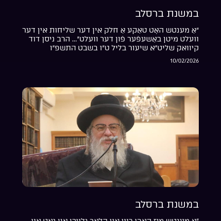
במשנת ברסלב
“אַ מענטש האָט טאַקע אַ חלק אין דער שליחות אין דער
וועלט מיטן באַשעפֿער פֿון דער וועלט”… הרב ניסן דוד
קיוואק שליט”א שיעור בליל ט”ו בשבט התשפ”ו
10/02/2026
במשנת ברסלב
“אַ מענטש מוז האָבן ריין און קלאָר גלויבן אין גאָט און