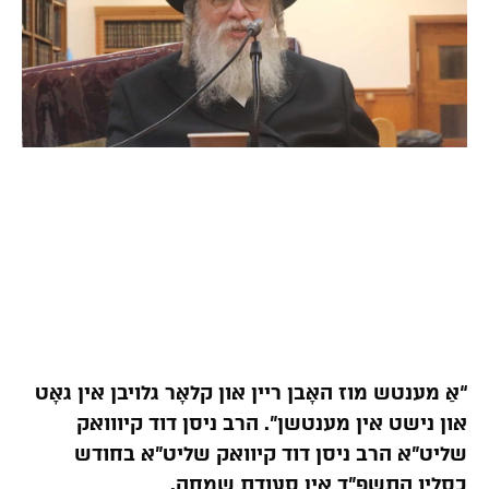
“אַ מענטש מוז האָבן ריין און קלאָר גלויבן אין גאָט
און נישט אין מענטשן”. הרב ניסן דוד קיווואק
שליט”א הרב ניסן דוד קיוואק שליט”א בחודש
כסליו התשפ”ד אין סעודת שמחה.