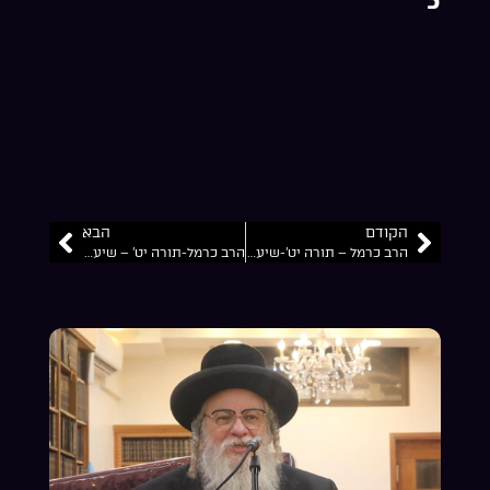
הקודם
הבא
הרב כרמל – תורה יט’-שיעור 4
הרב כרמל-תורה יט’ – שיעור 2