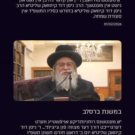
נישט אין מענטשן”. הרב ניסן דוד קיווואק שליט”א הרב
ניסן דוד קיוואק שליט”א בחודש כסליו התשפ”ד אין
סעודת שמחה.
01/02/2026
במשנת ברסלב
“אַ מענטשנס רוחניותדיקע אויפֿשטייג ווערט
דערגרייכט דורך דער מצווה פֿון ציצית”… ר’ ניסן דוד
קיוואק שליט”א יום ב’ דראש חודש חשוון תשפ”ו