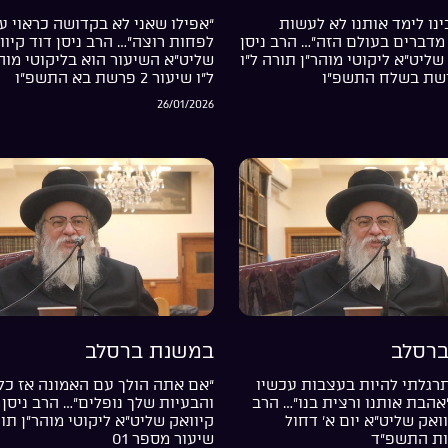
נו לימד אותנו לא לעשות
“אפילו שאני לא בקדושה כראוי עד
מדברים בעולם הזה”… הרב ניסן
לפחות רוצה”… הרב ניסן דוד קיוו
שליט”א ליקוטי מוהר”ן תורה ל”ו
שליט”א השיעור הוא בליקוטי מוה
ל”ו שיעור 2 פרשת בא התשפ”ו
26/01/2026
רסלב
במשנת ברסלב
רגלתי להיות בעצבות עכשיו
“אם אתה הולך עם האמונה אז כל
”אהבת אותנו ורצית בנו”… הרב
והבעיות שלך נופלים”… הרב ניסן 
וואק שליט”א יום א’ דחול
קיוואק שליט”א ליקוטי מוהר”ן תור
ות התשפ”ד
שיעור מספר 01