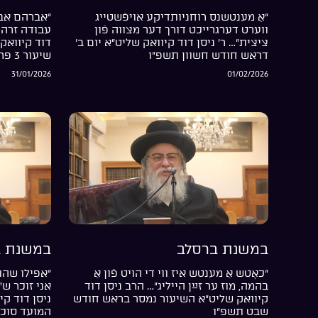
“אַ מענטשנס רוחניותדיקע אויפֿשטייג
“אברהם אבי
ווערט דערגרייכט דורך דער מצווה פֿון
עבודה זרה 
ציצית”… ר’ ניסן דוד קיוואק שליט”א יום ב’
דוד קיוואק 
דראש חודש חשוון תשפ”ו
שיעור 3 פרשת בשלח התשפ”ו
31/01/2026
01/02/2026
במשנת ברסלב
במשנת ב
“כאָטש אַ מענטש איז ווי די הויט פֿון אַ
“אפילו שהת
בהמה, מוז ער זײַן הייליג”… הרב ניסן דוד
אני זוכר ש
קיוואק שליט”א השיעור נמסר בראש חודש
ניסן דוד קי
שבט תשפ”ו
המועד סוכ