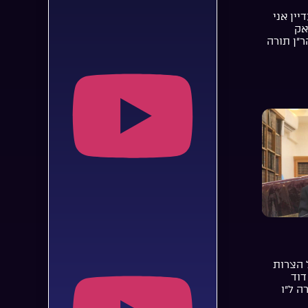
יין אני
אק
ר”ן תורה
 הצרות
דוד
ה ל”ו