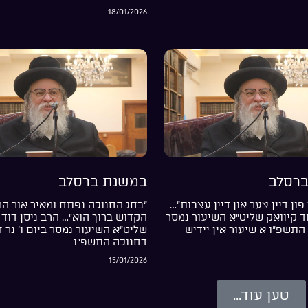
18/01/2026
רסלב
במשנת ברסלב
פון דיין צער און דיין עצבות”…
“בחג החנוכה נפתח ומאיר אור ה
וד קיוואק שליט”א השיעור נמסר
הקדוש ברוך הוא”… הרב ניסן דוד 
התשפ”ו א שיעור אין יידיש
שליט”א השיעור נמסר ביום ו’ נר 
דחנוכה התשפ”ו
15/01/2026
טען עוד...