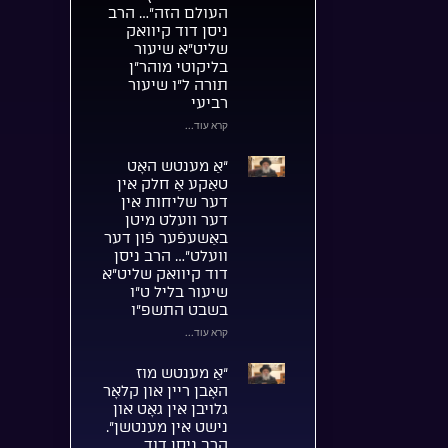
העולם הזה”… הרב
ניסן דוד קיוואק
שליט”א שיעור
בליקוטי מוהר”ן
תורה ל”ו שיעור
רביעי
קרא עוד...
“אַ מענטש האָט
טאַקע אַ חלק אין
דער שליחות אין
דער וועלט מיטן
באַשעפֿער פֿון דער
וועלט”… הרב ניסן
דוד קיוואק שליט”א
שיעור בליל ט”ו
בשבט התשפ”ו
קרא עוד...
“אַ מענטש מוז
האָבן ריין און קלאָר
גלויבן אין גאָט און
נישט אין מענטשן”.
הרב ניסן דוד