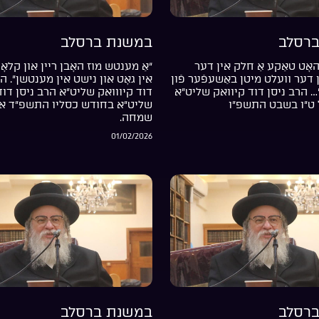
רסלב
במשנת ברסלב
אָט טאַקע אַ חלק אין דער
“אַ מענטש מוז האָבן ריין און קלאָר
דער וועלט מיטן באַשעפֿער פֿון
אין גאָט און נישט אין מענטשן”. ה
… הרב ניסן דוד קיוואק שליט”א
דוד קיווואק שליט”א הרב ניסן דוד
 ט”ו בשבט התשפ”ו
שליט”א בחודש כסליו התשפ”ד אי
שמחה.
01/02/2026
רסלב
במשנת ברסלב