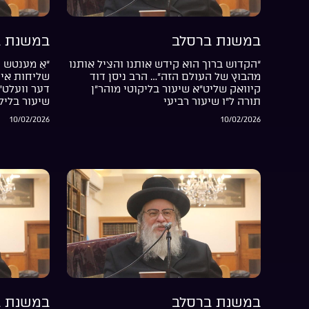
במשנת ברסלב
במשנת ב
“הקדוש ברוך הוא קידש אותנו והציל אותנו
“אַ מענטש ה
מהבוץ של העולם הזה”… הרב ניסן דוד
שליחות אין 
קיוואק שליט”א שיעור בליקוטי מוהר”ן
דער וועלט”
תורה ל”ו שיעור רביעי
שיעור בליל
10/02/2026
10/02/2026
במשנת ברסלב
במשנת ב