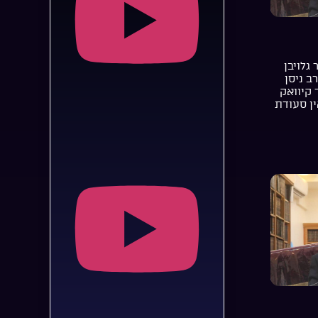
 גלויבן
רב ניסן
 קיוואק
ן סעודת