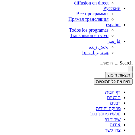
diffusion en direct
Русский
Все программы
Прямая трансляция
español
Todos los programas
Transmisión en vivo
فارسی
پخش زنده
همه برنامه ها
Search ...
תוצאות חיפוש
ראה את כל התוצאות
דף הבית
תוכניות
רבנים
מוזיקה יהודית
עכשיו מתנגן בלב
שידור חי
אודות
צרו קשר