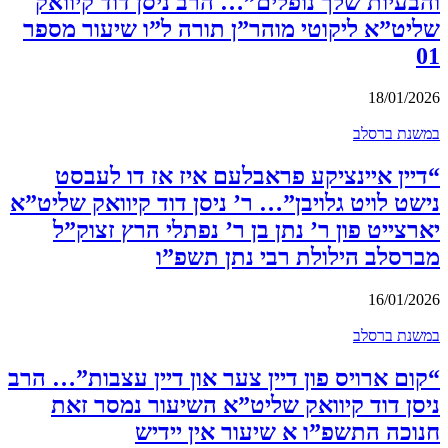
והבעיות שלך נופלים”… הרב ניסן דוד קיוואק
שליט”א ליקוטי מוהר”ן תורה ל”ו שיעור מספר
01
18/01/2026
במשנת ברסלב
“דיין איינציקע פראבלעם איז אז דו לעבסט
נישט לויט גלויבן”… ר’ ניסן דוד קיוואק שליט”א
יארצייט פון ר’ נתן בן ר’ נפתלי הרץ זצוק”ל
מברסלב הילולת רבי נתן תשפ”ו
16/01/2026
במשנת ברסלב
“קום ארויס פון דיין צער און דיין עצבות”… הרב
ניסן דוד קיוואק שליט”א השיעור נמסר זאת
חנוכה התשפ”ו א שיעור אין יידיש