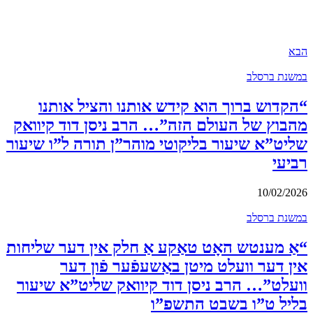
הבא
במשנת ברסלב
“הקדוש ברוך הוא קידש אותנו והציל אותנו
מהבוץ של העולם הזה”… הרב ניסן דוד קיוואק
שליט”א שיעור בליקוטי מוהר”ן תורה ל”ו שיעור
רביעי
10/02/2026
במשנת ברסלב
“אַ מענטש האָט טאַקע אַ חלק אין דער שליחות
אין דער וועלט מיטן באַשעפֿער פֿון דער
וועלט”… הרב ניסן דוד קיוואק שליט”א שיעור
בליל ט”ו בשבט התשפ”ו