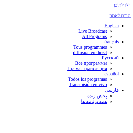
דלג לתוכן
תרום לאתר
English
Live Broadcast
All Programs
français
Tous programmes
diffusion en direct
Русский
Все программы
Прямая трансляция
español
Todos los programas
Transmisión en vivo
فارسی
پخش زنده
همه برنامه ها