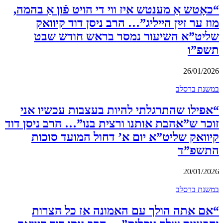
“כאָטש אַ מענטש איז ווי די הויט פֿון אַ בהמה,
מוז ער זײַן הייליג”… הרב ניסן דוד קיוואק
שליט”א השיעור נמסר בראש חודש שבט
תשפ”ו
26/01/2026
במשנת ברסלב
“אפילו שהתרגלתי להיות בעצבות עכשיו אני
זוכר ש”אהבת אותנו ורצית בנו”… הרב ניסן דוד
קיוואק שליט”א יום א’ דחול המועד סוכות
התשפ”ד
20/01/2026
במשנת ברסלב
“אם אתה הולך עם האמונה אז כל הצרות