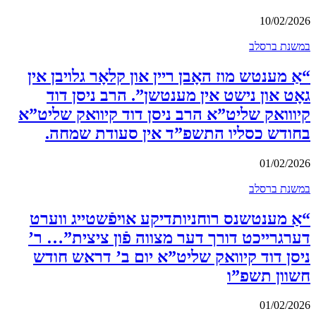
10/02/2026
במשנת ברסלב
“אַ מענטש מוז האָבן ריין און קלאָר גלויבן אין
גאָט און נישט אין מענטשן”. הרב ניסן דוד
קיווואק שליט”א הרב ניסן דוד קיוואק שליט”א
בחודש כסליו התשפ”ד אין סעודת שמחה.
01/02/2026
במשנת ברסלב
“אַ מענטשנס רוחניותדיקע אויפֿשטייג ווערט
דערגרייכט דורך דער מצווה פֿון ציצית”… ר’
ניסן דוד קיוואק שליט”א יום ב’ דראש חודש
חשוון תשפ”ו
01/02/2026