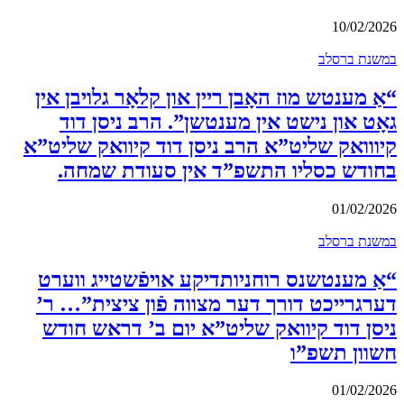
10/02/2026
במשנת ברסלב
“אַ מענטש מוז האָבן ריין און קלאָר גלויבן אין
גאָט און נישט אין מענטשן”. הרב ניסן דוד
קיווואק שליט”א הרב ניסן דוד קיוואק שליט”א
בחודש כסליו התשפ”ד אין סעודת שמחה.
01/02/2026
במשנת ברסלב
“אַ מענטשנס רוחניותדיקע אויפֿשטייג ווערט
דערגרייכט דורך דער מצווה פֿון ציצית”… ר’
ניסן דוד קיוואק שליט”א יום ב’ דראש חודש
חשוון תשפ”ו
01/02/2026