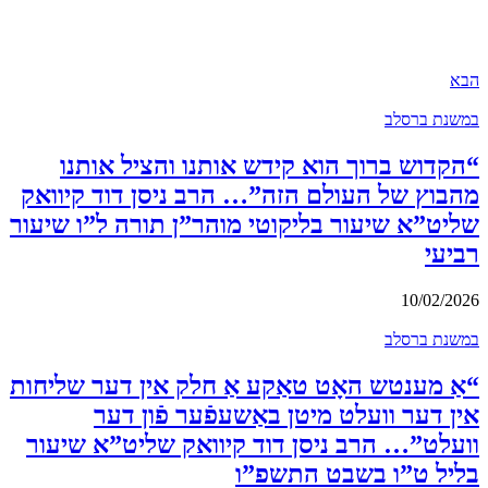
הבא
במשנת ברסלב
“הקדוש ברוך הוא קידש אותנו והציל אותנו
מהבוץ של העולם הזה”… הרב ניסן דוד קיוואק
שליט”א שיעור בליקוטי מוהר”ן תורה ל”ו שיעור
רביעי
10/02/2026
במשנת ברסלב
“אַ מענטש האָט טאַקע אַ חלק אין דער שליחות
אין דער וועלט מיטן באַשעפֿער פֿון דער
וועלט”… הרב ניסן דוד קיוואק שליט”א שיעור
בליל ט”ו בשבט התשפ”ו