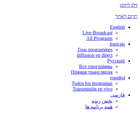
דלג לתוכן
תרום לאתר
English
Live Broadcast
All Programs
français
Tous programmes
diffusion en direct
Русский
Все программы
Прямая трансляция
español
Todos los programas
Transmisión en vivo
فارسی
پخش زنده
همه برنامه ها