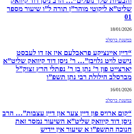
והבעיות שלך נופלים”… הרב ניסן דוד קיוואק
שליט”א ליקוטי מוהר”ן תורה ל”ו שיעור מספר
01
18/01/2026
במשנת ברסלב
“דיין איינציקע פראבלעם איז אז דו לעבסט
נישט לויט גלויבן”… ר’ ניסן דוד קיוואק שליט”א
יארצייט פון ר’ נתן בן ר’ נפתלי הרץ זצוק”ל
מברסלב הילולת רבי נתן תשפ”ו
16/01/2026
במשנת ברסלב
“קום ארויס פון דיין צער און דיין עצבות”… הרב
ניסן דוד קיוואק שליט”א השיעור נמסר זאת
חנוכה התשפ”ו א שיעור אין יידיש