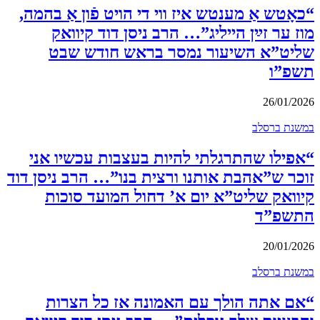
“כאָטש אַ מענטש איז ווי די הויט פֿון אַ בהמה,
מוז ער זײַן הייליג”… הרב ניסן דוד קיוואק
שליט”א השיעור נמסר בראש חודש שבט
תשפ”ו
26/01/2026
במשנת ברסלב
“אפילו שהתרגלתי להיות בעצבות עכשיו אני
זוכר ש”אהבת אותנו ורצית בנו”… הרב ניסן דוד
קיוואק שליט”א יום א’ דחול המועד סוכות
התשפ”ד
20/01/2026
במשנת ברסלב
“אם אתה הולך עם האמונה אז כל הצרות