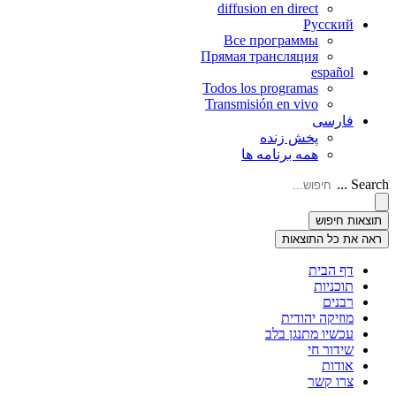
diffusion en direct
Русский
Все программы
Прямая трансляция
español
Todos los programas
Transmisión en vivo
فارسی
پخش زنده
همه برنامه ها
Search ...
תוצאות חיפוש
ראה את כל התוצאות
דף הבית
תוכניות
רבנים
מוזיקה יהודית
עכשיו מתנגן בלב
שידור חי
אודות
צרו קשר