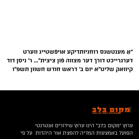
“אַ מענטשנס רוחניותדיקע אויפֿשטייג ווערט
דערגרייכט דורך דער מצווה פֿון ציצית”… ר’ ניסן דוד
קיוואק שליט”א יום ב’ דראש חודש חשוון תשפ”ו
ערוץ “מקום בלב” הינו ערוץ שידורים אנטרנטי
הפועל באמצעות המדיה להפצת אור היהדות על פי