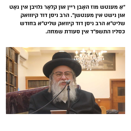
“אַ מענטש מוז האָבן ריין און קלאָר גלויבן אין גאָט
און נישט אין מענטשן”. הרב ניסן דוד קיווואק
שליט”א הרב ניסן דוד קיוואק שליט”א בחודש
כסליו התשפ”ד אין סעודת שמחה.