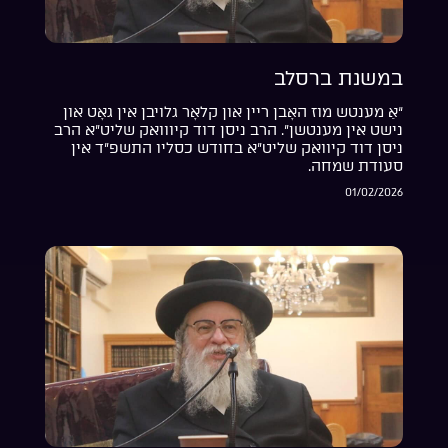
במשנת ברסלב
“אַ מענטש מוז האָבן ריין און קלאָר גלויבן אין גאָט און
נישט אין מענטשן”. הרב ניסן דוד קיווואק שליט”א הרב
ניסן דוד קיוואק שליט”א בחודש כסליו התשפ”ד אין
סעודת שמחה.
01/02/2026