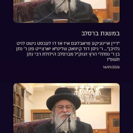
במשנת ברסלב
“דיין איינציקע פראבלעם איז אז דו לעבסט נישט לויט
גלויבן”… ר’ ניסן דוד קיוואק שליט”א יארצייט פון ר’ נתן
בן ר’ נפתלי הרץ זצוק”ל מברסלב הילולת רבי נתן
תשפ”ו
16/01/2026