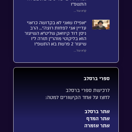
התשפ”ו
קרא עוד...
“אפילו שאני לא בקדושה כראוי
עדיין אני לפחות רוצה”… הרב
ניסן דוד קיוואק שליט”א השיעור
הוא בליקוטי מוהר”ן תורה ל”ו
שיעור 2 פרשת בא התשפ”ו
קרא עוד...
ספרי ברסלב
לרכישת ספרי ברסלב
לחצו על אחד הקישורים למטה:
אתר ברסלב
אתר המדף
אתר אזמרה