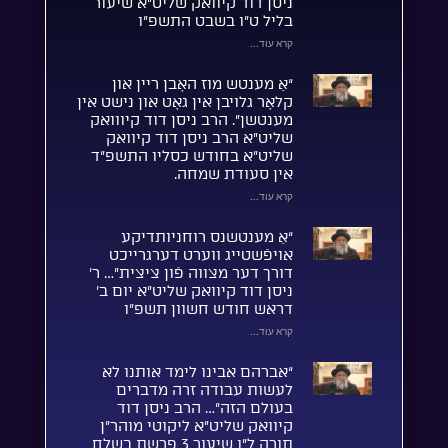
ניסן דוד קיוואק שליט”א שיעור
בליל ט”ו בשבט התשפ”ו
קרא עוד...
“אַ מענטש מוז האָבן ריין און
קלאָר גלויבן אין גאָט און נישט אין
מענטשן”. הרב ניסן דוד קיווואק
שליט”א הרב ניסן דוד קיוואק
שליט”א בחודש כסליו התשפ”ד
אין סעודת שמחה.
קרא עוד...
“אַ מענטשנס רוחניותדיקע
אויפֿשטייג ווערט דערגרייכט
דורך דער מצווה פֿון ציצית”… ר’
ניסן דוד קיוואק שליט”א יום ב’
דראש חודש חשוון תשפ”ו
קרא עוד...
“אברהם אבינו לימד אותנו לא
לעשות עבודה זרה מדברים
בעולם הזה”… הרב ניסן דוד
קיוואק שליט”א ליקוטי מוהר”ן
תורה ל”ו שיעור 3 פרשת בשלח