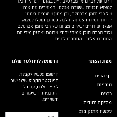
דרכו של רבי נחמן מברסלב זי”ע באתר הערוץ תוכלו
למצוא תכניות ששודרו אצלנו , המאירים את אורו
של רבי נחמן מברסלב , וכן מגוון שיעורים בעניני
יהדות חסידות אמונה והלכה. כמו כן תוכלו למצוא
אצלנו שידורים ישירים מציונו של רבי נחמן מברסלב
ועוד הרבה תוכן אמיתי יהודי מרומם ומחזק מידי יום
התחברו אלינו… התחברו לחיים…
מפת האתר
הרשמה לניוזלטר שלנו
הרשמו עכשיו לקבלת
דף הבית
הניוזלטר הקבוע שלנו ישר
תוכניות
למייל שלכם, עם כל
התוכניות, השיעורים
רבנים
והשירים.
מוזיקה יהודית
עכשיו מתנגן בלב