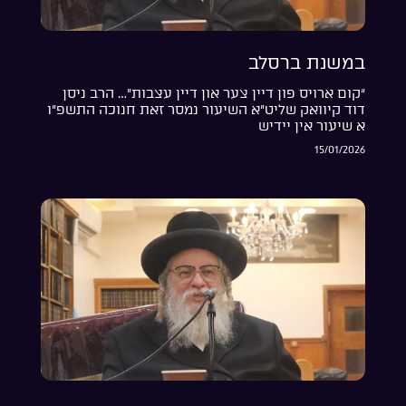
במשנת ברסלב
“קום ארויס פון דיין צער און דיין עצבות”… הרב ניסן
דוד קיוואק שליט”א השיעור נמסר זאת חנוכה התשפ”ו
א שיעור אין יידיש
15/01/2026