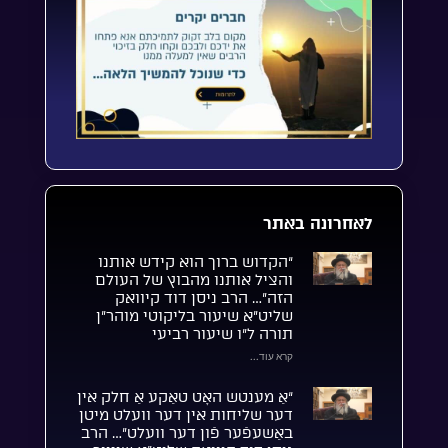
לאחרונה באתר
“הקדוש ברוך הוא קידש אותנו
והציל אותנו מהבוץ של העולם
הזה”… הרב ניסן דוד קיוואק
שליט”א שיעור בליקוטי מוהר”ן
תורה ל”ו שיעור רביעי
קרא עוד...
“אַ מענטש האָט טאַקע אַ חלק אין
דער שליחות אין דער וועלט מיטן
באַשעפֿער פֿון דער וועלט”… הרב