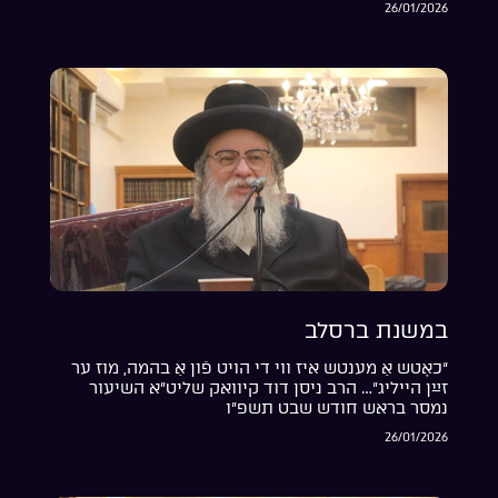
26/01/2026
במשנת ברסלב
“כאָטש אַ מענטש איז ווי די הויט פֿון אַ בהמה, מוז ער
זײַן הייליג”… הרב ניסן דוד קיוואק שליט”א השיעור
נמסר בראש חודש שבט תשפ”ו
26/01/2026