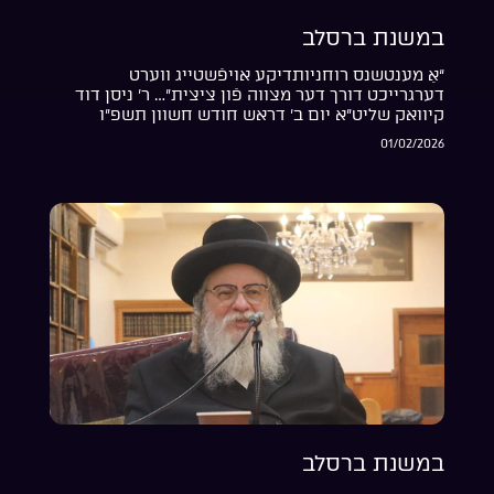
במשנת ברסלב
“אַ מענטשנס רוחניותדיקע אויפֿשטייג ווערט
דערגרייכט דורך דער מצווה פֿון ציצית”… ר’ ניסן דוד
קיוואק שליט”א יום ב’ דראש חודש חשוון תשפ”ו
01/02/2026
במשנת ברסלב