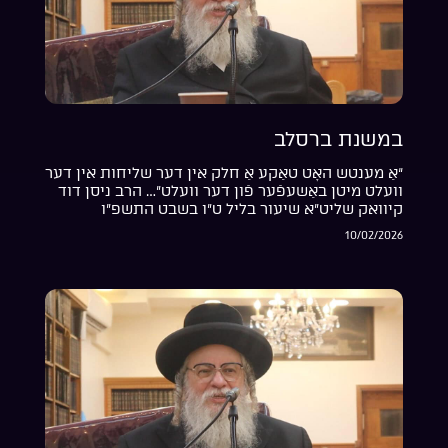
במשנת ברסלב
“אַ מענטש האָט טאַקע אַ חלק אין דער שליחות אין דער
וועלט מיטן באַשעפֿער פֿון דער וועלט”… הרב ניסן דוד
קיוואק שליט”א שיעור בליל ט”ו בשבט התשפ”ו
10/02/2026