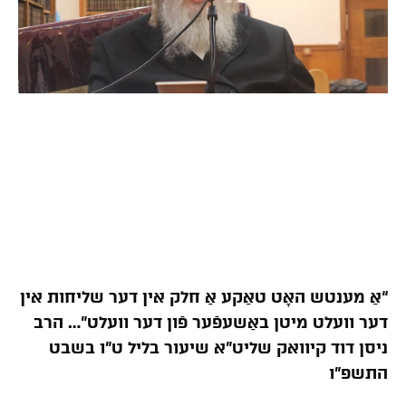
“אַ מענטש האָט טאַקע אַ חלק אין דער שליחות אין
דער וועלט מיטן באַשעפֿער פֿון דער וועלט”… הרב
ניסן דוד קיוואק שליט”א שיעור בליל ט”ו בשבט
התשפ”ו