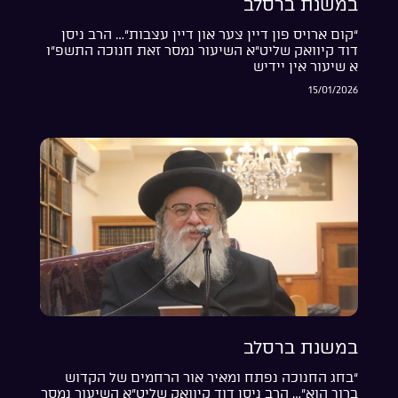
במשנת ברסלב
“קום ארויס פון דיין צער און דיין עצבות”… הרב ניסן
דוד קיוואק שליט”א השיעור נמסר זאת חנוכה התשפ”ו
א שיעור אין יידיש
15/01/2026
במשנת ברסלב
“בחג החנוכה נפתח ומאיר אור הרחמים של הקדוש
ברוך הוא”… הרב ניסן דוד קיוואק שליט”א השיעור נמסר