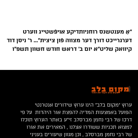
“אַ מענטשנס רוחניותדיקע אויפֿשטייג ווערט
דערגרייכט דורך דער מצווה פֿון ציצית”… ר’ ניסן דוד
קיוואק שליט”א יום ב’ דראש חודש חשוון תשפ”ו
ערוץ “מקום בלב” הינו ערוץ שידורים אנטרנטי
הפועל באמצעות המדיה להפצת אור היהדות על פי
דרכו של רבי נחמן מברסלב זי”ע באתר הערוץ תוכלו
למצוא תכניות ששודרו אצלנו , המאירים את אורו
של רבי נחמן מברסלב , וכן מגוון שיעורים בעניני