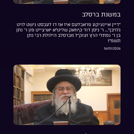
במשנת ברסלב
“דיין איינציקע פראבלעם איז אז דו לעבסט נישט לויט
גלויבן”… ר’ ניסן דוד קיוואק שליט”א יארצייט פון ר’ נתן
בן ר’ נפתלי הרץ זצוק”ל מברסלב הילולת רבי נתן
תשפ”ו
16/01/2026