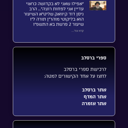
“אפילו שאני לא בקדושה כראוי
עדיין אני לפחות רוצה”… הרב
ניסן דוד קיוואק שליט”א השיעור
הוא בליקוטי מוהר”ן תורה ל”ו
שיעור 2 פרשת בא התשפ”ו
קרא עוד...
ספרי ברסלב
לרכישת ספרי ברסלב
לחצו על אחד הקישורים למטה:
אתר ברסלב
אתר המדף
אתר אזמרה