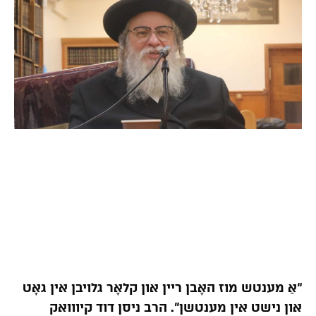
“אַ מענטש מוז האָבן ריין און קלאָר גלויבן אין גאָט
און נישט אין מענטשן”. הרב ניסן דוד קיווואק