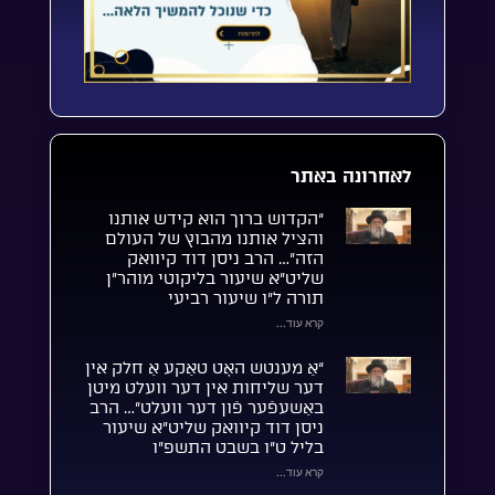
לאחרונה באתר
“הקדוש ברוך הוא קידש אותנו
והציל אותנו מהבוץ של העולם
הזה”… הרב ניסן דוד קיוואק
שליט”א שיעור בליקוטי מוהר”ן
תורה ל”ו שיעור רביעי
קרא עוד...
“אַ מענטש האָט טאַקע אַ חלק אין
דער שליחות אין דער וועלט מיטן
באַשעפֿער פֿון דער וועלט”… הרב
ניסן דוד קיוואק שליט”א שיעור
בליל ט”ו בשבט התשפ”ו
קרא עוד...