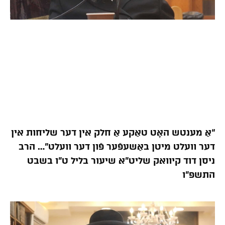
“אַ מענטש האָט טאַקע אַ חלק אין דער שליחות אין
דער וועלט מיטן באַשעפֿער פֿון דער וועלט”… הרב
ניסן דוד קיוואק שליט”א שיעור בליל ט”ו בשבט
התשפ”ו