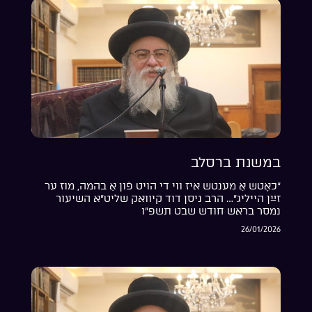
במשנת ברסלב
“כאָטש אַ מענטש איז ווי די הויט פֿון אַ בהמה, מוז ער
זײַן הייליג”… הרב ניסן דוד קיוואק שליט”א השיעור
נמסר בראש חודש שבט תשפ”ו
26/01/2026