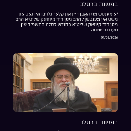
במשנת ברסלב
“אַ מענטש מוז האָבן ריין און קלאָר גלויבן אין גאָט און
נישט אין מענטשן”. הרב ניסן דוד קיווואק שליט”א הרב
ניסן דוד קיוואק שליט”א בחודש כסליו התשפ”ד אין
סעודת שמחה.
01/02/2026
במשנת ברסלב