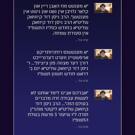
“אַ מענטש מוז האָבן ריין און
קלאָר גלויבן אין גאָט און נישט אין
מענטשן”. הרב ניסן דוד קיווואק
שליט”א הרב ניסן דוד קיוואק
שליט”א בחודש כסליו התשפ”ד
אין סעודת שמחה.
קרא עוד...
“אַ מענטשנס רוחניותדיקע
אויפֿשטייג ווערט דערגרייכט
דורך דער מצווה פֿון ציצית”… ר’
ניסן דוד קיוואק שליט”א יום ב’
דראש חודש חשוון תשפ”ו
קרא עוד...
“אברהם אבינו לימד אותנו לא
לעשות עבודה זרה מדברים
בעולם הזה”… הרב ניסן דוד
קיוואק שליט”א ליקוטי מוהר”ן
תורה ל”ו שיעור 3 פרשת בשלח
התשפ”ו
קרא עוד...