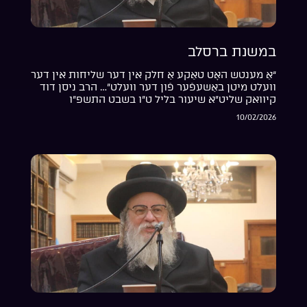
במשנת ברסלב
“אַ מענטש האָט טאַקע אַ חלק אין דער שליחות אין דער
וועלט מיטן באַשעפֿער פֿון דער וועלט”… הרב ניסן דוד
קיוואק שליט”א שיעור בליל ט”ו בשבט התשפ”ו
10/02/2026