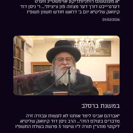
“אַ מענטשנס רוחניותדיקע אויפֿשטייג ווערט
דערגרייכט דורך דער מצווה פֿון ציצית”… ר’ ניסן דוד
קיוואק שליט”א יום ב’ דראש חודש חשוון תשפ”ו
01/02/2026
במשנת ברסלב
“אברהם אבינו לימד אותנו לא לעשות עבודה זרה
מדברים בעולם הזה”… הרב ניסן דוד קיוואק שליט”א
ליקוטי מוהר”ן תורה ל”ו שיעור 3 פרשת בשלח התשפ”ו