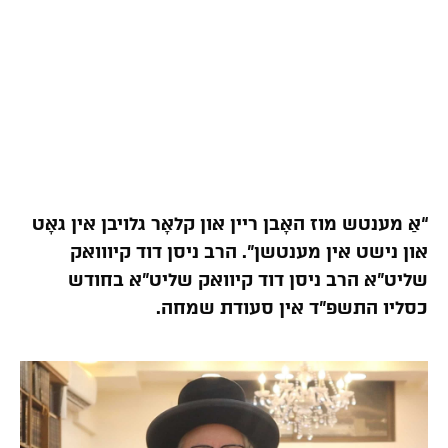
“אַ מענטש מוז האָבן ריין און קלאָר גלויבן אין גאָט
און נישט אין מענטשן”. הרב ניסן דוד קיווואק
שליט”א הרב ניסן דוד קיוואק שליט”א בחודש
כסליו התשפ”ד אין סעודת שמחה.