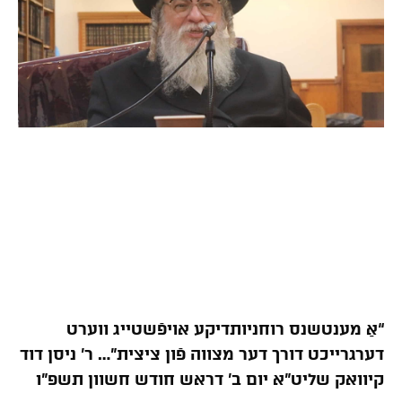
“אַ מענטשנס רוחניותדיקע אויפֿשטייג ווערט
דערגרייכט דורך דער מצווה פֿון ציצית”… ר’ ניסן דוד
קיוואק שליט”א יום ב’ דראש חודש חשוון תשפ”ו