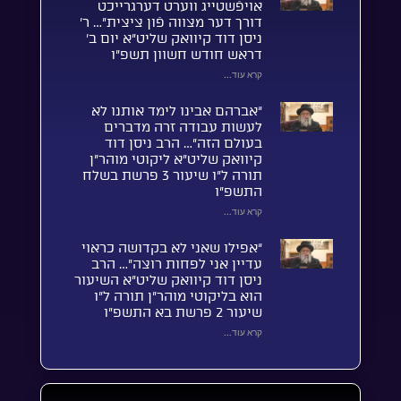
אויפֿשטייג ווערט דערגרייכט
דורך דער מצווה פֿון ציצית”… ר’
ניסן דוד קיוואק שליט”א יום ב’
דראש חודש חשוון תשפ”ו
קרא עוד...
“אברהם אבינו לימד אותנו לא
לעשות עבודה זרה מדברים
בעולם הזה”… הרב ניסן דוד
קיוואק שליט”א ליקוטי מוהר”ן
תורה ל”ו שיעור 3 פרשת בשלח
התשפ”ו
קרא עוד...
“אפילו שאני לא בקדושה כראוי
עדיין אני לפחות רוצה”… הרב
ניסן דוד קיוואק שליט”א השיעור
הוא בליקוטי מוהר”ן תורה ל”ו
שיעור 2 פרשת בא התשפ”ו
קרא עוד...