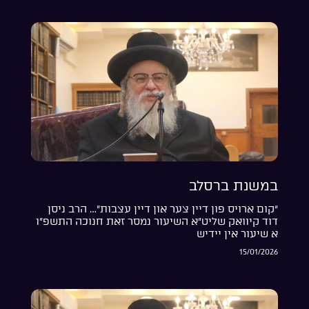
במשנת ברסלב
“קום ארויס פון דיין צער און דיין עצבות”… הרב ניסן
דוד קיוואק שליט”א השיעור נמסר זאת חנוכה התשפ”ו
א שיעור אין יידיש
15/01/2026