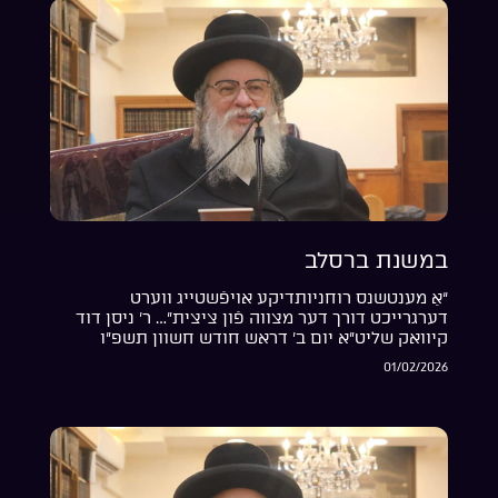
במשנת ברסלב
“אַ מענטשנס רוחניותדיקע אויפֿשטייג ווערט
דערגרייכט דורך דער מצווה פֿון ציצית”… ר’ ניסן דוד
קיוואק שליט”א יום ב’ דראש חודש חשוון תשפ”ו
01/02/2026