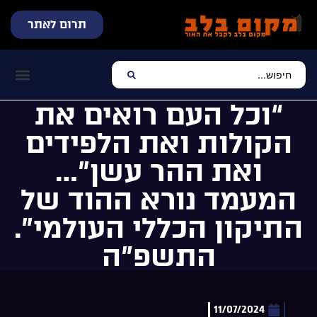
תרום לאתר
שידור חי
עכשיו מתנגן בלב
צרו קשר
דף הבית
מוזיקה יהוד
“וכל העם רואים את
הקולות ואת הלפידים
ואת ההר עשן”…
המעמד נורא ההוד של
התיקון הכללי העולמי”.
התשפ”ה
11/07/2024