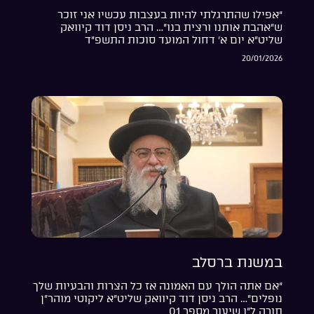
“אפילו שהתרגלתי להיות בעצבות עכשיו אני זוכר
ש”אהבת אותנו ורצית בנו”… הרב ניסן דוד קיוואק
שליט”א יום א’ דחול המועד סוכות התשפ”ד
20/01/2026
במשנת ברסלב
“אם אתה הולך עם האמונה אז כל הצרות והבעיות שלך
נופלים”… הרב ניסן דוד קיוואק שליט”א ליקוטי מוהר”ן
תורה ל”ו שיעור מספר 01