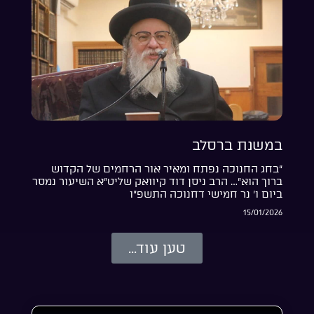
במשנת ברסלב
“בחג החנוכה נפתח ומאיר אור הרחמים של הקדוש
ברוך הוא”… הרב ניסן דוד קיוואק שליט”א השיעור נמסר
ביום ו’ נר חמישי דחנוכה התשפ”ו
15/01/2026
טען עוד...