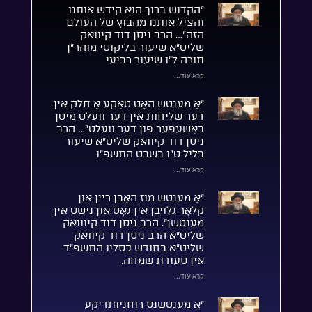
“הקדוש ברוך הוא קידש אותנו
והציל אותנו מהבוץ של העולם
הזה”… הרב ניסן דוד קיוואק
שליט”א שיעור בליקוטי מוהר”ן
תורה ל”ו שיעור רביעי
קרא עוד...
“אַ מענטש האָט טאַקע אַ חלק אין
דער שליחות אין דער וועלט מיטן
באַשעפֿער פֿון דער וועלט”… הרב
ניסן דוד קיוואק שליט”א שיעור
בליל ט”ו בשבט התשפ”ו
קרא עוד...
“אַ מענטש מוז האָבן ריין און
קלאָר גלויבן אין גאָט און נישט אין
מענטשן”. הרב ניסן דוד קיווואק
שליט”א הרב ניסן דוד קיוואק
שליט”א בחודש כסליו התשפ”ד
אין סעודת שמחה.
קרא עוד...
“אַ מענטשנס רוחניותדיקע