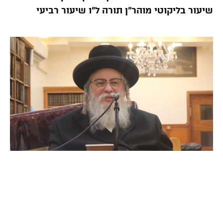
שיעור בליקוטי מוהר”ן תורה ל”ו שיעור רביעי