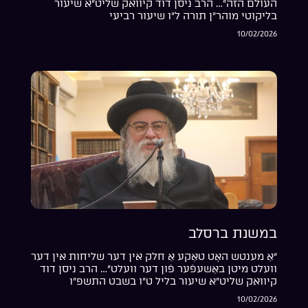
העולם הזה”… הרב ניסן דוד קיוואק שליט”א שיעור
בליקוטי מוהר”ן תורה ל”ו שיעור רביעי
10/02/2026
במשנת ברסלב
“אַ מענטש האָט טאַקע אַ חלק אין דער שליחות אין דער
וועלט מיטן באַשעפֿער פֿון דער וועלט”… הרב ניסן דוד
קיוואק שליט”א שיעור בליל ט”ו בשבט התשפ”ו
10/02/2026