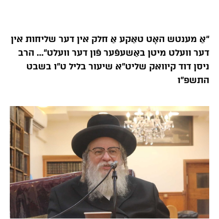
“אַ מענטש האָט טאַקע אַ חלק אין דער שליחות אין
דער וועלט מיטן באַשעפֿער פֿון דער וועלט”… הרב
ניסן דוד קיוואק שליט”א שיעור בליל ט”ו בשבט
התשפ”ו