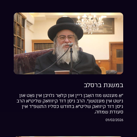
במשנת ברסלב
“אַ מענטש מוז האָבן ריין און קלאָר גלויבן אין גאָט און
נישט אין מענטשן”. הרב ניסן דוד קיווואק שליט”א הרב
ניסן דוד קיוואק שליט”א בחודש כסליו התשפ”ד אין
סעודת שמחה.
01/02/2026