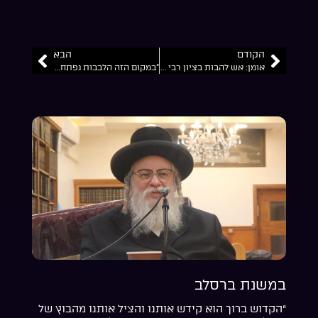
הקודם
הבא
אומן: אש להבות בציון רבי נחמן ערב ראש השנה התשפ”ה “אני איש פלא ונשמתי פלא גדול חידוש כמוני לא היה”
“במקום הזה הלבבות נפתחים וגם שערי השמיים”… אומן ראש השנה התשפ”ה הסרט המלא
במשנת ברסלב
“הקדוש ברוך הוא קידש אותנו והציל אותנו מהבוץ של