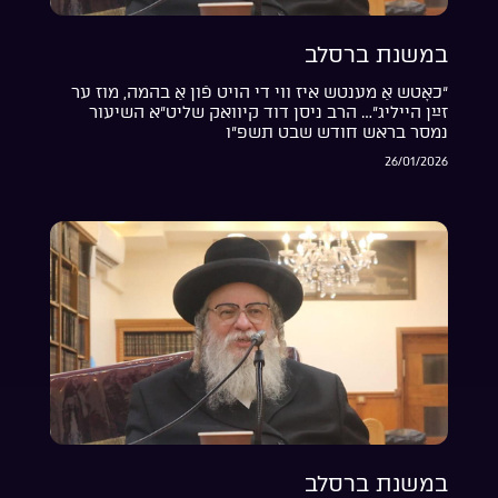
במשנת ברסלב
“כאָטש אַ מענטש איז ווי די הויט פֿון אַ בהמה, מוז ער
זײַן הייליג”… הרב ניסן דוד קיוואק שליט”א השיעור
נמסר בראש חודש שבט תשפ”ו
26/01/2026
במשנת ברסלב