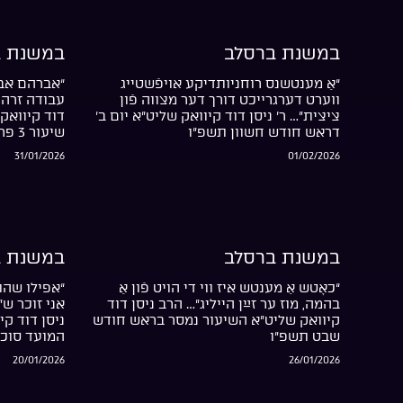
במשנת ברסלב
במשנת ב
“אַ מענטשנס רוחניותדיקע אויפֿשטייג
“אברהם אבי
ווערט דערגרייכט דורך דער מצווה פֿון
עבודה זרה 
ציצית”… ר’ ניסן דוד קיוואק שליט”א יום ב’
דוד קיוואק 
דראש חודש חשוון תשפ”ו
שיעור 3 פרשת בשלח התשפ”ו
31/01/2026
01/02/2026
במשנת ברסלב
במשנת ב
“כאָטש אַ מענטש איז ווי די הויט פֿון אַ
“אפילו שהת
בהמה, מוז ער זײַן הייליג”… הרב ניסן דוד
אני זוכר ש
קיוואק שליט”א השיעור נמסר בראש חודש
ניסן דוד קי
שבט תשפ”ו
המועד סוכ
20/01/2026
26/01/2026