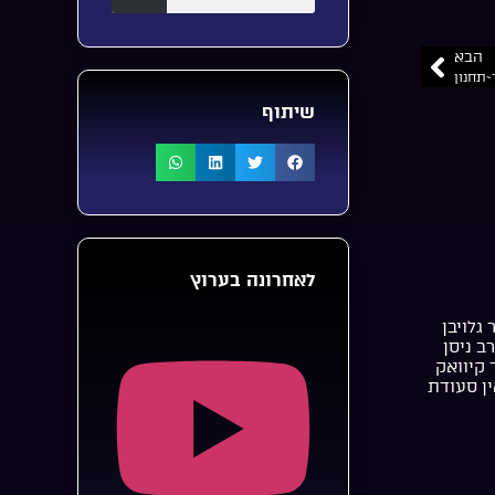
הבא
~תחנון
שיתוף
לאחרונה בערוץ
 גלויבן
רב ניסן
 קיוואק
ן סעודת