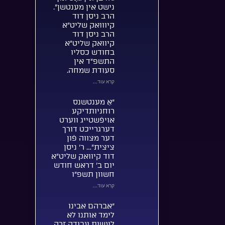
נישט אין מענטשן”.
הרב ניסן דוד
קיווואק שליט”א
הרב ניסן דוד
קיוואק שליט”א
בחודש כסליו
התשפ”ד אין
סעודת שמחה.
קרא עוד...
“אַ מענטשנס
רוחניותדיקע
אויפֿשטייג ווערט
דערגרייכט דורך
דער מצווה פֿון
ציצית”… ר’ ניסן
דוד קיוואק שליט”א
יום ב’ דראש חודש
חשוון תשפ”ו
קרא עוד...
“אברהם אבינו
לימד אותנו לא
לעשות עבודה זרה