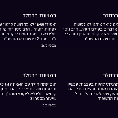
רסלב
במשנת ברסלב
נו לימד אותנו לא לעשות
“אפילו שאני לא בקדושה כראוי עד
מדברים בעולם הזה”… הרב ניסן
לפחות רוצה”… הרב ניסן דוד קיוו
שליט”א ליקוטי מוהר”ן תורה ל”ו
שליט”א השיעור הוא בליקוטי מוה
ל”ו שיעור 2 פרשת בא התשפ”ו
26/01/2026
רסלב
במשנת ברסלב
רגלתי להיות בעצבות עכשיו
“אם אתה הולך עם האמונה אז כל
”אהבת אותנו ורצית בנו”… הרב
והבעיות שלך נופלים”… הרב ניסן 
וואק שליט”א יום א’ דחול
קיוואק שליט”א ליקוטי מוהר”ן תור
ות התשפ”ד
שיעור מספר 01
18/01/2026