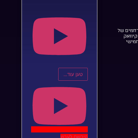
רחמים של
קיוואק
חמישי
טען עוד...
הירשם לערוץ