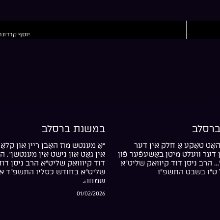
יוסף קרדונר
רסלב
במשנת ברסלב
אָט טאַקע אַ חלק אין דער
“אַ מענטש מוז האָבן ריין און קלאָר
דער וועלט מיטן באַשעפֿער פֿון
אין גאָט און נישט אין מענטשן”. ה
… הרב ניסן דוד קיוואק שליט”א
דוד קיווואק שליט”א הרב ניסן דוד
 ט”ו בשבט התשפ”ו
שליט”א בחודש כסליו התשפ”ד אי
שמחה.
01/02/2026