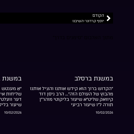
הקודם
יוסף קרדונר~השיבנו
מתוך האלבום “סימנים בדרך”
במשנת ברסלב
במשנת ב
“הקדוש ברוך הוא קידש אותנו והציל אותנו
“אַ מענטש ה
מהבוץ של העולם הזה”… הרב ניסן דוד
שליחות אין 
קיוואק שליט”א שיעור בליקוטי מוהר”ן
דער וועלט”
תורה ל”ו שיעור רביעי
שיעור בליל
10/02/2026
10/02/2026