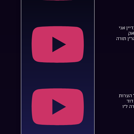
יין אני
אק
ר”ן תורה
 הצרות
דוד
ה ל”ו