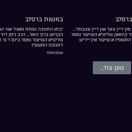
רסלב
במשנת ברסלב
פון דיין צער און דיין עצבות”…
“בחג החנוכה נפתח ומאיר אור ה
וד קיוואק שליט”א השיעור נמסר
הקדוש ברוך הוא”… הרב ניסן דוד 
התשפ”ו א שיעור אין יידיש
שליט”א השיעור נמסר ביום ו’ נר 
דחנוכה התשפ”ו
15/01/2026
טען עוד...