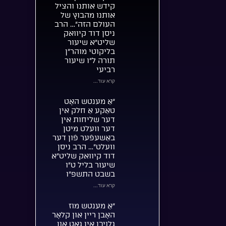
קידש אותנו והציל
אותנו מהבוץ של
העולם הזה”… הרב
ניסן דוד קיוואק
שליט”א שיעור
בליקוטי מוהר”ן
תורה ל”ו שיעור
רביעי
קרא עוד...
“אַ מענטש האָט
טאַקע אַ חלק אין
דער שליחות אין
דער וועלט מיטן
באַשעפֿער פֿון דער
וועלט”… הרב ניסן
דוד קיוואק שליט”א
שיעור בליל ט”ו
בשבט התשפ”ו
קרא עוד...
“אַ מענטש מוז
האָבן ריין און קלאָר
גלויבן אין גאָט און