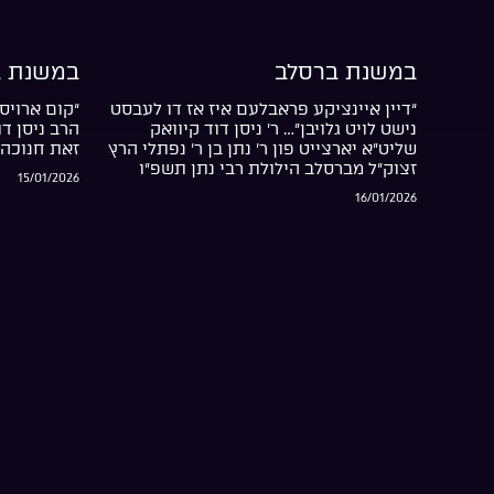
במשנת ברסלב
במשנת ב
“דיין איינציקע פראבלעם איז אז דו לעבסט
“קום ארויס 
נישט לויט גלויבן”… ר’ ניסן דוד קיוואק
הרב ניסן ד
שליט”א יארצייט פון ר’ נתן בן ר’ נפתלי הרץ
זאת חנוכה 
זצוק”ל מברסלב הילולת רבי נתן תשפ”ו
15/01/2026
16/01/2026