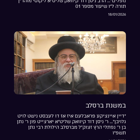
נופלים”… הרב ניסן דוד קיוואק שליט”א ליקוטי מוהר”ן
תורה ל”ו שיעור מספר 01
18/01/2026
במשנת ברסלב
“דיין איינציקע פראבלעם איז אז דו לעבסט נישט לויט
גלויבן”… ר’ ניסן דוד קיוואק שליט”א יארצייט פון ר’ נתן
בן ר’ נפתלי הרץ זצוק”ל מברסלב הילולת רבי נתן
תשפ”ו