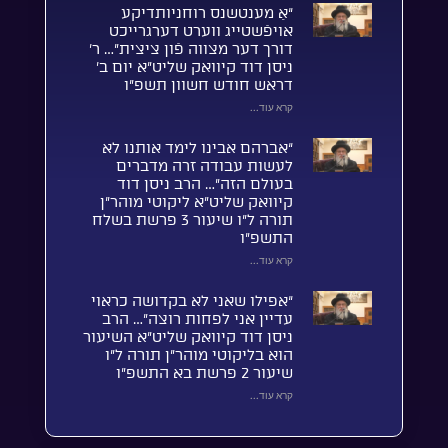
“אַ מענטשנס רוחניותדיקע
אויפֿשטייג ווערט דערגרייכט
דורך דער מצווה פֿון ציצית”… ר’
ניסן דוד קיוואק שליט”א יום ב’
דראש חודש חשוון תשפ”ו
קרא עוד...
“אברהם אבינו לימד אותנו לא
לעשות עבודה זרה מדברים
בעולם הזה”… הרב ניסן דוד
קיוואק שליט”א ליקוטי מוהר”ן
תורה ל”ו שיעור 3 פרשת בשלח
התשפ”ו
קרא עוד...
“אפילו שאני לא בקדושה כראוי
עדיין אני לפחות רוצה”… הרב
ניסן דוד קיוואק שליט”א השיעור
הוא בליקוטי מוהר”ן תורה ל”ו
שיעור 2 פרשת בא התשפ”ו
קרא עוד...