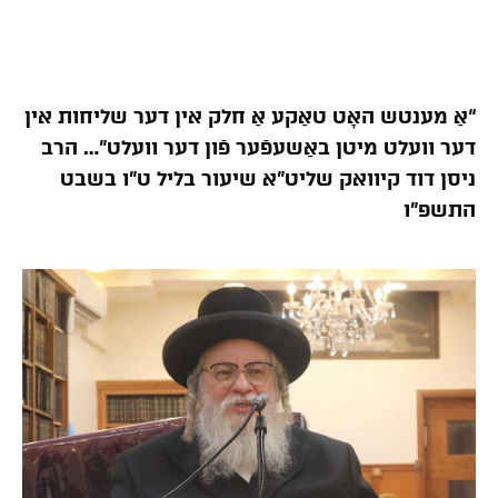
“אַ מענטש האָט טאַקע אַ חלק אין דער שליחות אין
דער וועלט מיטן באַשעפֿער פֿון דער וועלט”… הרב
ניסן דוד קיוואק שליט”א שיעור בליל ט”ו בשבט
התשפ”ו