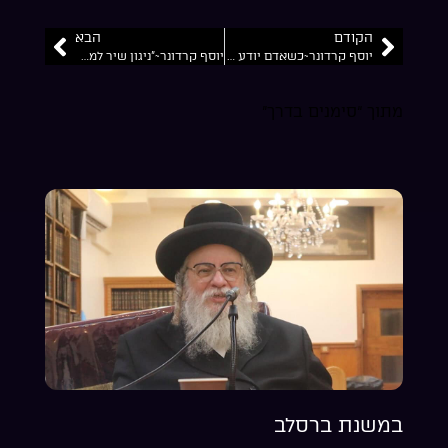
הקודם
הבא
יוסף קרדונר~כשאדם יודע שכל מאורעותיו הם לטובתו
יוסף קרדונר~”ניגון שיר למעלות”
מתוך “סימנים בדרך”
במשנת ברסלב