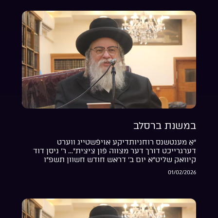
במשנת ברסלב
“אַ מענטשנס רוחניותדיקע אויפֿשטייג ווערט
דערגרייכט דורך דער מצווה פֿון ציצית”… ר’ ניסן דוד
קיוואק שליט”א יום ב’ דראש חודש חשוון תשפ”ו
01/02/2026