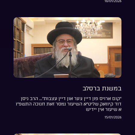
16/01/2026
במשנת ברסלב
“קום ארויס פון דיין צער און דיין עצבות”… הרב ניסן
דוד קיוואק שליט”א השיעור נמסר זאת חנוכה התשפ”ו
א שיעור אין יידיש
15/01/2026