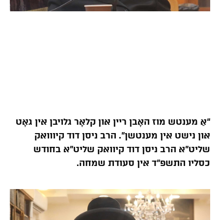
“אַ מענטש מוז האָבן ריין און קלאָר גלויבן אין גאָט
און נישט אין מענטשן”. הרב ניסן דוד קיווואק
שליט”א הרב ניסן דוד קיוואק שליט”א בחודש
כסליו התשפ”ד אין סעודת שמחה.