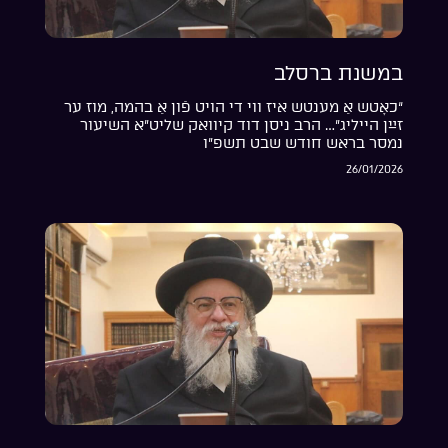
במשנת ברסלב
“כאָטש אַ מענטש איז ווי די הויט פֿון אַ בהמה, מוז ער
זײַן הייליג”… הרב ניסן דוד קיוואק שליט”א השיעור
נמסר בראש חודש שבט תשפ”ו
26/01/2026