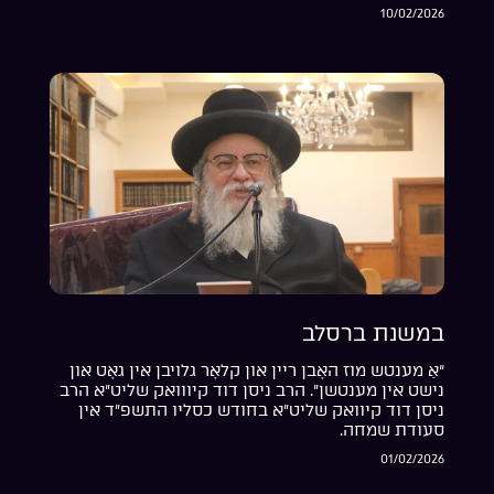
10/02/2026
במשנת ברסלב
“אַ מענטש מוז האָבן ריין און קלאָר גלויבן אין גאָט און
נישט אין מענטשן”. הרב ניסן דוד קיווואק שליט”א הרב
ניסן דוד קיוואק שליט”א בחודש כסליו התשפ”ד אין
סעודת שמחה.
01/02/2026