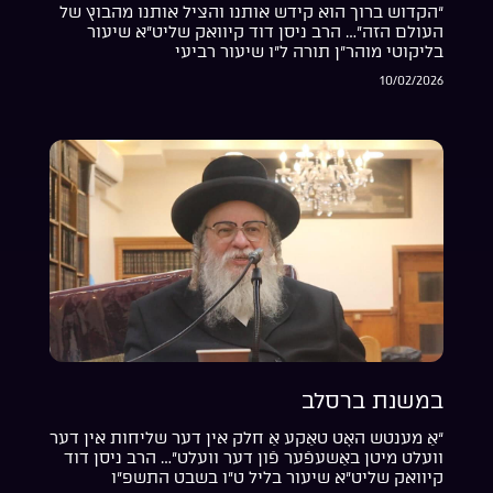
“הקדוש ברוך הוא קידש אותנו והציל אותנו מהבוץ של
העולם הזה”… הרב ניסן דוד קיוואק שליט”א שיעור
בליקוטי מוהר”ן תורה ל”ו שיעור רביעי
10/02/2026
במשנת ברסלב
“אַ מענטש האָט טאַקע אַ חלק אין דער שליחות אין דער
וועלט מיטן באַשעפֿער פֿון דער וועלט”… הרב ניסן דוד
קיוואק שליט”א שיעור בליל ט”ו בשבט התשפ”ו