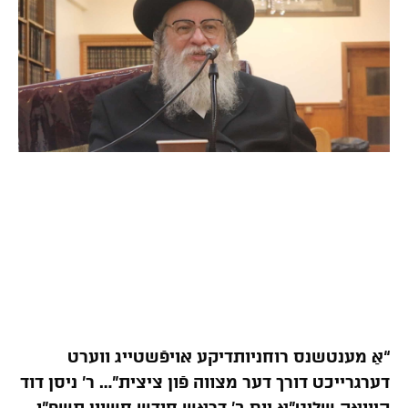
“אַ מענטשנס רוחניותדיקע אויפֿשטייג ווערט
דערגרייכט דורך דער מצווה פֿון ציצית”… ר’ ניסן דוד
קיוואק שליט”א יום ב’ דראש חודש חשוון תשפ”ו