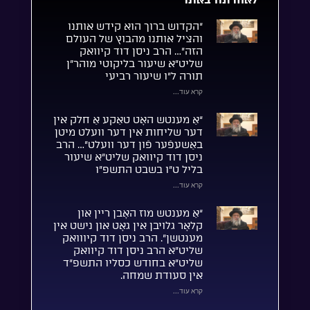
“הקדוש ברוך הוא קידש אותנו
והציל אותנו מהבוץ של העולם
הזה”… הרב ניסן דוד קיוואק
שליט”א שיעור בליקוטי מוהר”ן
תורה ל”ו שיעור רביעי
קרא עוד...
“אַ מענטש האָט טאַקע אַ חלק אין
דער שליחות אין דער וועלט מיטן
באַשעפֿער פֿון דער וועלט”… הרב
ניסן דוד קיוואק שליט”א שיעור
בליל ט”ו בשבט התשפ”ו
קרא עוד...
“אַ מענטש מוז האָבן ריין און
קלאָר גלויבן אין גאָט און נישט אין
מענטשן”. הרב ניסן דוד קיווואק
שליט”א הרב ניסן דוד קיוואק
שליט”א בחודש כסליו התשפ”ד
אין סעודת שמחה.
קרא עוד...