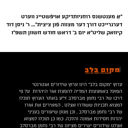
“אַ מענטשנס רוחניותדיקע אויפֿשטייג ווערט
דערגרייכט דורך דער מצווה פֿון ציצית”… ר’ ניסן דוד
קיוואק שליט”א יום ב’ דראש חודש חשוון תשפ”ו
ערוץ “מקום בלב” הינו ערוץ שידורים אנטרנטי
הפועל באמצעות המדיה להפצת אור היהדות על פי
דרכו של רבי נחמן מברסלב זי”ע באתר הערוץ תוכלו
למצוא תכניות ששודרו אצלנו , המאירים את אורו
של רבי נחמן מברסלב , וכן מגוון שיעורים בעניני
יהדות חסידות אמונה והלכה. כמו כן תוכלו למצוא
אצלנו שידורים ישירים מציונו של רבי נחמן מברסלב