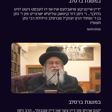
במשנת ברסלב
“דיין איינציקע פראבלעם איז אז דו לעבסט נישט לויט
גלויבן”… ר’ ניסן דוד קיוואק שליט”א יארצייט פון ר’ נתן
בן ר’ נפתלי הרץ זצוק”ל מברסלב הילולת רבי נתן
תשפ”ו
16/01/2026
במשנת ברסלב
“קום ארויס פון דיין צער און דיין עצבות”… הרב ניסן