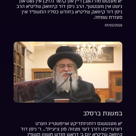
“אַ מענטש מוז האָבן ריין און קלאָר גלויבן אין גאָט און
נישט אין מענטשן”. הרב ניסן דוד קיווואק שליט”א הרב
ניסן דוד קיוואק שליט”א בחודש כסליו התשפ”ד אין
סעודת שמחה.
01/02/2026
במשנת ברסלב
“אַ מענטשנס רוחניותדיקע אויפֿשטייג ווערט
דערגרייכט דורך דער מצווה פֿון ציצית”… ר’ ניסן דוד
קיוואק שליט”א יום ב’ דראש חודש חשוון תשפ”ו