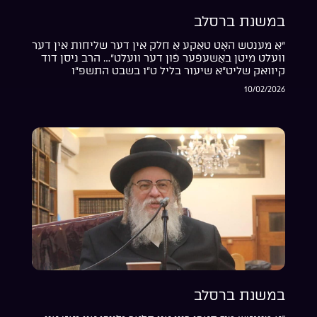
במשנת ברסלב
“אַ מענטש האָט טאַקע אַ חלק אין דער שליחות אין דער
וועלט מיטן באַשעפֿער פֿון דער וועלט”… הרב ניסן דוד
קיוואק שליט”א שיעור בליל ט”ו בשבט התשפ”ו
10/02/2026
במשנת ברסלב