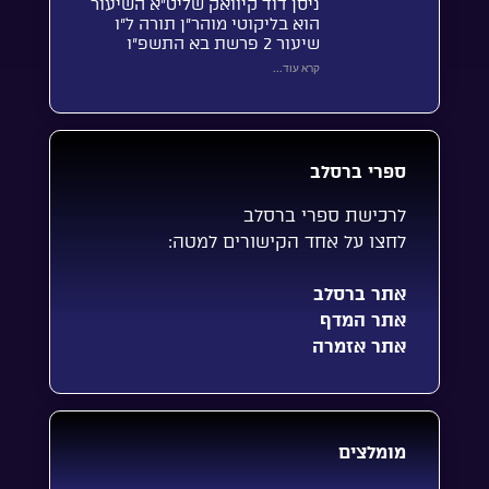
ניסן דוד קיוואק שליט”א השיעור
הוא בליקוטי מוהר”ן תורה ל”ו
שיעור 2 פרשת בא התשפ”ו
קרא עוד...
ספרי ברסלב
לרכישת ספרי ברסלב
לחצו על אחד הקישורים למטה:
אתר ברסלב
אתר המדף
אתר אזמרה
מומלצים