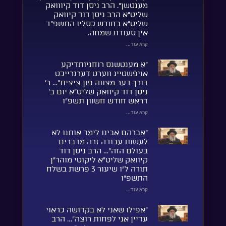
מענטשן”. הרב ניסן דוד קיווואק
שליט”א הרב ניסן דוד קיוואק
שליט”א בחודש כסליו התשפ”ד
אין סעודת שמחה.
קרא עוד...
“אַ מענטשנס רוחניותדיקע
אויפֿשטייג ווערט דערגרייכט
דורך דער מצווה פֿון ציצית”… ר’
ניסן דוד קיוואק שליט”א יום ב’
דראש חודש חשוון תשפ”ו
קרא עוד...
“אברהם אבינו לימד אותנו לא
לעשות עבודה זרה מדברים
בעולם הזה”… הרב ניסן דוד
קיוואק שליט”א ליקוטי מוהר”ן
תורה ל”ו שיעור 3 פרשת בשלח
התשפ”ו
קרא עוד...
“אפילו שאני לא בקדושה כראוי
עדיין אני לפחות רוצה”… הרב