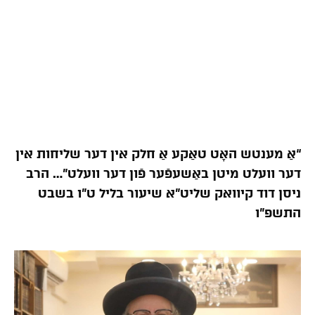
“אַ מענטש האָט טאַקע אַ חלק אין דער שליחות אין
דער וועלט מיטן באַשעפֿער פֿון דער וועלט”… הרב
ניסן דוד קיוואק שליט”א שיעור בליל ט”ו בשבט
התשפ”ו