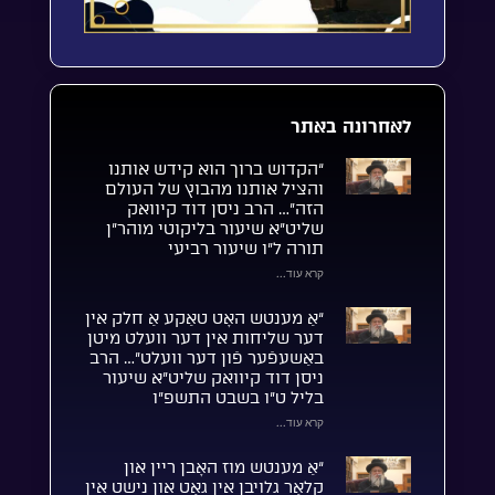
לאחרונה באתר
“הקדוש ברוך הוא קידש אותנו
והציל אותנו מהבוץ של העולם
הזה”… הרב ניסן דוד קיוואק
שליט”א שיעור בליקוטי מוהר”ן
תורה ל”ו שיעור רביעי
קרא עוד...
“אַ מענטש האָט טאַקע אַ חלק אין
דער שליחות אין דער וועלט מיטן
באַשעפֿער פֿון דער וועלט”… הרב
ניסן דוד קיוואק שליט”א שיעור
בליל ט”ו בשבט התשפ”ו
קרא עוד...
“אַ מענטש מוז האָבן ריין און
קלאָר גלויבן אין גאָט און נישט אין