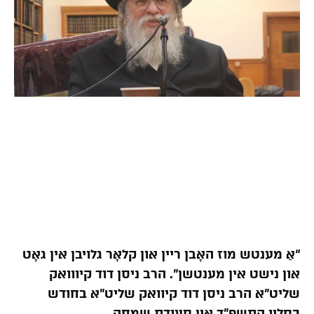
“אַ מענטש מוז האָבן ריין און קלאָר גלויבן אין גאָט
און נישט אין מענטשן”. הרב ניסן דוד קיווואק
שליט”א הרב ניסן דוד קיוואק שליט”א בחודש
כסליו התשפ”ד אין סעודת שמחה.