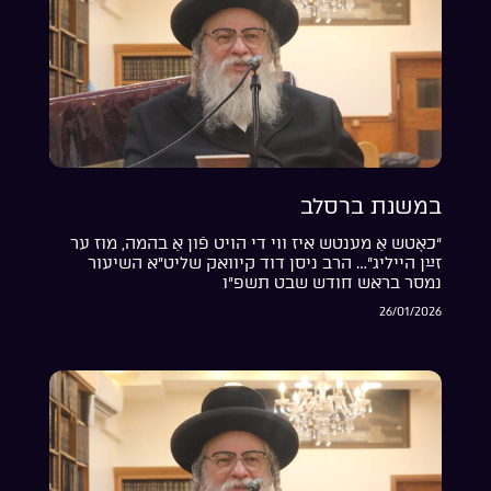
במשנת ברסלב
“כאָטש אַ מענטש איז ווי די הויט פֿון אַ בהמה, מוז ער
זײַן הייליג”… הרב ניסן דוד קיוואק שליט”א השיעור
נמסר בראש חודש שבט תשפ”ו
26/01/2026