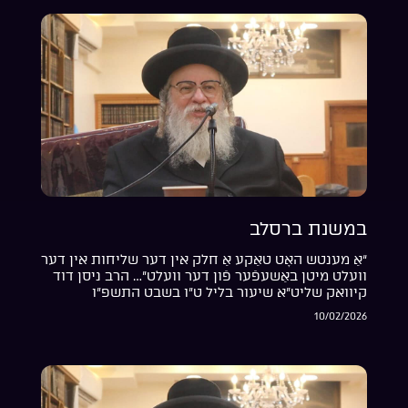
במשנת ברסלב
“אַ מענטש האָט טאַקע אַ חלק אין דער שליחות אין דער
וועלט מיטן באַשעפֿער פֿון דער וועלט”… הרב ניסן דוד
קיוואק שליט”א שיעור בליל ט”ו בשבט התשפ”ו
10/02/2026