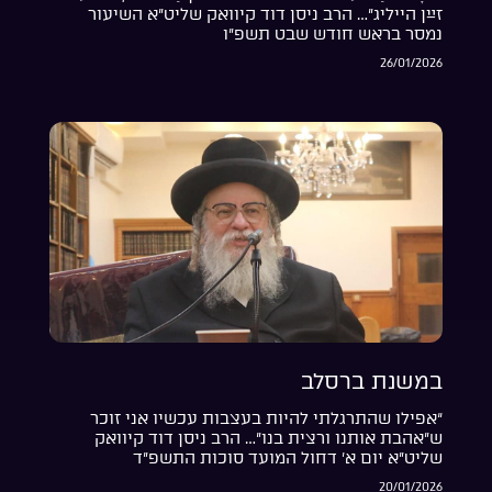
זײַן הייליג”… הרב ניסן דוד קיוואק שליט”א השיעור
נמסר בראש חודש שבט תשפ”ו
26/01/2026
במשנת ברסלב
“אפילו שהתרגלתי להיות בעצבות עכשיו אני זוכר
ש”אהבת אותנו ורצית בנו”… הרב ניסן דוד קיוואק
שליט”א יום א’ דחול המועד סוכות התשפ”ד
20/01/2026