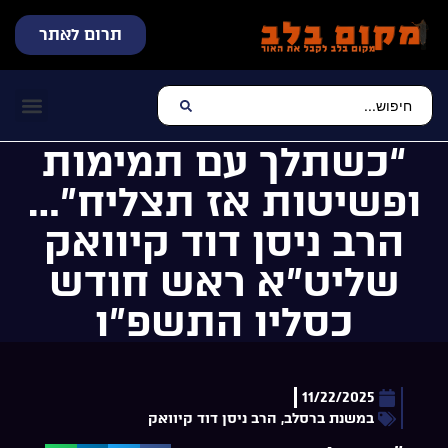
תרום לאתר
שידור חי
עכשיו מתנגן בלב
צרו קשר
דף הבית
מוזיקה יהוד
“כשתלך עם תמימות
ופשיטות אז תצליח”…
הרב ניסן דוד קיוואק
שליט”א ראש חודש
כסליו התשפ”ו
11/22/2025
במשנת ברסלב
,
הרב ניסן דוד קיוואק