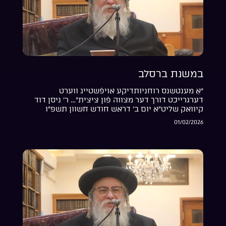
במשנת ברסלב
“אַ מענטשנס רוחניותדיקע אויפֿשטייג ווערט
דערגרייכט דורך דער מצווה פֿון ציצית”… ר’ ניסן דוד
קיוואק שליט”א יום ב’ דראש חודש חשוון תשפ”ו
01/02/2026