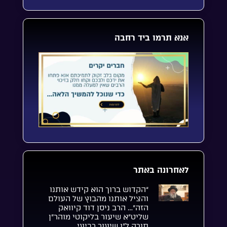
אנא תרמו ביד רחבה
לאחרונה באתר
“הקדוש ברוך הוא קידש אותנו
והציל אותנו מהבוץ של העולם
הזה”… הרב ניסן דוד קיוואק
שליט”א שיעור בליקוטי מוהר”ן
תורה ל”ו שיעור רביעי