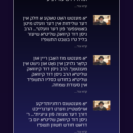
קרא עוד...
“אַ מענטש האָט טאַקע אַ חלק אין
דער שליחות אין דער וועלט מיטן
באַשעפֿער פֿון דער וועלט”… הרב
ניסן דוד קיוואק שליט”א שיעור
בליל ט”ו בשבט התשפ”ו
קרא עוד...
“אַ מענטש מוז האָבן ריין און
קלאָר גלויבן אין גאָט און נישט אין
מענטשן”. הרב ניסן דוד קיווואק
שליט”א הרב ניסן דוד קיוואק
שליט”א בחודש כסליו התשפ”ד
אין סעודת שמחה.
קרא עוד...
“אַ מענטשנס רוחניותדיקע
אויפֿשטייג ווערט דערגרייכט
דורך דער מצווה פֿון ציצית”… ר’
ניסן דוד קיוואק שליט”א יום ב’
דראש חודש חשוון תשפ”ו
קרא עוד...