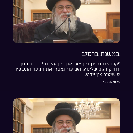
במשנת ברסלב
“קום ארויס פון דיין צער און דיין עצבות”… הרב ניסן
דוד קיוואק שליט”א השיעור נמסר זאת חנוכה התשפ”ו
א שיעור אין יידיש
15/01/2026