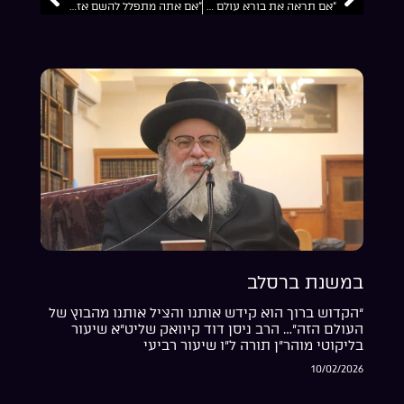
“אם תראה את בורא עולם בכל דבר שעובר עליך אז יהיה לך תמיד שמחה וששון”… הרב ניסן דוד קיוואק שליט”א
“אם אתה מתפלל להשם אז השם נותן לך”… הרב ניסן דוד קיוואק ראש חודש אלול התשפ”ו
במשנת ברסלב
“הקדוש ברוך הוא קידש אותנו והציל אותנו מהבוץ של
העולם הזה”… הרב ניסן דוד קיוואק שליט”א שיעור
בליקוטי מוהר”ן תורה ל”ו שיעור רביעי
10/02/2026