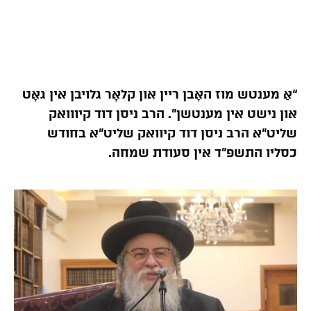
“אַ מענטש מוז האָבן ריין און קלאָר גלויבן אין גאָט
און נישט אין מענטשן”. הרב ניסן דוד קיווואק
שליט”א הרב ניסן דוד קיוואק שליט”א בחודש
כסליו התשפ”ד אין סעודת שמחה.