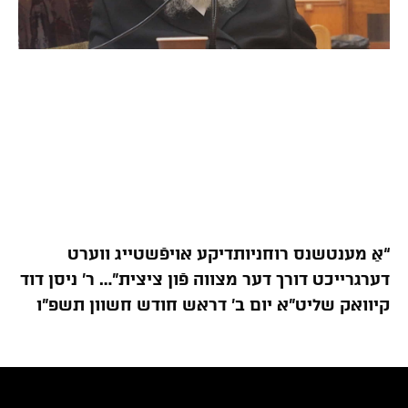
“אַ מענטשנס רוחניותדיקע אויפֿשטייג ווערט
דערגרייכט דורך דער מצווה פֿון ציצית”… ר’ ניסן דוד
קיוואק שליט”א יום ב’ דראש חודש חשוון תשפ”ו