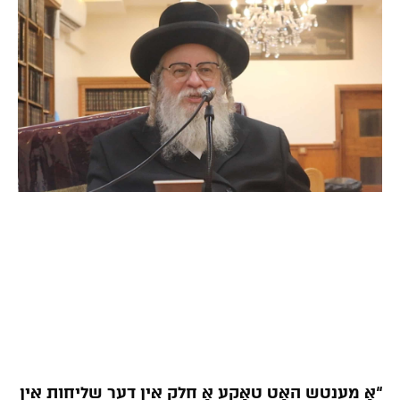
“אַ מענטש האָט טאַקע אַ חלק אין דער שליחות אין