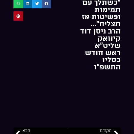
“כשתלך עם
תמימות
ופשיטות אז
תצליח”…
הרב ניסן דוד
קיוואק
שליט”א
ראש חודש
כסליו
התשפ”ו
הקודם
הבא