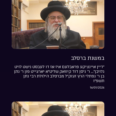
במשנת ברסלב
“דיין איינציקע פראבלעם איז אז דו לעבסט נישט לויט
גלויבן”… ר’ ניסן דוד קיוואק שליט”א יארצייט פון ר’ נתן
בן ר’ נפתלי הרץ זצוק”ל מברסלב הילולת רבי נתן
תשפ”ו
16/01/2026