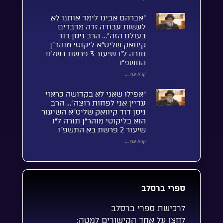
“אברהם אבינו לימד אותנו לא
לעשות עבודה זרה מדברים
בעולם הזה”… הרב ניסן דוד
קיוואק שליט”א ליקוטי מוהר”ן
תורה ל”ו שיעור 3 פרשת בשלח
התשפ”ו
קרא עוד...
“אפילו שאני לא בקדושה כראוי
עדיין אני לפחות רוצה”… הרב
ניסן דוד קיוואק שליט”א השיעור
הוא בליקוטי מוהר”ן תורה ל”ו
שיעור 2 פרשת בא התשפ”ו
קרא עוד...
ספרי ברסלב
לרכישת ספרי ברסלב
לחצו על אחד הקישורים למטה: