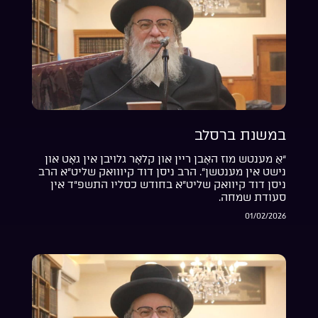
במשנת ברסלב
“אַ מענטש מוז האָבן ריין און קלאָר גלויבן אין גאָט און
נישט אין מענטשן”. הרב ניסן דוד קיווואק שליט”א הרב
ניסן דוד קיוואק שליט”א בחודש כסליו התשפ”ד אין
סעודת שמחה.
01/02/2026