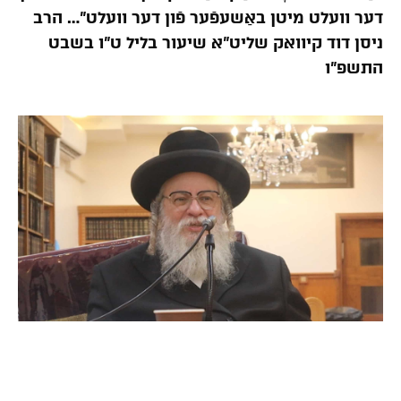
דער וועלט מיטן באַשעפֿער פֿון דער וועלט”… הרב
ניסן דוד קיוואק שליט”א שיעור בליל ט”ו בשבט
התשפ”ו