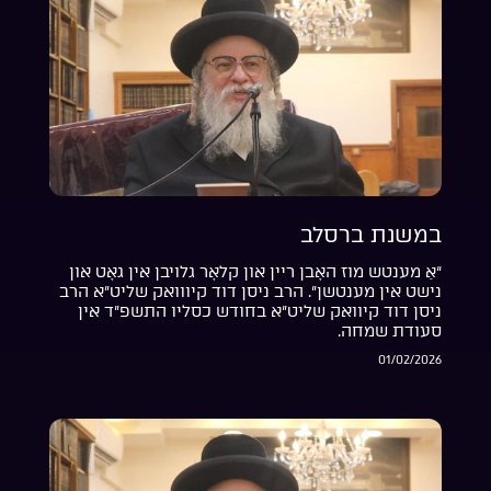
במשנת ברסלב
“אַ מענטש מוז האָבן ריין און קלאָר גלויבן אין גאָט און
נישט אין מענטשן”. הרב ניסן דוד קיווואק שליט”א הרב
ניסן דוד קיוואק שליט”א בחודש כסליו התשפ”ד אין
סעודת שמחה.
01/02/2026