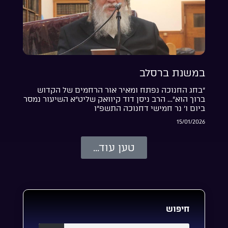
במשנת ברסלב
“בחג החנוכה נפתח ומאיר אור הרחמים של הקדוש
ברוך הוא”… הרב ניסן דוד קיוואק שליט”א השיעור נמסר
ביום ו’ נר חמישי דחנוכה התשפ”ו
15/01/2026
טען עוד...
חיפוש