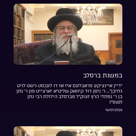
במשנת ברסלב
“דיין איינציקע פראבלעם איז אז דו לעבסט נישט לויט
גלויבן”… ר’ ניסן דוד קיוואק שליט”א יארצייט פון ר’ נתן
בן ר’ נפתלי הרץ זצוק”ל מברסלב הילולת רבי נתן
תשפ”ו
16/01/2026