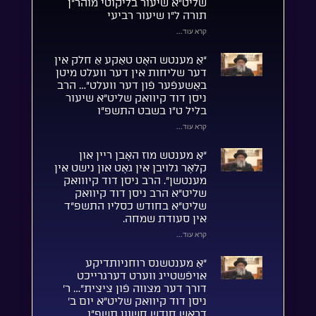
שליט”א שיעור בליקוטי מוהר”ן
תורה ל”ו שיעור רביעי
קרא עוד...
“אַ מענטש האָט טאַקע אַ חלק אין
דער שליחות אין דער וועלט מיטן
באַשעפֿער פֿון דער וועלט”… הרב
ניסן דוד קיוואק שליט”א שיעור
בליל ט”ו בשבט התשפ”ו
קרא עוד...
“אַ מענטש מוז האָבן ריין און
קלאָר גלויבן אין גאָט און נישט אין
מענטשן”. הרב ניסן דוד קיווואק
שליט”א הרב ניסן דוד קיוואק
שליט”א בחודש כסליו התשפ”ד
אין סעודת שמחה.
קרא עוד...
“אַ מענטשנס רוחניותדיקע
אויפֿשטייג ווערט דערגרייכט
דורך דער מצווה פֿון ציצית”… ר’
ניסן דוד קיוואק שליט”א יום ב’
דראש חודש חשוון תשפ”ו