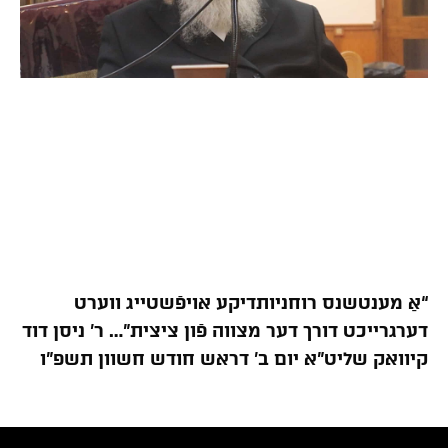
“אַ מענטשנס רוחניותדיקע אויפֿשטייג ווערט
דערגרייכט דורך דער מצווה פֿון ציצית”… ר’ ניסן דוד
קיוואק שליט”א יום ב’ דראש חודש חשוון תשפ”ו