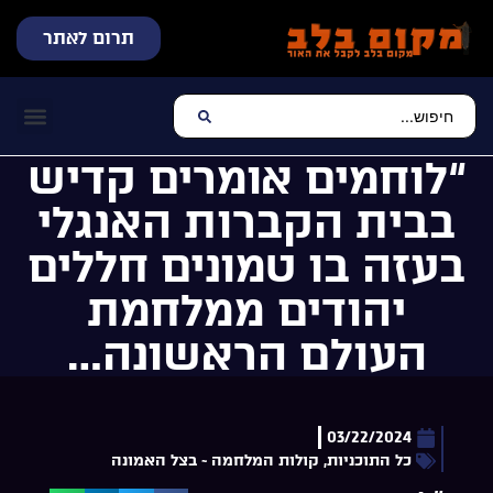
תרום לאתר
שידור חי
עכשיו מתנגן בלב
צרו קשר
דף הבית
מוזיקה יהוד
“לוחמים אומרים קדיש
בבית הקברות האנגלי
בעזה בו טמונים חללים
יהודים ממלחמת
העולם הראשונה…
03/22/2024
כל התוכניות
,
קולות המלחמה ~ בצל האמונה