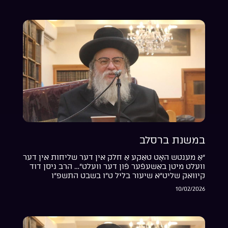
במשנת ברסלב
“אַ מענטש האָט טאַקע אַ חלק אין דער שליחות אין דער
וועלט מיטן באַשעפֿער פֿון דער וועלט”… הרב ניסן דוד
קיוואק שליט”א שיעור בליל ט”ו בשבט התשפ”ו
10/02/2026