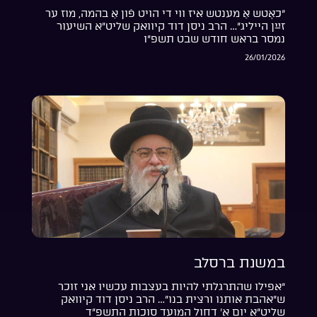
“כאָטש אַ מענטש איז ווי די הויט פֿון אַ בהמה, מוז ער
זײַן הייליג”… הרב ניסן דוד קיוואק שליט”א השיעור
נמסר בראש חודש שבט תשפ”ו
26/01/2026
במשנת ברסלב
“אפילו שהתרגלתי להיות בעצבות עכשיו אני זוכר
ש”אהבת אותנו ורצית בנו”… הרב ניסן דוד קיוואק
שליט”א יום א’ דחול המועד סוכות התשפ”ד