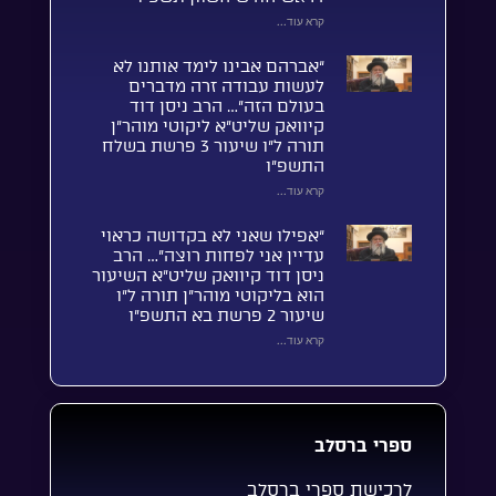
קרא עוד...
“אברהם אבינו לימד אותנו לא
לעשות עבודה זרה מדברים
בעולם הזה”… הרב ניסן דוד
קיוואק שליט”א ליקוטי מוהר”ן
תורה ל”ו שיעור 3 פרשת בשלח
התשפ”ו
קרא עוד...
“אפילו שאני לא בקדושה כראוי
עדיין אני לפחות רוצה”… הרב
ניסן דוד קיוואק שליט”א השיעור
הוא בליקוטי מוהר”ן תורה ל”ו
שיעור 2 פרשת בא התשפ”ו
קרא עוד...
ספרי ברסלב
לרכישת ספרי ברסלב