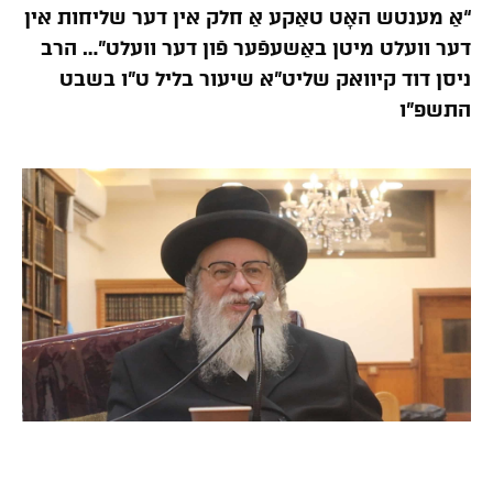
“אַ מענטש האָט טאַקע אַ חלק אין דער שליחות אין
דער וועלט מיטן באַשעפֿער פֿון דער וועלט”… הרב
ניסן דוד קיוואק שליט”א שיעור בליל ט”ו בשבט
התשפ”ו