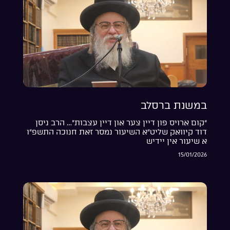
במשנת ברסלב
“קום ארויס פון דיין צער און דיין עצבות”… הרב ניסן
דוד קיוואק שליט”א השיעור נמסר זאת חנוכה התשפ”ו
א שיעור אין יידיש
15/01/2026