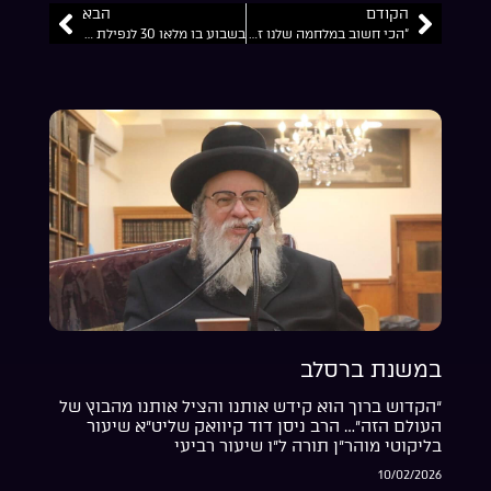
הקודם
הבא
“הכי חשוב במלחמה שלנו זה להאמין ולדעת שיש לנו תקוה בכל מצב וש..הנר שלך עדיין בוער”…
בשבוע בו מלאו 30 לנפילת חבירנו, פוצצנו את המקום שבו נפלו עומרי בן שחר וליאב עטיה ויונתן דיטש ז”ל
במשנת ברסלב
“הקדוש ברוך הוא קידש אותנו והציל אותנו מהבוץ של
העולם הזה”… הרב ניסן דוד קיוואק שליט”א שיעור
בליקוטי מוהר”ן תורה ל”ו שיעור רביעי
10/02/2026