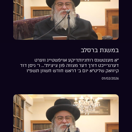
במשנת ברסלב
“אַ מענטשנס רוחניותדיקע אויפֿשטייג ווערט
דערגרייכט דורך דער מצווה פֿון ציצית”… ר’ ניסן דוד
קיוואק שליט”א יום ב’ דראש חודש חשוון תשפ”ו
01/02/2026