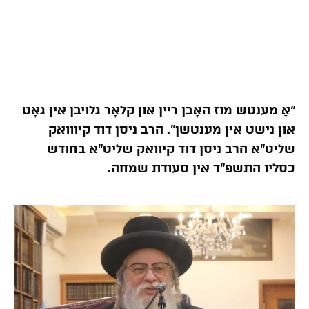
“אַ מענטש מוז האָבן ריין און קלאָר גלויבן אין גאָט
און נישט אין מענטשן”. הרב ניסן דוד קיווואק
שליט”א הרב ניסן דוד קיוואק שליט”א בחודש
כסליו התשפ”ד אין סעודת שמחה.