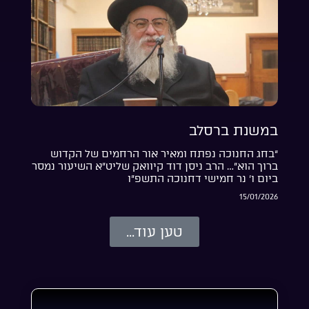
במשנת ברסלב
“בחג החנוכה נפתח ומאיר אור הרחמים של הקדוש
ברוך הוא”… הרב ניסן דוד קיוואק שליט”א השיעור נמסר
ביום ו’ נר חמישי דחנוכה התשפ”ו
15/01/2026
טען עוד...