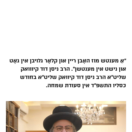
“אַ מענטש מוז האָבן ריין און קלאָר גלויבן אין גאָט
און נישט אין מענטשן”. הרב ניסן דוד קיווואק
שליט”א הרב ניסן דוד קיוואק שליט”א בחודש
כסליו התשפ”ד אין סעודת שמחה.