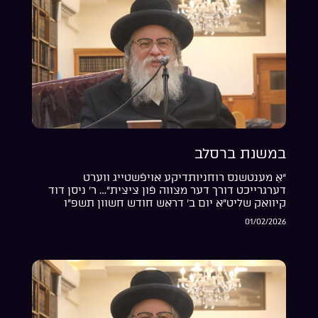
במשנת ברסלב
“אַ מענטשנס רוחניותדיקע אויפֿשטייג ווערט
דערגרייכט דורך דער מצווה פֿון ציצית”… ר’ ניסן דוד
קיוואק שליט”א יום ב’ דראש חודש חשוון תשפ”ו
01/02/2026