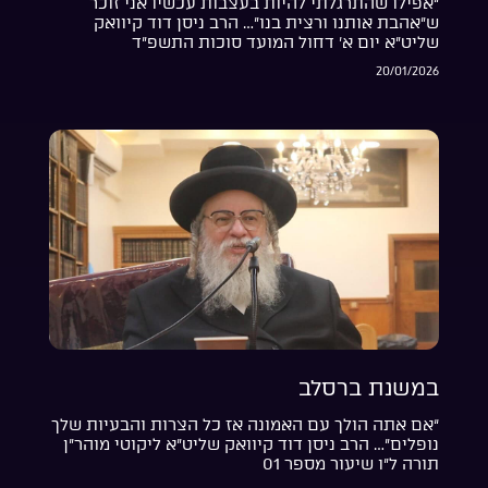
“אפילו שהתרגלתי להיות בעצבות עכשיו אני זוכר
ש”אהבת אותנו ורצית בנו”… הרב ניסן דוד קיוואק
שליט”א יום א’ דחול המועד סוכות התשפ”ד
20/01/2026
במשנת ברסלב
“אם אתה הולך עם האמונה אז כל הצרות והבעיות שלך
נופלים”… הרב ניסן דוד קיוואק שליט”א ליקוטי מוהר”ן
תורה ל”ו שיעור מספר 01