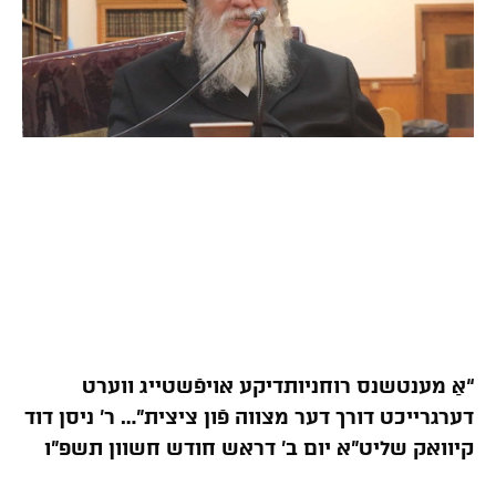
“אַ מענטשנס רוחניותדיקע אויפֿשטייג ווערט
דערגרייכט דורך דער מצווה פֿון ציצית”… ר’ ניסן דוד
קיוואק שליט”א יום ב’ דראש חודש חשוון תשפ”ו