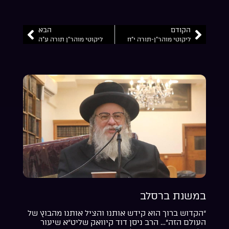
הקודם
הבא
ליקוטי מוהר”ן~תורה י”ח
ליקוטי מוהר”ן תורה ע”ה
במשנת ברסלב
“הקדוש ברוך הוא קידש אותנו והציל אותנו מהבוץ של
העולם הזה”… הרב ניסן דוד קיוואק שליט”א שיעור