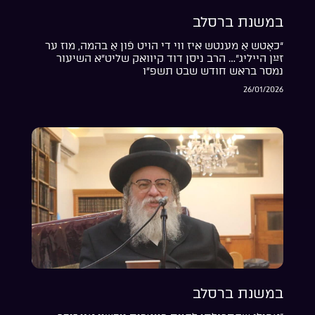
במשנת ברסלב
“כאָטש אַ מענטש איז ווי די הויט פֿון אַ בהמה, מוז ער
זײַן הייליג”… הרב ניסן דוד קיוואק שליט”א השיעור
נמסר בראש חודש שבט תשפ”ו
26/01/2026
במשנת ברסלב