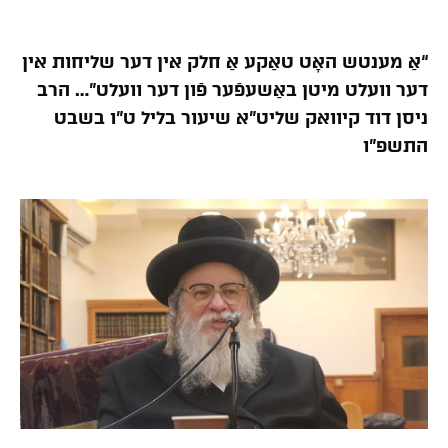
“אַ מענטש האָט טאַקע אַ חלק אין דער שליחות אין
דער וועלט מיטן באַשעפֿער פֿון דער וועלט”… הרב
ניסן דוד קיוואק שליט”א שיעור בליל ט”ו בשבט
התשפ”ו