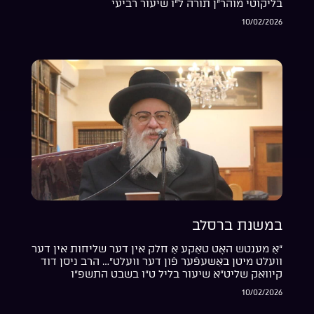
בליקוטי מוהר”ן תורה ל”ו שיעור רביעי
10/02/2026
במשנת ברסלב
“אַ מענטש האָט טאַקע אַ חלק אין דער שליחות אין דער
וועלט מיטן באַשעפֿער פֿון דער וועלט”… הרב ניסן דוד
קיוואק שליט”א שיעור בליל ט”ו בשבט התשפ”ו
10/02/2026