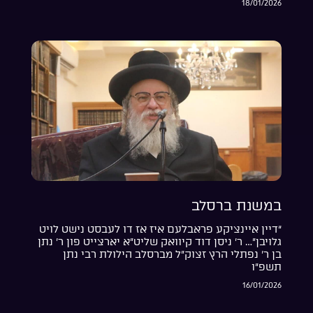
18/01/2026
במשנת ברסלב
“דיין איינציקע פראבלעם איז אז דו לעבסט נישט לויט
גלויבן”… ר’ ניסן דוד קיוואק שליט”א יארצייט פון ר’ נתן
בן ר’ נפתלי הרץ זצוק”ל מברסלב הילולת רבי נתן
תשפ”ו
16/01/2026