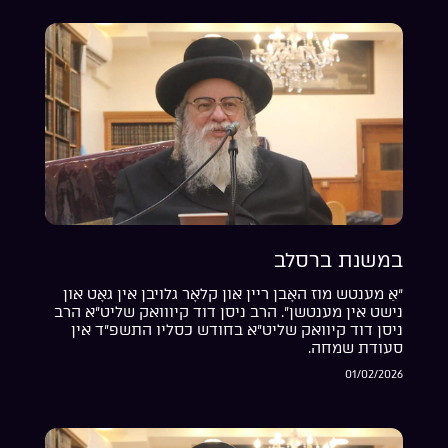
במשנת ברסלב
“אַ מענטש מוז האָבן ריין און קלאָר גלויבן אין גאָט און
נישט אין מענטשן”. הרב ניסן דוד קיווואק שליט”א הרב
ניסן דוד קיוואק שליט”א בחודש כסליו התשפ”ד אין
סעודת שמחה.
01/02/2026