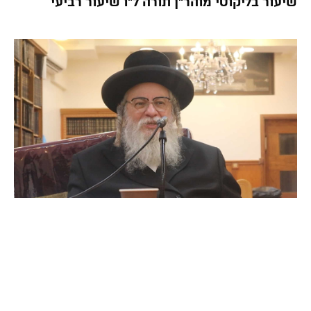
שיעור בליקוטי מוהר”ן תורה ל”ו שיעור רביעי