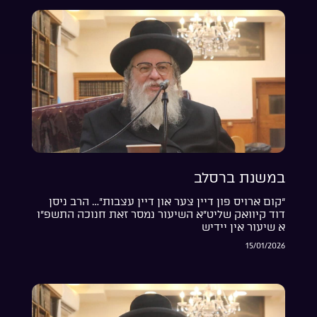
במשנת ברסלב
“קום ארויס פון דיין צער און דיין עצבות”… הרב ניסן
דוד קיוואק שליט”א השיעור נמסר זאת חנוכה התשפ”ו
א שיעור אין יידיש
15/01/2026