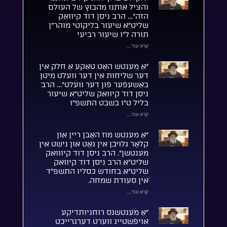
והציל אותנו מהבוץ של העולם
הזה”… הרב ניסן דוד קיוואק
שליט”א שיעור בליקוטי מוהר”ן
תורה ל”ו שיעור רביעי
קרא עוד...
“אַ מענטש האָט טאַקע אַ חלק אין
דער שליחות אין דער וועלט מיטן
באַשעפֿער פֿון דער וועלט”… הרב
ניסן דוד קיוואק שליט”א שיעור
בליל ט”ו בשבט התשפ”ו
קרא עוד...
“אַ מענטש מוז האָבן ריין און
קלאָר גלויבן אין גאָט און נישט אין
מענטשן”. הרב ניסן דוד קיווואק
שליט”א הרב ניסן דוד קיוואק
שליט”א בחודש כסליו התשפ”ד
אין סעודת שמחה.
קרא עוד...
“אַ מענטשנס רוחניותדיקע
אויפֿשטייג ווערט דערגרייכט