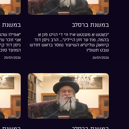
במשנת ברסלב
במשנת ב
“כאָטש אַ מענטש איז ווי די הויט פֿון אַ
“אפילו שהת
בהמה, מוז ער זײַן הייליג”… הרב ניסן דוד
אני זוכר ש
קיוואק שליט”א השיעור נמסר בראש חודש
ניסן דוד קי
שבט תשפ”ו
המועד סוכ
20/01/2026
26/01/2026
במשנת ברסלב
במשנת ב