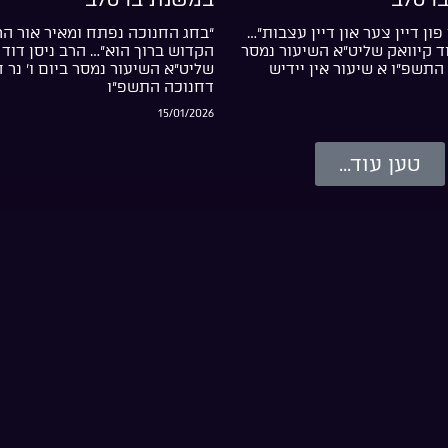
פון דיין צער און דיין עצבות”…
“בחג החנוכה נפתח ומאיר אור ה
וד קיוואק שליט”א השיעור נמסר
הקדוש ברוך הוא”… הרב ניסן דוד 
התשפ”ו א שיעור אין יידיש
שליט”א השיעור נמסר ביום ו’ נר 
דחנוכה התשפ”ו
15/01/2026
טען עוד...