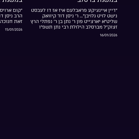
“דיין איינציקע פראבלעם איז אז דו לעבסט
“קום ארויס 
נישט לויט גלויבן”… ר’ ניסן דוד קיוואק
הרב ניסן ד
שליט”א יארצייט פון ר’ נתן בן ר’ נפתלי הרץ
זאת חנוכה 
זצוק”ל מברסלב הילולת רבי נתן תשפ”ו
15/01/2026
16/01/2026