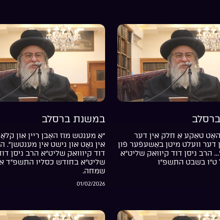
רסלב
במשנת ברסלב
אָט טאַקע אַ חלק אין דער
“אַ מענטש מוז האָבן ריין און קלאָר
דער וועלט מיטן באַשעפֿער פֿון
אין גאָט און נישט אין מענטשן”. ה
… הרב ניסן דוד קיוואק שליט”א
דוד קיווואק שליט”א הרב ניסן דוד
 ט”ו בשבט התשפ”ו
שליט”א בחודש כסליו התשפ”ד אי
שמחה.
01/02/2026