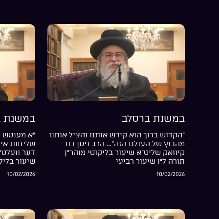
במשנת ברסלב
במשנת ב
“הקדוש ברוך הוא קידש אותנו והציל אותנו
“אַ מענטש ה
מהבוץ של העולם הזה”… הרב ניסן דוד
שליחות אין 
קיוואק שליט”א שיעור בליקוטי מוהר”ן
דער וועלט”
תורה ל”ו שיעור רביעי
שיעור בליל
10/02/2026
10/02/2026