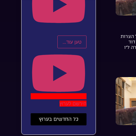
 הצרות
טען עוד...
דוד
ה ל”ו
הירשם לערוץ
כל החדשים בערוץ