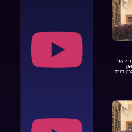
יין אני
אק
ר”ן תורה