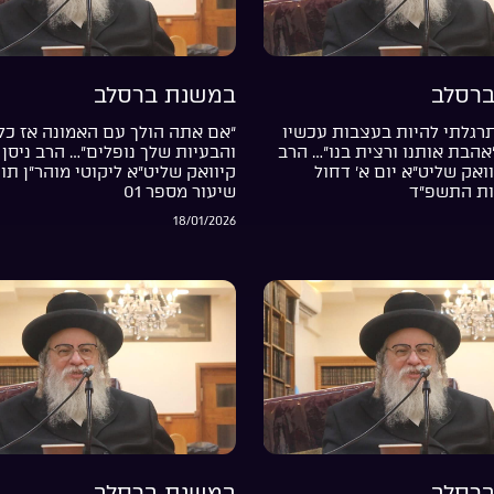
רסלב
במשנת ברסלב
רגלתי להיות בעצבות עכשיו
“אם אתה הולך עם האמונה אז כל
”אהבת אותנו ורצית בנו”… הרב
והבעיות שלך נופלים”… הרב ניסן 
וואק שליט”א יום א’ דחול
קיוואק שליט”א ליקוטי מוהר”ן תור
ות התשפ”ד
שיעור מספר 01
18/01/2026
רסלב
במשנת ברסלב