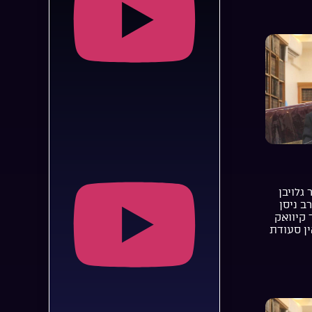
 גלויבן
רב ניסן
 קיוואק
ן סעודת