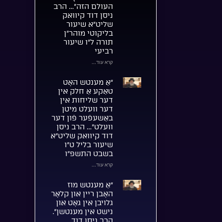
העולם הזה”… הרב
ניסן דוד קיוואק
שליט”א שיעור
בליקוטי מוהר”ן
תורה ל”ו שיעור
רביעי
קרא עוד...
“אַ מענטש האָט
טאַקע אַ חלק אין
דער שליחות אין
דער וועלט מיטן
באַשעפֿער פֿון דער
וועלט”… הרב ניסן
דוד קיוואק שליט”א
שיעור בליל ט”ו
בשבט התשפ”ו
קרא עוד...
“אַ מענטש מוז
האָבן ריין און קלאָר
גלויבן אין גאָט און
נישט אין מענטשן”.
הרב ניסן דוד