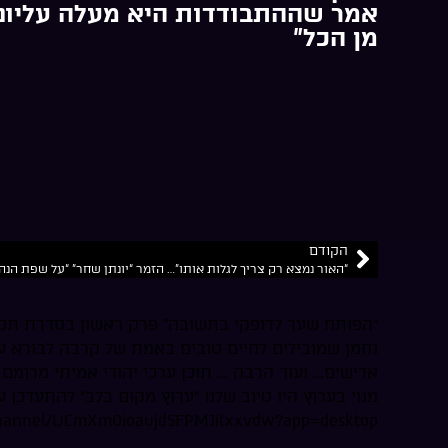
אמר שההתבודדות היא מעלה עליונ
מן הכל”
הקודם
“הפותח שער לדופקי בתשובה” פרק ראשון בסדרת תכנ
נחמן שמובילים לחיים טובים באמת של קרבה לבורא ע
מנוי בערוץ היו טיוב שלנו “ערוץ מקום בלב” להתעדכן
/www.youtube.com/channel/UCmXm0ioaujd5FPMJitxxvdw?app=desktop