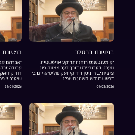
במשנת ברסלב
במשנת ב
“אַ מענטשנס רוחניותדיקע אויפֿשטייג
“אברהם אבי
ווערט דערגרייכט דורך דער מצווה פֿון
עבודה זרה 
ציצית”… ר’ ניסן דוד קיוואק שליט”א יום ב’
דוד קיוואק 
דראש חודש חשוון תשפ”ו
שיעור 3 פרשת בשלח התשפ”ו
31/01/2026
01/02/2026