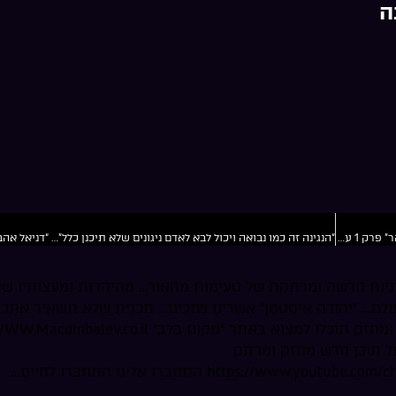
ה
“האור נמצא רק צריך לגלות אותו”… הזמר “יונתן שחר” “על שפת הנהר” פרק 1 ערוץ מקום בלב”
יות חדשה ומרתקת של טעימות מהאור… מהיהדות ומעצותיו של
ולם… “יהודה איסטמן” אשרינו שזכינו… תכנית שלא תשאיר אתכ
 על תוכן חדש מחזק ומרתק
https:/ התחברו אלינו התחברו לחיים…