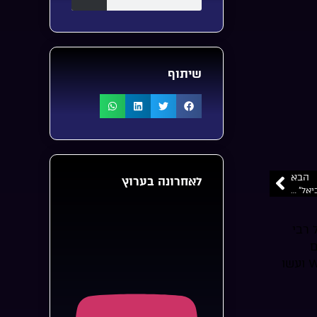
שיתוף
הבא
לאחרונה בערוץ
“הנגינה זה כמו נבואה ויכול לבא לאדם ניגונים שלא תיכנן כלל”… “דניאל אהביאל” זמרו להשם בכינור פרק1
 רבי
ם
אדישים… ועוד הרבה … תוכן ערכי יהודי אמיתי מרומם ומחזק תוכלו למצוא באתר “מקום בלב” WWW.Macombalev.co.il ועשו