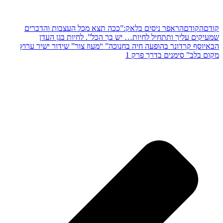
קודם
הקודם
הראפר ניסים בלאק:”ככה תצא מכל העצבות והדברים
שמעיקים עליך ותתחיל לחיות… יש בך הכל”. לחיות בגן העדן
הבא
יוסף קרדונר בהופעה חיה בחנוכה” “מעוז צור” שידור ישיר ערוץ
מקום בלב” סימנים בדרך פרק 1