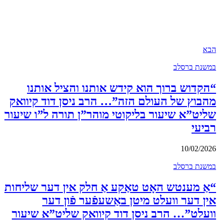
הבא
במשנת ברסלב
“הקדוש ברוך הוא קידש אותנו והציל אותנו
מהבוץ של העולם הזה”… הרב ניסן דוד קיוואק
שליט”א שיעור בליקוטי מוהר”ן תורה ל”ו שיעור
רביעי
10/02/2026
במשנת ברסלב
“אַ מענטש האָט טאַקע אַ חלק אין דער שליחות
אין דער וועלט מיטן באַשעפֿער פֿון דער
וועלט”… הרב ניסן דוד קיוואק שליט”א שיעור