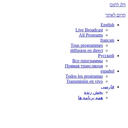
דלג לתוכן
תרום לאתר
English
Live Broadcast
All Programs
français
Tous programmes
diffusion en direct
Русский
Все программы
Прямая трансляция
español
Todos los programas
Transmisión en vivo
فارسی
پخش زنده
همه برنامه ها