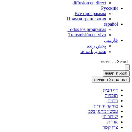
diffusion en direct
Русский
Все программы
Прямая трансляция
español
Todos los programas
Transmisión en vivo
فارسی
پخش زنده
همه برنامه ها
Search ...
תוצאות חיפוש
ראה את כל התוצאות
דף הבית
תוכניות
רבנים
מוזיקה יהודית
עכשיו מתנגן בלב
שידור חי
אודות
צרו קשר