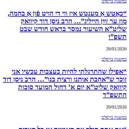
במשנת ברסלב
“כאָטש אַ מענטש איז ווי די הויט פֿון אַ בהמה,
מוז ער זײַן הייליג”… הרב ניסן דוד קיוואק
שליט”א השיעור נמסר בראש חודש שבט
תשפ”ו
26/01/2026
במשנת ברסלב
“אפילו שהתרגלתי להיות בעצבות עכשיו אני
זוכר ש”אהבת אותנו ורצית בנו”… הרב ניסן דוד
קיוואק שליט”א יום א’ דחול המועד סוכות
התשפ”ד
20/01/2026
במשנת ברסלב