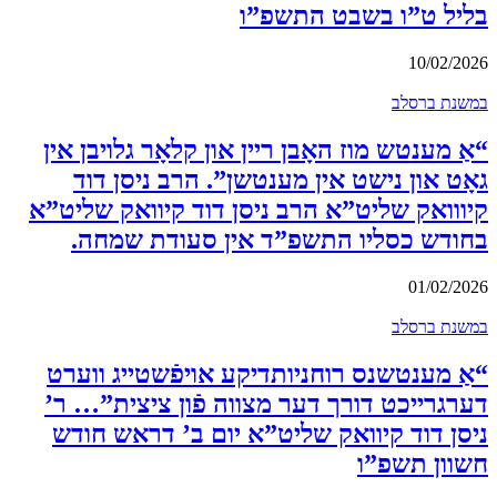
בליל ט”ו בשבט התשפ”ו
10/02/2026
במשנת ברסלב
“אַ מענטש מוז האָבן ריין און קלאָר גלויבן אין
גאָט און נישט אין מענטשן”. הרב ניסן דוד
קיווואק שליט”א הרב ניסן דוד קיוואק שליט”א
בחודש כסליו התשפ”ד אין סעודת שמחה.
01/02/2026
במשנת ברסלב
“אַ מענטשנס רוחניותדיקע אויפֿשטייג ווערט
דערגרייכט דורך דער מצווה פֿון ציצית”… ר’
ניסן דוד קיוואק שליט”א יום ב’ דראש חודש
חשוון תשפ”ו