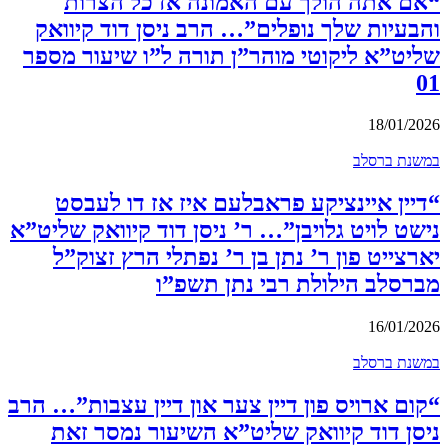
“אם אתה הולך עם האמונה אז כל הצרות
והבעיות שלך נופלים”… הרב ניסן דוד קיוואק
שליט”א ליקוטי מוהר”ן תורה ל”ו שיעור מספר
01
18/01/2026
במשנת ברסלב
“דיין איינציקע פראבלעם איז אז דו לעבסט
נישט לויט גלויבן”… ר’ ניסן דוד קיוואק שליט”א
יארצייט פון ר’ נתן בן ר’ נפתלי הרץ זצוק”ל
מברסלב הילולת רבי נתן תשפ”ו
16/01/2026
במשנת ברסלב
“קום ארויס פון דיין צער און דיין עצבות”… הרב
ניסן דוד קיוואק שליט”א השיעור נמסר זאת