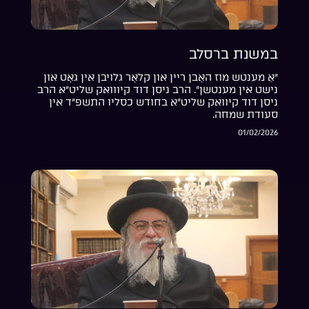
במשנת ברסלב
“אַ מענטש מוז האָבן ריין און קלאָר גלויבן אין גאָט און
נישט אין מענטשן”. הרב ניסן דוד קיווואק שליט”א הרב
ניסן דוד קיוואק שליט”א בחודש כסליו התשפ”ד אין
סעודת שמחה.
01/02/2026