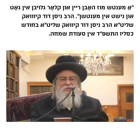
“אַ מענטש מוז האָבן ריין און קלאָר גלויבן אין גאָט
און נישט אין מענטשן”. הרב ניסן דוד קיווואק
שליט”א הרב ניסן דוד קיוואק שליט”א בחודש
כסליו התשפ”ד אין סעודת שמחה.