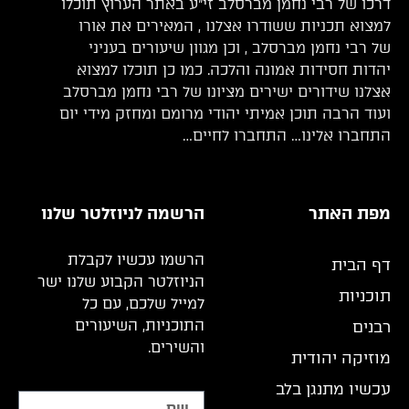
דרכו של רבי נחמן מברסלב זי”ע באתר הערוץ תוכלו
למצוא תכניות ששודרו אצלנו , המאירים את אורו
של רבי נחמן מברסלב , וכן מגוון שיעורים בעניני
יהדות חסידות אמונה והלכה. כמו כן תוכלו למצוא
אצלנו שידורים ישירים מציונו של רבי נחמן מברסלב
ועוד הרבה תוכן אמיתי יהודי מרומם ומחזק מידי יום
התחברו אלינו… התחברו לחיים…
מפת האתר
הרשמה לניוזלטר שלנו
הרשמו עכשיו לקבלת
דף הבית
הניוזלטר הקבוע שלנו ישר
תוכניות
למייל שלכם, עם כל
התוכניות, השיעורים
רבנים
והשירים.
מוזיקה יהודית
עכשיו מתנגן בלב