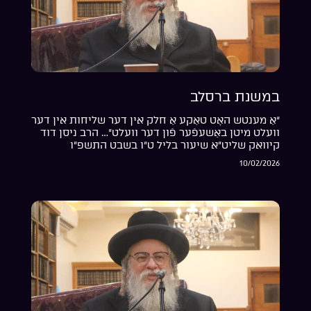
במשנת ברסלב
“אַ מענטש האָט טאַקע אַ חלק אין דער שליחות אין דער
וועלט מיטן באַשעפֿער פֿון דער וועלט”… הרב ניסן דוד
קיוואק שליט”א שיעור בליל ט”ו בשבט התשפ”ו
10/02/2026