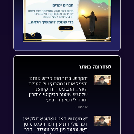
לאחרונה באתר
“הקדוש ברוך הוא קידש אותנו
והציל אותנו מהבוץ של העולם
הזה”… הרב ניסן דוד קיוואק
שליט”א שיעור בליקוטי מוהר”ן
תורה ל”ו שיעור רביעי
קרא עוד...
“אַ מענטש האָט טאַקע אַ חלק אין
דער שליחות אין דער וועלט מיטן
באַשעפֿער פֿון דער וועלט”… הרב