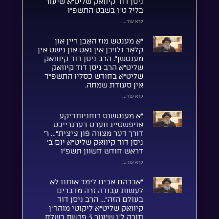
ניסן דוד קיוואק שליט”א שיעור
בליל ט”ו בשבט התשפ”ו
קרא עוד...
“אַ מענטש מוז האָבן ריין און
קלאָר גלויבן אין גאָט און נישט אין
מענטשן”. הרב ניסן דוד קיווואק
שליט”א הרב ניסן דוד קיוואק
שליט”א בחודש כסליו התשפ”ד
אין סעודת שמחה.
קרא עוד...
“אַ מענטשנס רוחניותדיקע
אויפֿשטייג ווערט דערגרייכט
דורך דער מצווה פֿון ציצית”… ר’
ניסן דוד קיוואק שליט”א יום ב’
דראש חודש חשוון תשפ”ו
קרא עוד...
“אברהם אבינו לימד אותנו לא
לעשות עבודה זרה מדברים
בעולם הזה”… הרב ניסן דוד
קיוואק שליט”א ליקוטי מוהר”ן
תורה ל”ו שיעור 3 פרשת בשלח