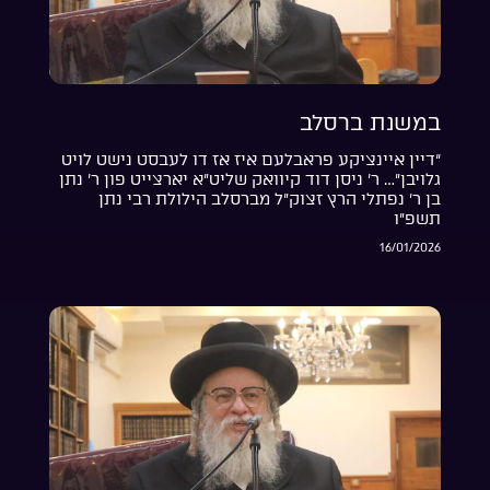
במשנת ברסלב
“דיין איינציקע פראבלעם איז אז דו לעבסט נישט לויט
גלויבן”… ר’ ניסן דוד קיוואק שליט”א יארצייט פון ר’ נתן
בן ר’ נפתלי הרץ זצוק”ל מברסלב הילולת רבי נתן
תשפ”ו
16/01/2026