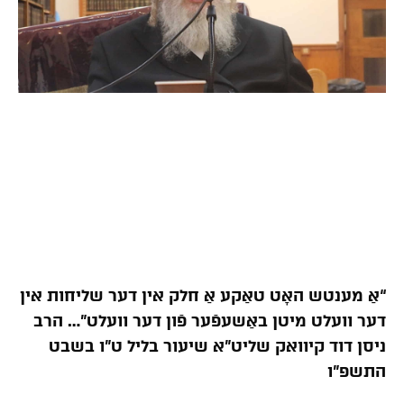
“אַ מענטש האָט טאַקע אַ חלק אין דער שליחות אין
דער וועלט מיטן באַשעפֿער פֿון דער וועלט”… הרב
ניסן דוד קיוואק שליט”א שיעור בליל ט”ו בשבט
התשפ”ו