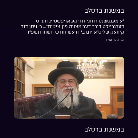
במשנת ברסלב
“אַ מענטשנס רוחניותדיקע אויפֿשטייג ווערט
דערגרייכט דורך דער מצווה פֿון ציצית”… ר’ ניסן דוד
קיוואק שליט”א יום ב’ דראש חודש חשוון תשפ”ו
01/02/2026
במשנת ברסלב