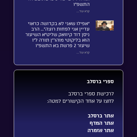
התשפ”ו
קרא עוד...
“אפילו שאני לא בקדושה כראוי
עדיין אני לפחות רוצה”… הרב
ניסן דוד קיוואק שליט”א השיעור
הוא בליקוטי מוהר”ן תורה ל”ו
שיעור 2 פרשת בא התשפ”ו
קרא עוד...
ספרי ברסלב
לרכישת ספרי ברסלב
לחצו על אחד הקישורים למטה:
אתר ברסלב
אתר המדף
אתר אזמרה