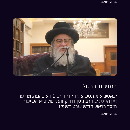
26/01/2026
במשנת ברסלב
“כאָטש אַ מענטש איז ווי די הויט פֿון אַ בהמה, מוז ער
זײַן הייליג”… הרב ניסן דוד קיוואק שליט”א השיעור
נמסר בראש חודש שבט תשפ”ו
26/01/2026