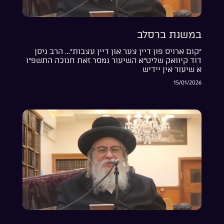
במשנת ברסלב
“קום ארויס פון דיין צער און דיין עצבות”… הרב ניסן
דוד קיוואק שליט”א השיעור נמסר זאת חנוכה התשפ”ו
א שיעור אין יידיש
15/01/2026