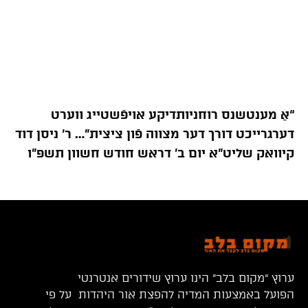
“אַ מענטשנס רוחניותדיקע אויפֿשטייג ווערט
דערגרייכט דורך דער מצווה פֿון ציצית”… ר’ ניסן דוד
קיוואק שליט”א יום ב’ דראש חודש חשוון תשפ”ו
ערוץ “מקום בלב” הינו ערוץ שידורים אנטרנטי
הפועל באמצעות המדיה להפצת אור היהדות על פי