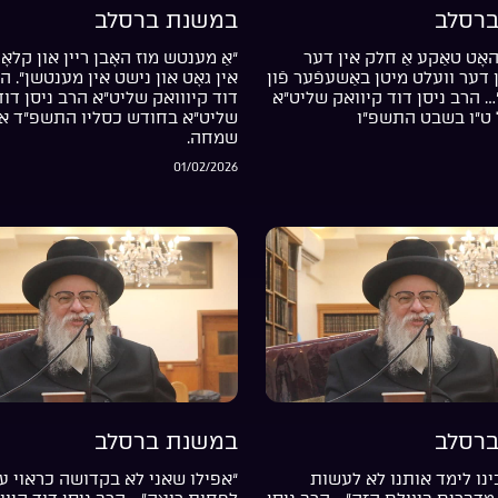
רסלב
במשנת ברסלב
אָט טאַקע אַ חלק אין דער
“אַ מענטש מוז האָבן ריין און קלאָר
דער וועלט מיטן באַשעפֿער פֿון
אין גאָט און נישט אין מענטשן”. ה
… הרב ניסן דוד קיוואק שליט”א
דוד קיווואק שליט”א הרב ניסן דוד
 ט”ו בשבט התשפ”ו
שליט”א בחודש כסליו התשפ”ד אי
שמחה.
01/02/2026
רסלב
במשנת ברסלב
נו לימד אותנו לא לעשות
“אפילו שאני לא בקדושה כראוי עד