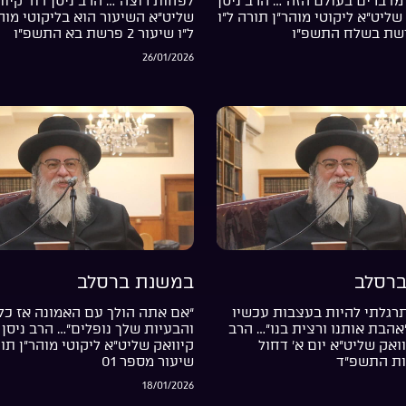
מדברים בעולם הזה”… הרב ניסן
לפחות רוצה”… הרב ניסן דוד קיוו
שליט”א ליקוטי מוהר”ן תורה ל”ו
שליט”א השיעור הוא בליקוטי מוה
ל”ו שיעור 2 פרשת בא התשפ”ו
26/01/2026
רסלב
במשנת ברסלב
רגלתי להיות בעצבות עכשיו
“אם אתה הולך עם האמונה אז כל
”אהבת אותנו ורצית בנו”… הרב
והבעיות שלך נופלים”… הרב ניסן 
וואק שליט”א יום א’ דחול
קיוואק שליט”א ליקוטי מוהר”ן תור
ות התשפ”ד
שיעור מספר 01
18/01/2026