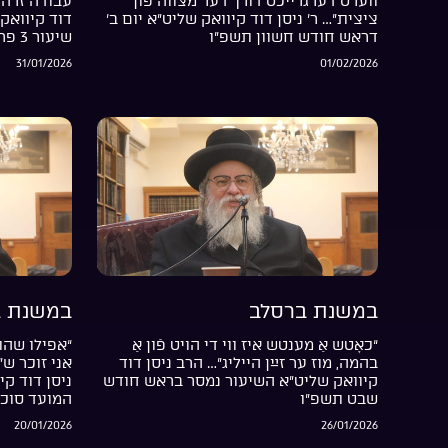
ווערט דערגרייכט דורך דער מצווה פֿון
עבודה זרה 
ציצית”… ר’ ניסן דוד קיוואק שליט”א יום ב’
דוד קיוואק 
דראש חודש חשוון תשפ”ו
שיעור 3 פרשת בשלח התשפ”ו
31/01/2026
01/02/2026
במשנת ברסלב
במשנת ב
“כאָטש אַ מענטש איז ווי די הויט פֿון אַ
“אפילו שהת
בהמה, מוז ער זײַן הייליג”… הרב ניסן דוד
אני זוכר ש
קיוואק שליט”א השיעור נמסר בראש חודש
ניסן דוד קי
שבט תשפ”ו
המועד סוכ
20/01/2026
26/01/2026