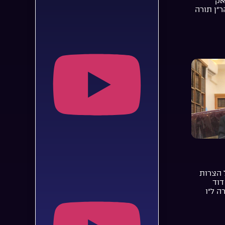
אק
ר”ן תורה
 הצרות
דוד
ה ל”ו