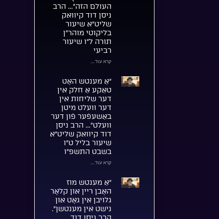
העולם הזה”… הרב
ניסן דוד קיוואק
שליט”א שיעור
בליקוטי מוהר”ן
תורה ל”ו שיעור
רביעי
קרא עוד...
“אַ מענטש האָט
טאַקע אַ חלק אין
דער שליחות אין
דער וועלט מיטן
באַשעפֿער פֿון דער
וועלט”… הרב ניסן
דוד קיוואק שליט”א
שיעור בליל ט”ו
בשבט התשפ”ו
קרא עוד...
“אַ מענטש מוז
האָבן ריין און קלאָר
גלויבן אין גאָט און
נישט אין מענטשן”.
הרב ניסן דוד