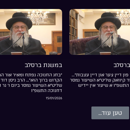
רסלב
במשנת ברסלב
פון דיין צער און דיין עצבות”…
“בחג החנוכה נפתח ומאיר אור ה
וד קיוואק שליט”א השיעור נמסר
הקדוש ברוך הוא”… הרב ניסן דוד 
התשפ”ו א שיעור אין יידיש
שליט”א השיעור נמסר ביום ו’ נר 
דחנוכה התשפ”ו
15/01/2026
טען עוד...