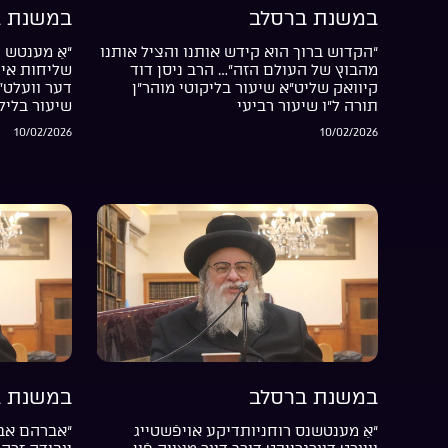
במשנת ברסלב
במשנת ב
“הקדוש ברוך הוא קידש אותנו והציל אותנו
“אַ מענטש ה
מהבוץ של העולם הזה”… הרב ניסן דוד
שליחות אין 
קיוואק שליט”א שיעור בליקוטי מוהר”ן
דער וועלט”
תורה ל”ו שיעור רביעי
שיעור בליל
10/02/2026
10/02/2026
במשנת ברסלב
במשנת ב
“אַ מענטשנס רוחניותדיקע אויפֿשטייג
“אברהם אבי