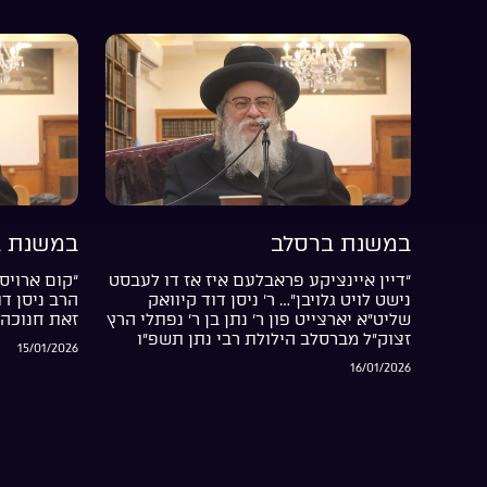
במשנת ברסלב
במשנת ב
“דיין איינציקע פראבלעם איז אז דו לעבסט
“קום ארויס 
נישט לויט גלויבן”… ר’ ניסן דוד קיוואק
הרב ניסן ד
שליט”א יארצייט פון ר’ נתן בן ר’ נפתלי הרץ
זאת חנוכה 
זצוק”ל מברסלב הילולת רבי נתן תשפ”ו
15/01/2026
16/01/2026