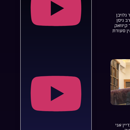
 גלויבן
רב ניסן
 קיוואק
ן סעודת
יין אני