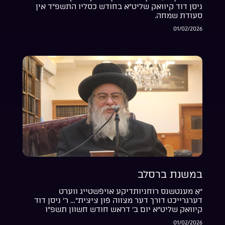
ניסן דוד קיוואק שליט”א בחודש כסליו התשפ”ד אין
סעודת שמחה.
01/02/2026
במשנת ברסלב
“אַ מענטשנס רוחניותדיקע אויפֿשטייג ווערט
דערגרייכט דורך דער מצווה פֿון ציצית”… ר’ ניסן דוד
קיוואק שליט”א יום ב’ דראש חודש חשוון תשפ”ו
01/02/2026