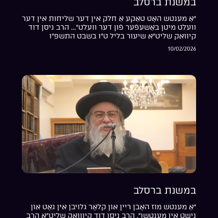
במשנת ברסלב
“אַ מענטש האָט טאַקע אַ חלק אין דער שליחות אין דער
וועלט מיטן באַשעפֿער פֿון דער וועלט”… הרב ניסן דוד
קיוואק שליט”א שיעור בליל ט”ו בשבט התשפ”ו
10/02/2026
במשנת ברסלב
“אַ מענטש מוז האָבן ריין און קלאָר גלויבן אין גאָט און
נישט אין מענטשן”. הרב ניסן דוד קיווואק שליט”א הרב