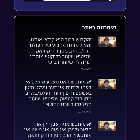
לאחרונה באתר
“הקדוש ברוך הוא קידש אותנו
והציל אותנו מהבוץ של העולם
הזה”… הרב ניסן דוד קיוואק
שליט”א שיעור בליקוטי מוהר”ן
תורה ל”ו שיעור רביעי
קרא עוד...
“אַ מענטש האָט טאַקע אַ חלק אין
דער שליחות אין דער וועלט מיטן
באַשעפֿער פֿון דער וועלט”… הרב
ניסן דוד קיוואק שליט”א שיעור
בליל ט”ו בשבט התשפ”ו
קרא עוד...
“אַ מענטש מוז האָבן ריין און
קלאָר גלויבן אין גאָט און נישט אין
מענטשן”. הרב ניסן דוד קיווואק