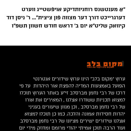
“אַ מענטשנס רוחניותדיקע אויפֿשטייג ווערט
דערגרייכט דורך דער מצווה פֿון ציצית”… ר’ ניסן דוד
קיוואק שליט”א יום ב’ דראש חודש חשוון תשפ”ו
ערוץ “מקום בלב” הינו ערוץ שידורים אנטרנטי
הפועל באמצעות המדיה להפצת אור היהדות על פי
דרכו של רבי נחמן מברסלב זי”ע באתר הערוץ תוכלו
למצוא תכניות ששודרו אצלנו , המאירים את אורו
של רבי נחמן מברסלב , וכן מגוון שיעורים בעניני
יהדות חסידות אמונה והלכה. כמו כן תוכלו למצוא
אצלנו שידורים ישירים מציונו של רבי נחמן מברסלב
ועוד הרבה תוכן אמיתי יהודי מרומם ומחזק מידי יום