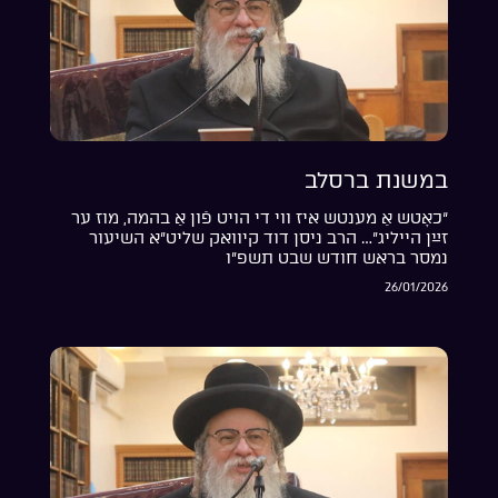
במשנת ברסלב
“כאָטש אַ מענטש איז ווי די הויט פֿון אַ בהמה, מוז ער
זײַן הייליג”… הרב ניסן דוד קיוואק שליט”א השיעור
נמסר בראש חודש שבט תשפ”ו
26/01/2026