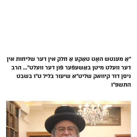
“אַ מענטש האָט טאַקע אַ חלק אין דער שליחות אין
דער וועלט מיטן באַשעפֿער פֿון דער וועלט”… הרב
ניסן דוד קיוואק שליט”א שיעור בליל ט”ו בשבט
התשפ”ו