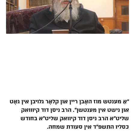
“אַ מענטש מוז האָבן ריין און קלאָר גלויבן אין גאָט
און נישט אין מענטשן”. הרב ניסן דוד קיווואק
שליט”א הרב ניסן דוד קיוואק שליט”א בחודש
כסליו התשפ”ד אין סעודת שמחה.