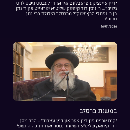
“דיין איינציקע פראבלעם איז אז דו לעבסט נישט לויט
גלויבן”… ר’ ניסן דוד קיוואק שליט”א יארצייט פון ר’ נתן
בן ר’ נפתלי הרץ זצוק”ל מברסלב הילולת רבי נתן
תשפ”ו
16/01/2026
במשנת ברסלב
“קום ארויס פון דיין צער און דיין עצבות”… הרב ניסן
דוד קיוואק שליט”א השיעור נמסר זאת חנוכה התשפ”ו