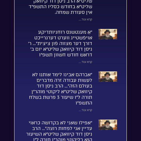
שליט”א הרב ניסן דוד קיוואק
שליט”א בחודש כסליו התשפ”ד
אין סעודת שמחה.
קרא עוד...
“אַ מענטשנס רוחניותדיקע
אויפֿשטייג ווערט דערגרייכט
דורך דער מצווה פֿון ציצית”… ר’
ניסן דוד קיוואק שליט”א יום ב’
דראש חודש חשוון תשפ”ו
קרא עוד...
“אברהם אבינו לימד אותנו לא
לעשות עבודה זרה מדברים
בעולם הזה”… הרב ניסן דוד
קיוואק שליט”א ליקוטי מוהר”ן
תורה ל”ו שיעור 3 פרשת בשלח
התשפ”ו
קרא עוד...
“אפילו שאני לא בקדושה כראוי
עדיין אני לפחות רוצה”… הרב
ניסן דוד קיוואק שליט”א השיעור
הוא בליקוטי מוהר”ן תורה ל”ו