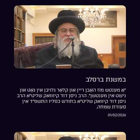
במשנת ברסלב
“אַ מענטש מוז האָבן ריין און קלאָר גלויבן אין גאָט און
נישט אין מענטשן”. הרב ניסן דוד קיווואק שליט”א הרב
ניסן דוד קיוואק שליט”א בחודש כסליו התשפ”ד אין
סעודת שמחה.
01/02/2026