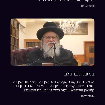
10/02/2026
במשנת ברסלב
“אַ מענטש האָט טאַקע אַ חלק אין דער שליחות אין דער
וועלט מיטן באַשעפֿער פֿון דער וועלט”… הרב ניסן דוד
קיוואק שליט”א שיעור בליל ט”ו בשבט התשפ”ו
10/02/2026