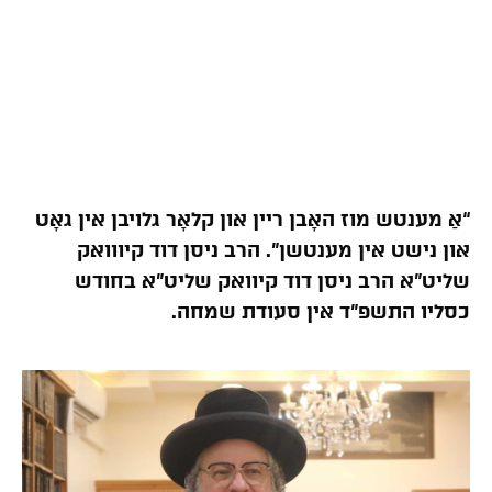
“אַ מענטש מוז האָבן ריין און קלאָר גלויבן אין גאָט
און נישט אין מענטשן”. הרב ניסן דוד קיווואק
שליט”א הרב ניסן דוד קיוואק שליט”א בחודש
כסליו התשפ”ד אין סעודת שמחה.