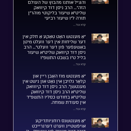
והציל אותנו מהבוץ של העולם
הזה”… הרב ניסן דוד קיוואק
שליט”א שיעור בליקוטי מוהר”ן
תורה ל”ו שיעור רביעי
קרא עוד...
“אַ מענטש האָט טאַקע אַ חלק אין
דער שליחות אין דער וועלט מיטן
באַשעפֿער פֿון דער וועלט”… הרב
ניסן דוד קיוואק שליט”א שיעור
בליל ט”ו בשבט התשפ”ו
קרא עוד...
“אַ מענטש מוז האָבן ריין און
קלאָר גלויבן אין גאָט און נישט אין
מענטשן”. הרב ניסן דוד קיווואק
שליט”א הרב ניסן דוד קיוואק
שליט”א בחודש כסליו התשפ”ד
אין סעודת שמחה.
קרא עוד...
“אַ מענטשנס רוחניותדיקע
אויפֿשטייג ווערט דערגרייכט