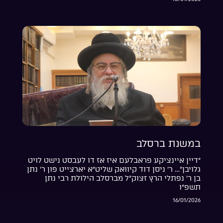
במשנת ברסלב
“דיין איינציקע פראבלעם איז אז דו לעבסט נישט לויט
גלויבן”… ר’ ניסן דוד קיוואק שליט”א יארצייט פון ר’ נתן
בן ר’ נפתלי הרץ זצוק”ל מברסלב הילולת רבי נתן
תשפ”ו
16/01/2026