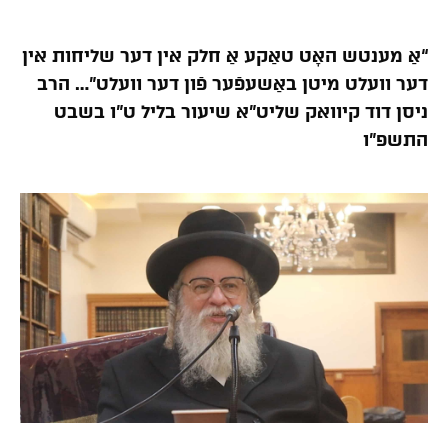
“אַ מענטש האָט טאַקע אַ חלק אין דער שליחות אין
דער וועלט מיטן באַשעפֿער פֿון דער וועלט”… הרב
ניסן דוד קיוואק שליט”א שיעור בליל ט”ו בשבט
התשפ”ו