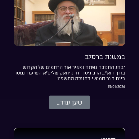
במשנת ברסלב
“בחג החנוכה נפתח ומאיר אור הרחמים של הקדוש
ברוך הוא”… הרב ניסן דוד קיוואק שליט”א השיעור נמסר
ביום ו’ נר חמישי דחנוכה התשפ”ו
15/01/2026
טען עוד...