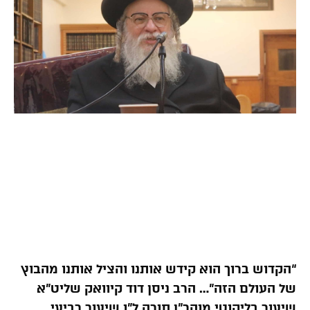
“הקדוש ברוך הוא קידש אותנו והציל אותנו מהבוץ
של העולם הזה”… הרב ניסן דוד קיוואק שליט”א
שיעור בליקוטי מוהר”ן תורה ל”ו שיעור רביעי