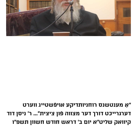
“אַ מענטשנס רוחניותדיקע אויפֿשטייג ווערט
דערגרייכט דורך דער מצווה פֿון ציצית”… ר’ ניסן דוד
קיוואק שליט”א יום ב’ דראש חודש חשוון תשפ”ו