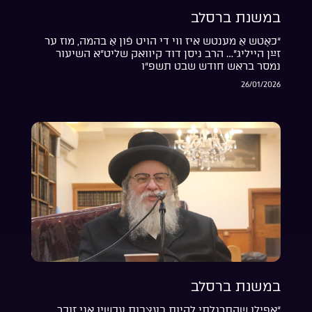
במשנת ברסלב
“כאָטש אַ מענטש איז ווי די הויט פֿון אַ בהמה, מוז ער
זײַן הייליג”… הרב ניסן דוד קיוואק שליט”א השיעור
נמסר בראש חודש שבט תשפ”ו
26/01/2026
במשנת ברסלב
“אפילו שהתרגלתי להיות בעצבות עכשיו אני זוכר