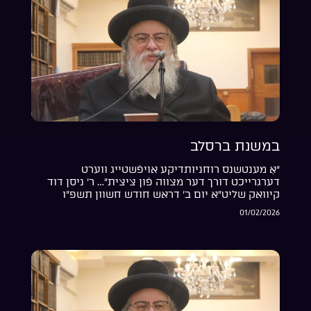
במשנת ברסלב
“אַ מענטשנס רוחניותדיקע אויפֿשטייג ווערט
דערגרייכט דורך דער מצווה פֿון ציצית”… ר’ ניסן דוד
קיוואק שליט”א יום ב’ דראש חודש חשוון תשפ”ו
01/02/2026