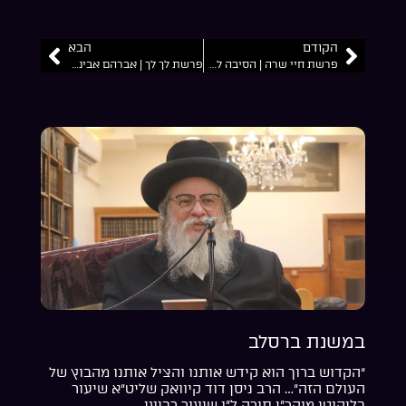
הקודם
הבא
פרשת חיי שרה | הסיבה למסלול החיים המוזרים של האבות הקדושים | מה אליעזר רוצה מרבקה | הרב מאיר שלמה
פרשת לך לך | אברהם אבינו סלל לנו דרך | השם רוצה שתלך למסלול שלך ותגלה את הסוד שבך | הרב מאיר שלמה זצ”ל
במשנת ברסלב
“הקדוש ברוך הוא קידש אותנו והציל אותנו מהבוץ של
העולם הזה”… הרב ניסן דוד קיוואק שליט”א שיעור
בליקוטי מוהר”ן תורה ל”ו שיעור רביעי