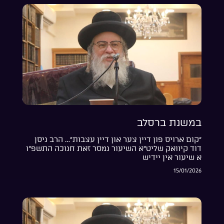
במשנת ברסלב
“קום ארויס פון דיין צער און דיין עצבות”… הרב ניסן
דוד קיוואק שליט”א השיעור נמסר זאת חנוכה התשפ”ו
א שיעור אין יידיש
15/01/2026