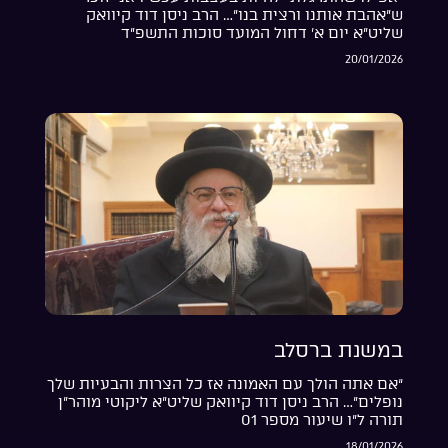
ש”אהבת אותנו ורצית בנו”… הרב ניסן דוד קיוואק
שליט”א יום א’ דחול המועד סוכות התשפ”ד
20/01/2026
במשנת ברסלב
“אם אתה הולך עם האמונה אז כל הצרות והבעיות שלך
נופלים”… הרב ניסן דוד קיוואק שליט”א ליקוטי מוהר”ן
תורה ל”ו שיעור מספר 01
18/01/2026