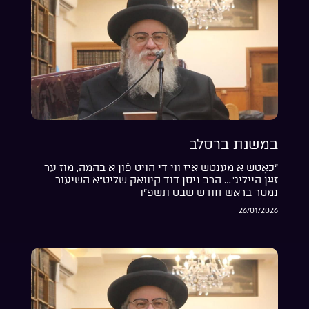
במשנת ברסלב
“כאָטש אַ מענטש איז ווי די הויט פֿון אַ בהמה, מוז ער
זײַן הייליג”… הרב ניסן דוד קיוואק שליט”א השיעור
נמסר בראש חודש שבט תשפ”ו
26/01/2026