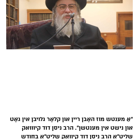
“אַ מענטש מוז האָבן ריין און קלאָר גלויבן אין גאָט
און נישט אין מענטשן”. הרב ניסן דוד קיווואק
שליט”א הרב ניסן דוד קיוואק שליט”א בחודש