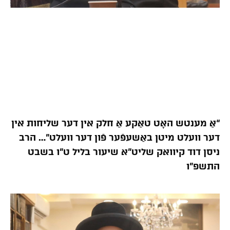
“אַ מענטש האָט טאַקע אַ חלק אין דער שליחות אין
דער וועלט מיטן באַשעפֿער פֿון דער וועלט”… הרב
ניסן דוד קיוואק שליט”א שיעור בליל ט”ו בשבט
התשפ”ו