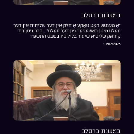
במשנת ברסלב
“אַ מענטש האָט טאַקע אַ חלק אין דער שליחות אין דער
וועלט מיטן באַשעפֿער פֿון דער וועלט”… הרב ניסן דוד
קיוואק שליט”א שיעור בליל ט”ו בשבט התשפ”ו
10/02/2026
במשנת ברסלב