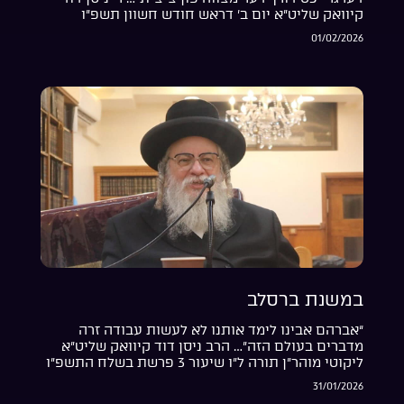
קיוואק שליט”א יום ב’ דראש חודש חשוון תשפ”ו
01/02/2026
במשנת ברסלב
“אברהם אבינו לימד אותנו לא לעשות עבודה זרה
מדברים בעולם הזה”… הרב ניסן דוד קיוואק שליט”א
ליקוטי מוהר”ן תורה ל”ו שיעור 3 פרשת בשלח התשפ”ו
31/01/2026