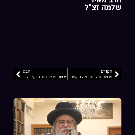
שלמה זצ”ל
הקודם
הבא
פרשת תולדות | מה הקשר שלנו לסיפור של יעקב ועשיו? | הרב מאיר שלמה זצ”ל
פרשת וירא | סוד העקידה | מה זוכים שמתחדשים? | הרב מאיר שלמה זצ”ל