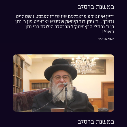
במשנת ברסלב
“דיין איינציקע פראבלעם איז אז דו לעבסט נישט לויט
גלויבן”… ר’ ניסן דוד קיוואק שליט”א יארצייט פון ר’ נתן
בן ר’ נפתלי הרץ זצוק”ל מברסלב הילולת רבי נתן
תשפ”ו
16/01/2026
במשנת ברסלב