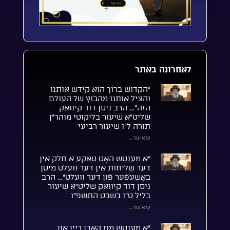
לאחרונה באתר
“הקדוש ברוך הוא קידש אותנו
והציל אותנו מהבוץ של העולם
הזה”… הרב ניסן דוד קיוואק
שליט”א שיעור בליקוטי מוהר”ן
תורה ל”ו שיעור רביעי
קרא עוד...
“אַ מענטש האָט טאַקע אַ חלק אין
דער שליחות אין דער וועלט מיטן
באַשעפֿער פֿון דער וועלט”… הרב
ניסן דוד קיוואק שליט”א שיעור
בליל ט”ו בשבט התשפ”ו
קרא עוד...
“אַ מענטש מוז האָבן ריין און