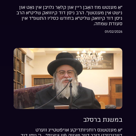
“אַ מענטש מוז האָבן ריין און קלאָר גלויבן אין גאָט און
נישט אין מענטשן”. הרב ניסן דוד קיווואק שליט”א הרב
ניסן דוד קיוואק שליט”א בחודש כסליו התשפ”ד אין
סעודת שמחה.
01/02/2026
במשנת ברסלב
“אַ מענטשנס רוחניותדיקע אויפֿשטייג ווערט
דערגרייכט דורך דער מצווה פֿון ציצית”… ר’ ניסן דוד