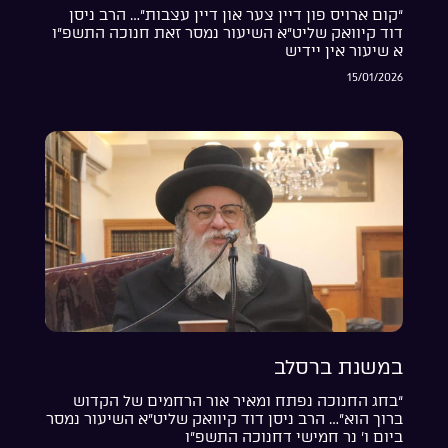
“קום ארויס פון דיין צער און דיין עצבות”… הרב ניסן
דוד קיוואק שליט”א השיעור נמסר זאת חנוכה התשפ”ו
א שיעור אין יידיש
15/01/2026
במשנת ברסלב
“בחג החנוכה נפתח ומאיר אור הרחמים של הקדוש
ברוך הוא”… הרב ניסן דוד קיוואק שליט”א השיעור נמסר
ביום ו’ נר חמישי דחנוכה התשפ”ו