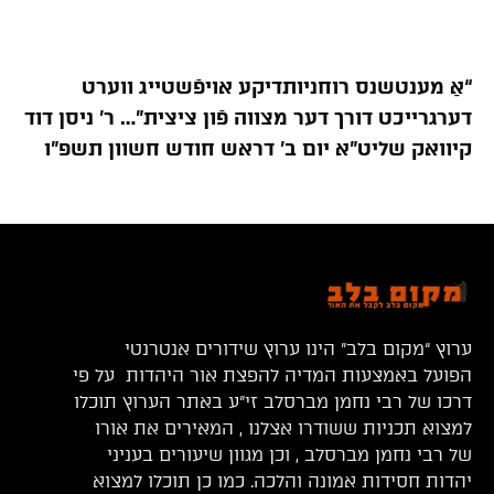
“אַ מענטשנס רוחניותדיקע אויפֿשטייג ווערט
דערגרייכט דורך דער מצווה פֿון ציצית”… ר’ ניסן דוד
קיוואק שליט”א יום ב’ דראש חודש חשוון תשפ”ו
ערוץ “מקום בלב” הינו ערוץ שידורים אנטרנטי
הפועל באמצעות המדיה להפצת אור היהדות על פי
דרכו של רבי נחמן מברסלב זי”ע באתר הערוץ תוכלו
למצוא תכניות ששודרו אצלנו , המאירים את אורו
של רבי נחמן מברסלב , וכן מגוון שיעורים בעניני
יהדות חסידות אמונה והלכה. כמו כן תוכלו למצוא