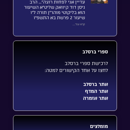
עדיין אני לפחות רוצה”… הרב
ניסן דוד קיוואק שליט”א השיעור
הוא בליקוטי מוהר”ן תורה ל”ו
שיעור 2 פרשת בא התשפ”ו
קרא עוד...
ספרי ברסלב
לרכישת ספרי ברסלב
לחצו על אחד הקישורים למטה:
אתר ברסלב
אתר המדף
אתר אזמרה
מומלצים