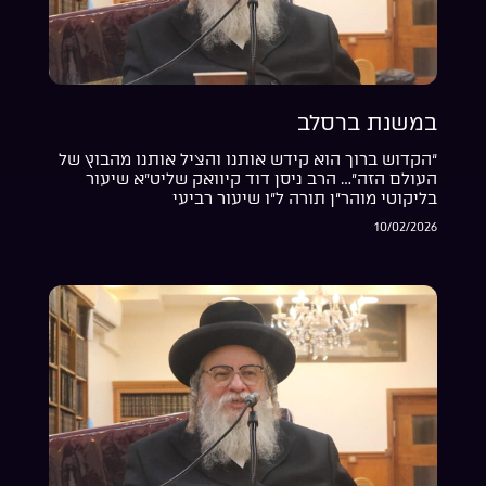
במשנת ברסלב
“הקדוש ברוך הוא קידש אותנו והציל אותנו מהבוץ של
העולם הזה”… הרב ניסן דוד קיוואק שליט”א שיעור
בליקוטי מוהר”ן תורה ל”ו שיעור רביעי
10/02/2026