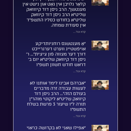
קלאָר גלויבן אין גאָט און נישט אין
מענטשן”. הרב ניסן דוד קיווואק
שליט”א הרב ניסן דוד קיוואק
שליט”א בחודש כסליו התשפ”ד
אין סעודת שמחה.
קרא עוד...
“אַ מענטשנס רוחניותדיקע
אויפֿשטייג ווערט דערגרייכט
דורך דער מצווה פֿון ציצית”… ר’
ניסן דוד קיוואק שליט”א יום ב’
דראש חודש חשוון תשפ”ו
קרא עוד...
“אברהם אבינו לימד אותנו לא
לעשות עבודה זרה מדברים
בעולם הזה”… הרב ניסן דוד
קיוואק שליט”א ליקוטי מוהר”ן
תורה ל”ו שיעור 3 פרשת בשלח
התשפ”ו
קרא עוד...
“אפילו שאני לא בקדושה כראוי