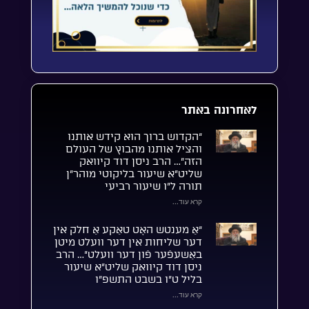
לאחרונה באתר
“הקדוש ברוך הוא קידש אותנו
והציל אותנו מהבוץ של העולם
הזה”… הרב ניסן דוד קיוואק
שליט”א שיעור בליקוטי מוהר”ן
תורה ל”ו שיעור רביעי
קרא עוד...
“אַ מענטש האָט טאַקע אַ חלק אין
דער שליחות אין דער וועלט מיטן
באַשעפֿער פֿון דער וועלט”… הרב
ניסן דוד קיוואק שליט”א שיעור
בליל ט”ו בשבט התשפ”ו
קרא עוד...