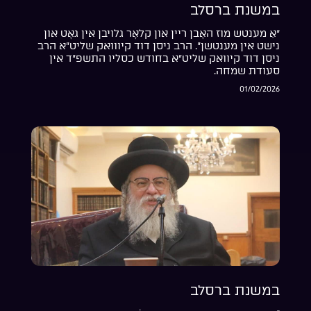
במשנת ברסלב
“אַ מענטש מוז האָבן ריין און קלאָר גלויבן אין גאָט און
נישט אין מענטשן”. הרב ניסן דוד קיווואק שליט”א הרב
ניסן דוד קיוואק שליט”א בחודש כסליו התשפ”ד אין
סעודת שמחה.
01/02/2026
במשנת ברסלב