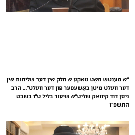
“אַ מענטש האָט טאַקע אַ חלק אין דער שליחות אין
דער וועלט מיטן באַשעפֿער פֿון דער וועלט”… הרב
ניסן דוד קיוואק שליט”א שיעור בליל ט”ו בשבט
התשפ”ו