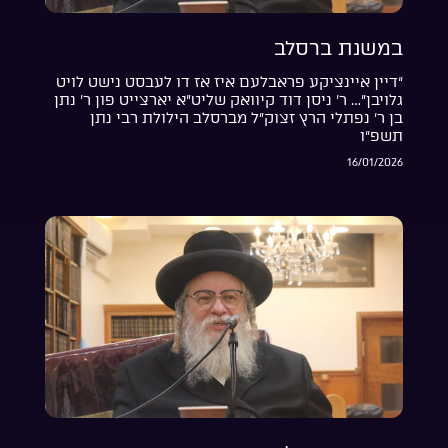
במשנת ברסלב
“דיין איינציקע פראבלעם איז אז דו לעבסט נישט לויט
גלויבן”… ר’ ניסן דוד קיוואק שליט”א יארצייט פון ר’ נתן
בן ר’ נפתלי הרץ זצוק”ל מברסלב הילולת רבי נתן
תשפ”ו
16/01/2026