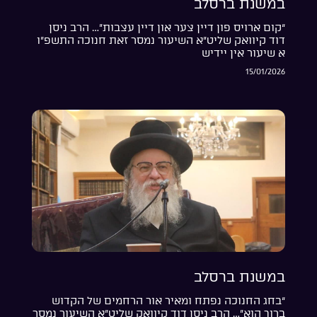
במשנת ברסלב
“קום ארויס פון דיין צער און דיין עצבות”… הרב ניסן
דוד קיוואק שליט”א השיעור נמסר זאת חנוכה התשפ”ו
א שיעור אין יידיש
15/01/2026
במשנת ברסלב
“בחג החנוכה נפתח ומאיר אור הרחמים של הקדוש
ברוך הוא”… הרב ניסן דוד קיוואק שליט”א השיעור נמסר