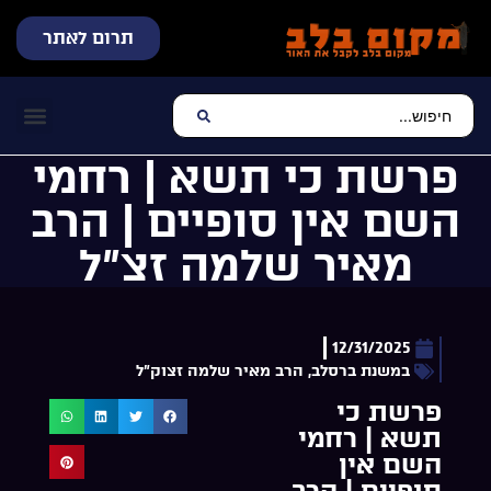
תרום לאתר
שידור חי
עכשיו מתנגן בלב
צרו קשר
דף הבית
מוזיקה יהוד
פרשת כי תשא | רחמי
השם אין סופיים | הרב
מאיר שלמה זצ”ל
12/31/2025
במשנת ברסלב
,
הרב מאיר שלמה זצוק"ל
פרשת כי
תשא | רחמי
השם אין
סופיים | הרב