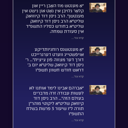
“אַ מענטש מוז האָבן ריין און
קלאָר גלויבן אין גאָט און נישט אין
מענטשן”. הרב ניסן דוד קיווואק
שליט”א הרב ניסן דוד קיוואק
שליט”א בחודש כסליו התשפ”ד
אין סעודת שמחה.
קרא עוד...
“אַ מענטשנס רוחניותדיקע
אויפֿשטייג ווערט דערגרייכט
דורך דער מצווה פֿון ציצית”… ר’
ניסן דוד קיוואק שליט”א יום ב’
דראש חודש חשוון תשפ”ו
קרא עוד...
“אברהם אבינו לימד אותנו לא
לעשות עבודה זרה מדברים
בעולם הזה”… הרב ניסן דוד
קיוואק שליט”א ליקוטי מוהר”ן
תורה ל”ו שיעור 3 פרשת בשלח
התשפ”ו
קרא עוד...