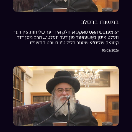
במשנת ברסלב
“אַ מענטש האָט טאַקע אַ חלק אין דער שליחות אין דער
וועלט מיטן באַשעפֿער פֿון דער וועלט”… הרב ניסן דוד
קיוואק שליט”א שיעור בליל ט”ו בשבט התשפ”ו
10/02/2026