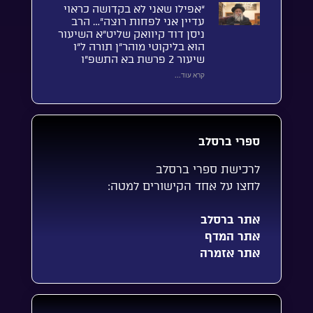
“אפילו שאני לא בקדושה כראוי
עדיין אני לפחות רוצה”… הרב
ניסן דוד קיוואק שליט”א השיעור
הוא בליקוטי מוהר”ן תורה ל”ו
שיעור 2 פרשת בא התשפ”ו
קרא עוד...
ספרי ברסלב
לרכישת ספרי ברסלב
לחצו על אחד הקישורים למטה:
אתר ברסלב
אתר המדף
אתר אזמרה