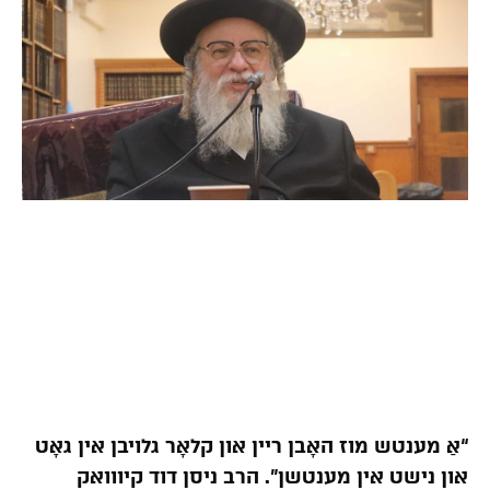
“אַ מענטש מוז האָבן ריין און קלאָר גלויבן אין גאָט
און נישט אין מענטשן”. הרב ניסן דוד קיווואק