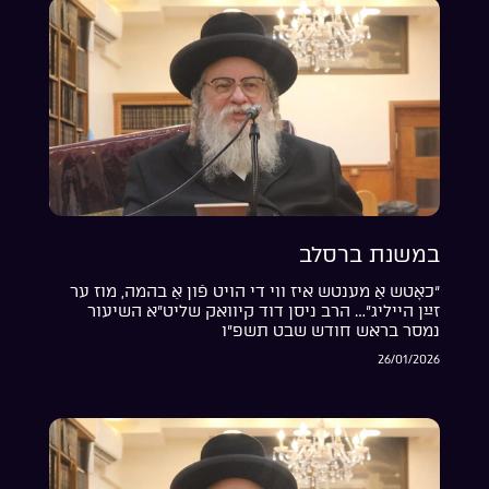
במשנת ברסלב
“כאָטש אַ מענטש איז ווי די הויט פֿון אַ בהמה, מוז ער
זײַן הייליג”… הרב ניסן דוד קיוואק שליט”א השיעור
נמסר בראש חודש שבט תשפ”ו
26/01/2026