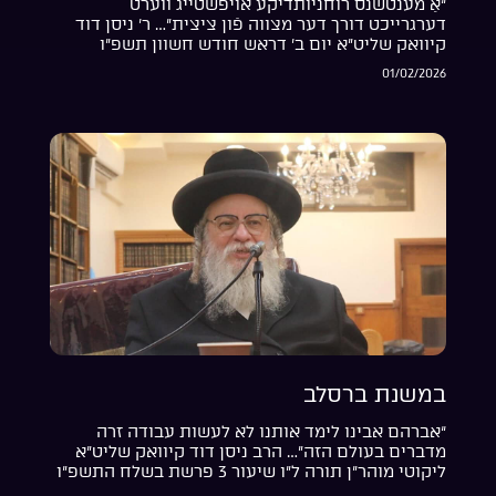
“אַ מענטשנס רוחניותדיקע אויפֿשטייג ווערט
דערגרייכט דורך דער מצווה פֿון ציצית”… ר’ ניסן דוד
קיוואק שליט”א יום ב’ דראש חודש חשוון תשפ”ו
01/02/2026
במשנת ברסלב
“אברהם אבינו לימד אותנו לא לעשות עבודה זרה
מדברים בעולם הזה”… הרב ניסן דוד קיוואק שליט”א
ליקוטי מוהר”ן תורה ל”ו שיעור 3 פרשת בשלח התשפ”ו