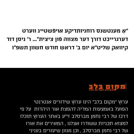
“אַ מענטשנס רוחניותדיקע אויפֿשטייג ווערט
דערגרייכט דורך דער מצווה פֿון ציצית”… ר’ ניסן דוד
קיוואק שליט”א יום ב’ דראש חודש חשוון תשפ”ו
ערוץ “מקום בלב” הינו ערוץ שידורים אנטרנטי
הפועל באמצעות המדיה להפצת אור היהדות על פי
דרכו של רבי נחמן מברסלב זי”ע באתר הערוץ תוכלו
למצוא תכניות ששודרו אצלנו , המאירים את אורו
של רבי נחמן מברסלב , וכן מגוון שיעורים בעניני