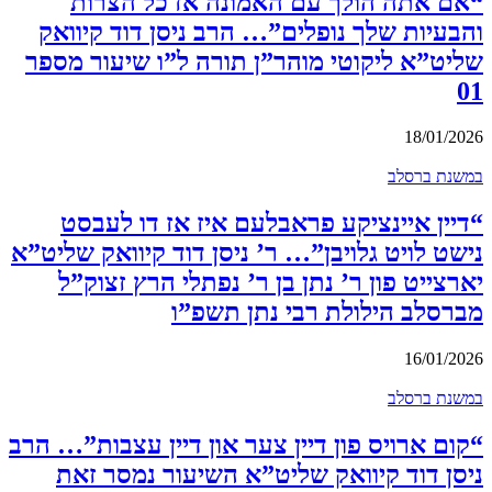
“אם אתה הולך עם האמונה אז כל הצרות
והבעיות שלך נופלים”… הרב ניסן דוד קיוואק
שליט”א ליקוטי מוהר”ן תורה ל”ו שיעור מספר
01
18/01/2026
במשנת ברסלב
“דיין איינציקע פראבלעם איז אז דו לעבסט
נישט לויט גלויבן”… ר’ ניסן דוד קיוואק שליט”א
יארצייט פון ר’ נתן בן ר’ נפתלי הרץ זצוק”ל
מברסלב הילולת רבי נתן תשפ”ו
16/01/2026
במשנת ברסלב
“קום ארויס פון דיין צער און דיין עצבות”… הרב
ניסן דוד קיוואק שליט”א השיעור נמסר זאת