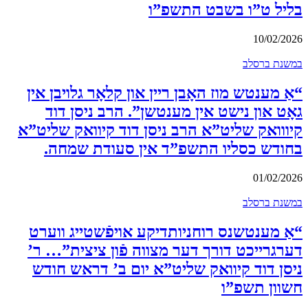
בליל ט”ו בשבט התשפ”ו
10/02/2026
במשנת ברסלב
“אַ מענטש מוז האָבן ריין און קלאָר גלויבן אין
גאָט און נישט אין מענטשן”. הרב ניסן דוד
קיווואק שליט”א הרב ניסן דוד קיוואק שליט”א
בחודש כסליו התשפ”ד אין סעודת שמחה.
01/02/2026
במשנת ברסלב
“אַ מענטשנס רוחניותדיקע אויפֿשטייג ווערט
דערגרייכט דורך דער מצווה פֿון ציצית”… ר’
ניסן דוד קיוואק שליט”א יום ב’ דראש חודש
חשוון תשפ”ו