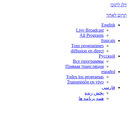
דלג לתוכן
תרום לאתר
English
Live Broadcast
All Programs
français
Tous programmes
diffusion en direct
Русский
Все программы
Прямая трансляция
español
Todos los programas
Transmisión en vivo
فارسی
پخش زنده
همه برنامه ها