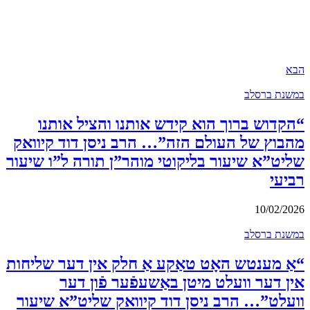
הבא
במשנת ברסלב
“הקדוש ברוך הוא קידש אותנו והציל אותנו
מהבוץ של העולם הזה”… הרב ניסן דוד קיוואק
שליט”א שיעור בליקוטי מוהר”ן תורה ל”ו שיעור
רביעי
10/02/2026
במשנת ברסלב
“אַ מענטש האָט טאַקע אַ חלק אין דער שליחות
אין דער וועלט מיטן באַשעפֿער פֿון דער
וועלט”… הרב ניסן דוד קיוואק שליט”א שיעור