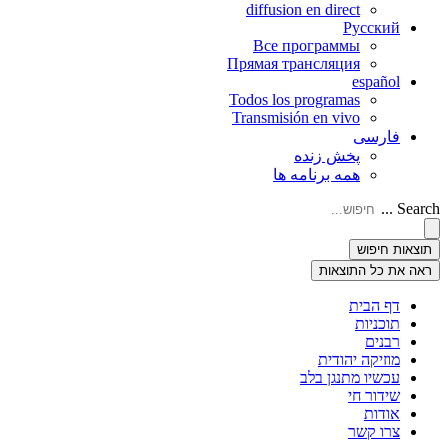
diffusion en direct
Русский
Все программы
Прямая трансляция
español
Todos los programas
Transmisión en vivo
فارسی
پخش زنده
همه برنامه ها
Search ...
תוצאות חיפוש
ראה את כל התוצאות
דף הבית
תוכניות
רבנים
מוזיקה יהודית
עכשיו מתנגן בלב
שידור חי
אודות
צרו קשר