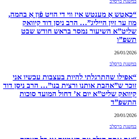
במשנת ברסלב
“כאָטש אַ מענטש איז ווי די הויט פֿון אַ בהמה,
מוז ער זײַן הייליג”… הרב ניסן דוד קיוואק
שליט”א השיעור נמסר בראש חודש שבט
תשפ”ו
26/01/2026
במשנת ברסלב
“אפילו שהתרגלתי להיות בעצבות עכשיו אני
זוכר ש”אהבת אותנו ורצית בנו”… הרב ניסן דוד
קיוואק שליט”א יום א’ דחול המועד סוכות
התשפ”ד
20/01/2026
במשנת ברסלב