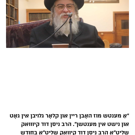
“אַ מענטש מוז האָבן ריין און קלאָר גלויבן אין גאָט
און נישט אין מענטשן”. הרב ניסן דוד קיווואק
שליט”א הרב ניסן דוד קיוואק שליט”א בחודש