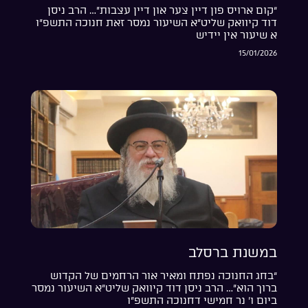
“קום ארויס פון דיין צער און דיין עצבות”… הרב ניסן
דוד קיוואק שליט”א השיעור נמסר זאת חנוכה התשפ”ו
א שיעור אין יידיש
15/01/2026
במשנת ברסלב
“בחג החנוכה נפתח ומאיר אור הרחמים של הקדוש
ברוך הוא”… הרב ניסן דוד קיוואק שליט”א השיעור נמסר
ביום ו’ נר חמישי דחנוכה התשפ”ו