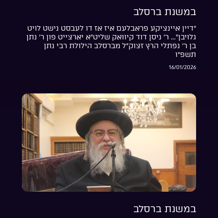
במשנת ברסלב
“דיין איינציקע פראבלעם איז אז דו לעבסט נישט לויט
גלויבן”… ר’ ניסן דוד קיוואק שליט”א יארצייט פון ר’ נתן
בן ר’ נפתלי הרץ זצוק”ל מברסלב הילולת רבי נתן
תשפ”ו
16/01/2026
במשנת ברסלב