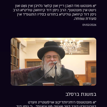
“אַ מענטש מוז האָבן ריין און קלאָר גלויבן אין גאָט און
נישט אין מענטשן”. הרב ניסן דוד קיווואק שליט”א הרב
ניסן דוד קיוואק שליט”א בחודש כסליו התשפ”ד אין
סעודת שמחה.
01/02/2026
במשנת ברסלב
“אַ מענטשנס רוחניותדיקע אויפֿשטייג ווערט
דערגרייכט דורך דער מצווה פֿון ציצית”… ר’ ניסן דוד