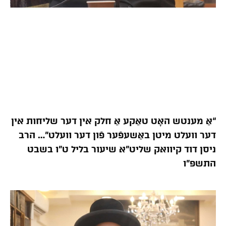
“אַ מענטש האָט טאַקע אַ חלק אין דער שליחות אין
דער וועלט מיטן באַשעפֿער פֿון דער וועלט”… הרב
ניסן דוד קיוואק שליט”א שיעור בליל ט”ו בשבט
התשפ”ו