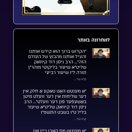
לאחרונה באתר
“הקדוש ברוך הוא קידש אותנו
והציל אותנו מהבוץ של העולם
הזה”… הרב ניסן דוד קיוואק
שליט”א שיעור בליקוטי מוהר”ן
תורה ל”ו שיעור רביעי
קרא עוד...
“אַ מענטש האָט טאַקע אַ חלק אין
דער שליחות אין דער וועלט מיטן
באַשעפֿער פֿון דער וועלט”… הרב
ניסן דוד קיוואק שליט”א שיעור
בליל ט”ו בשבט התשפ”ו
קרא עוד...
“אַ מענטש מוז האָבן ריין און