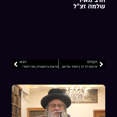
שלמה זצ”ל
הקודם
הבא
פרשת לך לך | הסוד של אברהם אבינו | להמשיך הלאה למרות הכל | הרב מאיר שלמה זצ”ל
פרשת בראשית | מה לומדים מהסיפור של עץ הדעת? | הרב מאיר שלמה זצ”ל