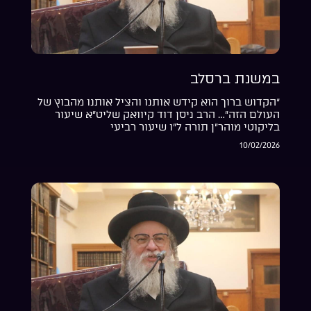
במשנת ברסלב
“הקדוש ברוך הוא קידש אותנו והציל אותנו מהבוץ של
העולם הזה”… הרב ניסן דוד קיוואק שליט”א שיעור
בליקוטי מוהר”ן תורה ל”ו שיעור רביעי
10/02/2026