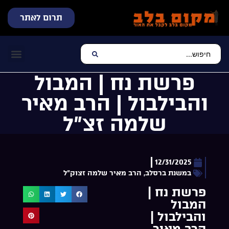
תרום לאתר
שידור חי
עכשיו מתנגן בלב
צרו קשר
דף הבית
מוזיקה יהוד
פרשת נח | המבול
והבילבול | הרב מאיר
שלמה זצ”ל
12/31/2025
במשנת ברסלב
,
הרב מאיר שלמה זצוק"ל
פרשת נח |
המבול
והבילבול |
הרב מאיר