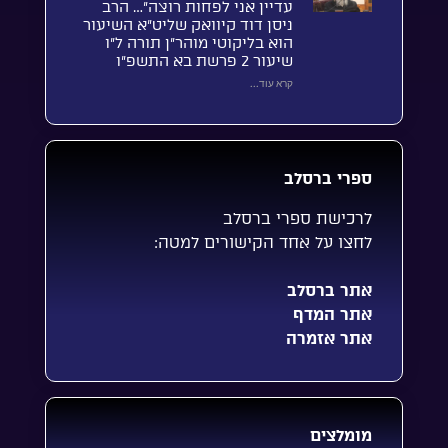
עדיין אני לפחות רוצה”… הרב
ניסן דוד קיוואק שליט”א השיעור
הוא בליקוטי מוהר”ן תורה ל”ו
שיעור 2 פרשת בא התשפ”ו
קרא עוד...
ספרי ברסלב
לרכישת ספרי ברסלב
לחצו על אחד הקישורים למטה:
אתר ברסלב
אתר המדף
אתר אזמרה
מומלצים