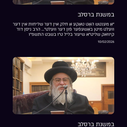
במשנת ברסלב
“אַ מענטש האָט טאַקע אַ חלק אין דער שליחות אין דער
וועלט מיטן באַשעפֿער פֿון דער וועלט”… הרב ניסן דוד
קיוואק שליט”א שיעור בליל ט”ו בשבט התשפ”ו
10/02/2026
במשנת ברסלב