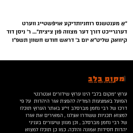
“אַ מענטשנס רוחניותדיקע אויפֿשטייג ווערט
דערגרייכט דורך דער מצווה פֿון ציצית”… ר’ ניסן דוד
קיוואק שליט”א יום ב’ דראש חודש חשוון תשפ”ו
ערוץ “מקום בלב” הינו ערוץ שידורים אנטרנטי
הפועל באמצעות המדיה להפצת אור היהדות על פי
דרכו של רבי נחמן מברסלב זי”ע באתר הערוץ תוכלו
למצוא תכניות ששודרו אצלנו , המאירים את אורו
של רבי נחמן מברסלב , וכן מגוון שיעורים בעניני
יהדות חסידות אמונה והלכה. כמו כן תוכלו למצוא