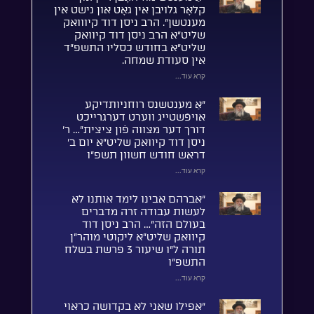
קלאָר גלויבן אין גאָט און נישט אין
מענטשן”. הרב ניסן דוד קיווואק
שליט”א הרב ניסן דוד קיוואק
שליט”א בחודש כסליו התשפ”ד
אין סעודת שמחה.
קרא עוד...
“אַ מענטשנס רוחניותדיקע
אויפֿשטייג ווערט דערגרייכט
דורך דער מצווה פֿון ציצית”… ר’
ניסן דוד קיוואק שליט”א יום ב’
דראש חודש חשוון תשפ”ו
קרא עוד...
“אברהם אבינו לימד אותנו לא
לעשות עבודה זרה מדברים
בעולם הזה”… הרב ניסן דוד
קיוואק שליט”א ליקוטי מוהר”ן
תורה ל”ו שיעור 3 פרשת בשלח
התשפ”ו
קרא עוד...
“אפילו שאני לא בקדושה כראוי