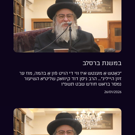
במשנת ברסלב
“כאָטש אַ מענטש איז ווי די הויט פֿון אַ בהמה, מוז ער
זײַן הייליג”… הרב ניסן דוד קיוואק שליט”א השיעור
נמסר בראש חודש שבט תשפ”ו
26/01/2026