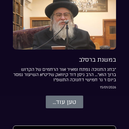
במשנת ברסלב
“בחג החנוכה נפתח ומאיר אור הרחמים של הקדוש
ברוך הוא”… הרב ניסן דוד קיוואק שליט”א השיעור נמסר
ביום ו’ נר חמישי דחנוכה התשפ”ו
15/01/2026
טען עוד...