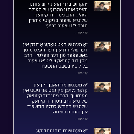
“הקדוש ברוך הוא קידש אותנו
והציל אותנו מהבוץ של העולם
הזה”… הרב ניסן דוד קיוואק
שליט”א שיעור בליקוטי מוהר”ן
תורה ל”ו שיעור רביעי
קרא עוד...
“אַ מענטש האָט טאַקע אַ חלק אין
דער שליחות אין דער וועלט מיטן
באַשעפֿער פֿון דער וועלט”… הרב
ניסן דוד קיוואק שליט”א שיעור
בליל ט”ו בשבט התשפ”ו
קרא עוד...
“אַ מענטש מוז האָבן ריין און
קלאָר גלויבן אין גאָט און נישט אין
מענטשן”. הרב ניסן דוד קיווואק
שליט”א הרב ניסן דוד קיוואק
שליט”א בחודש כסליו התשפ”ד
אין סעודת שמחה.
קרא עוד...
“אַ מענטשנס רוחניותדיקע