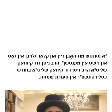
“אַ מענטש מוז האָבן ריין און קלאָר גלויבן אין גאָט
און נישט אין מענטשן”. הרב ניסן דוד קיווואק
שליט”א הרב ניסן דוד קיוואק שליט”א בחודש
כסליו התשפ”ד אין סעודת שמחה.