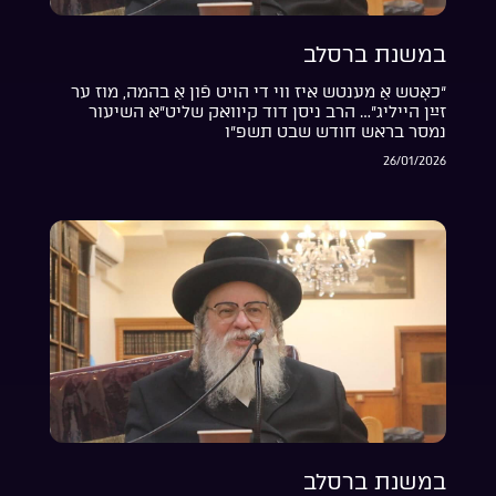
במשנת ברסלב
“כאָטש אַ מענטש איז ווי די הויט פֿון אַ בהמה, מוז ער
זײַן הייליג”… הרב ניסן דוד קיוואק שליט”א השיעור
נמסר בראש חודש שבט תשפ”ו
26/01/2026
במשנת ברסלב