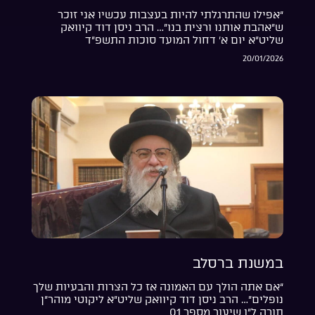
“אפילו שהתרגלתי להיות בעצבות עכשיו אני זוכר
ש”אהבת אותנו ורצית בנו”… הרב ניסן דוד קיוואק
שליט”א יום א’ דחול המועד סוכות התשפ”ד
20/01/2026
במשנת ברסלב
“אם אתה הולך עם האמונה אז כל הצרות והבעיות שלך
נופלים”… הרב ניסן דוד קיוואק שליט”א ליקוטי מוהר”ן
תורה ל”ו שיעור מספר 01