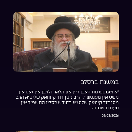
במשנת ברסלב
“אַ מענטש מוז האָבן ריין און קלאָר גלויבן אין גאָט און
נישט אין מענטשן”. הרב ניסן דוד קיווואק שליט”א הרב
ניסן דוד קיוואק שליט”א בחודש כסליו התשפ”ד אין
סעודת שמחה.
01/02/2026