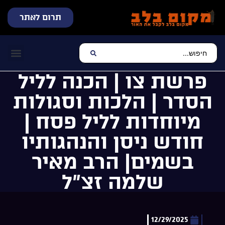
תרום לאתר
שידור חי
עכשיו מתנגן בלב
צרו קשר
דף הבית
מוזיקה יהוד
פרשת צו | הכנה לליל
הסדר | הלכות וסגולות
מיוחדות לליל פסח |
חודש ניסן והנהגותיו
בשמים| הרב מאיר
שלמה זצ”ל
12/29/2025