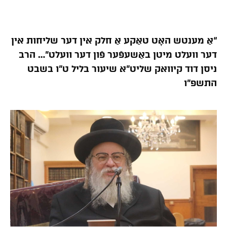
“אַ מענטש האָט טאַקע אַ חלק אין דער שליחות אין
דער וועלט מיטן באַשעפֿער פֿון דער וועלט”… הרב
ניסן דוד קיוואק שליט”א שיעור בליל ט”ו בשבט
התשפ”ו