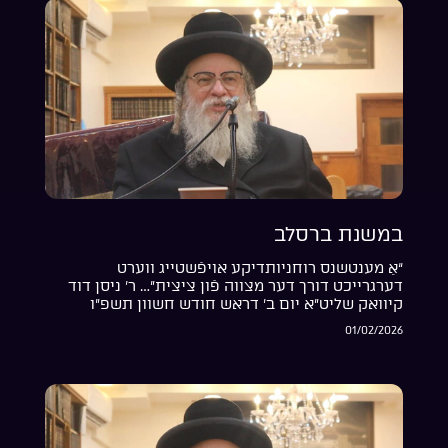
במשנת ברסלב
“אַ מענטשנס רוחניותדיקע אויפֿשטייג ווערט
דערגרייכט דורך דער מצווה פֿון ציצית”… ר’ ניסן דוד
קיוואק שליט”א יום ב’ דראש חודש חשוון תשפ”ו
01/02/2026