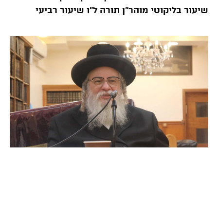
שיעור בליקוטי מוהר”ן תורה ל”ו שיעור רביעי