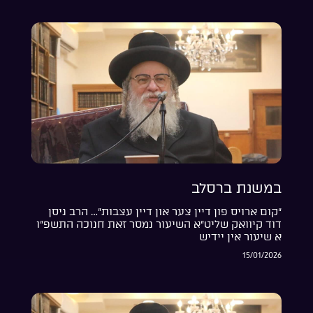
במשנת ברסלב
“קום ארויס פון דיין צער און דיין עצבות”… הרב ניסן
דוד קיוואק שליט”א השיעור נמסר זאת חנוכה התשפ”ו
א שיעור אין יידיש
15/01/2026