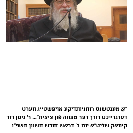
“אַ מענטשנס רוחניותדיקע אויפֿשטייג ווערט
דערגרייכט דורך דער מצווה פֿון ציצית”… ר’ ניסן דוד
קיוואק שליט”א יום ב’ דראש חודש חשוון תשפ”ו