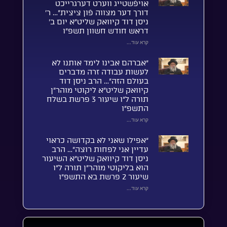
אויפֿשטייג ווערט דערגרייכט
דורך דער מצווה פֿון ציצית”… ר’
ניסן דוד קיוואק שליט”א יום ב’
דראש חודש חשוון תשפ”ו
קרא עוד...
“אברהם אבינו לימד אותנו לא
לעשות עבודה זרה מדברים
בעולם הזה”… הרב ניסן דוד
קיוואק שליט”א ליקוטי מוהר”ן
תורה ל”ו שיעור 3 פרשת בשלח
התשפ”ו
קרא עוד...
“אפילו שאני לא בקדושה כראוי
עדיין אני לפחות רוצה”… הרב
ניסן דוד קיוואק שליט”א השיעור
הוא בליקוטי מוהר”ן תורה ל”ו
שיעור 2 פרשת בא התשפ”ו
קרא עוד...