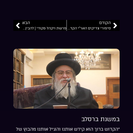
הקודם
הבא
סיפורי צדיקים האר”י הקדוש | ניסי יציאת מצרים | איך יצא הדיבוק? ובאיזה זכות הוא נכנס | מהרב מאיר שלמה זצ”ל
פרשת ויקהל פקודי | להבין למה כדאי לא להבין | למה היצר רוצה דחיקת השעה לדברים טובים? | הרב מאיר שלמה זצ”ל
במשנת ברסלב
“הקדוש ברוך הוא קידש אותנו והציל אותנו מהבוץ של