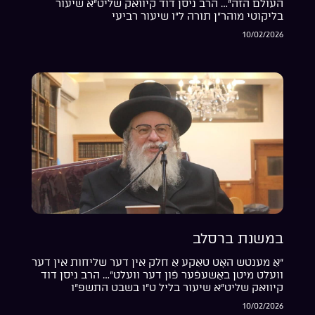
העולם הזה”… הרב ניסן דוד קיוואק שליט”א שיעור
בליקוטי מוהר”ן תורה ל”ו שיעור רביעי
10/02/2026
במשנת ברסלב
“אַ מענטש האָט טאַקע אַ חלק אין דער שליחות אין דער
וועלט מיטן באַשעפֿער פֿון דער וועלט”… הרב ניסן דוד
קיוואק שליט”א שיעור בליל ט”ו בשבט התשפ”ו
10/02/2026