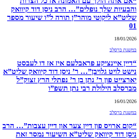
“אם אתה הולך עם האמונה אז כל הצרות
והבעיות שלך נופלים”… הרב ניסן דוד קיוואק
שליט”א ליקוטי מוהר”ן תורה ל”ו שיעור מספר
01
18/01/2026
במשנת ברסלב
“דיין איינציקע פראבלעם איז אז דו לעבסט
נישט לויט גלויבן”… ר’ ניסן דוד קיוואק שליט”א
יארצייט פון ר’ נתן בן ר’ נפתלי הרץ זצוק”ל
מברסלב הילולת רבי נתן תשפ”ו
16/01/2026
במשנת ברסלב
“קום ארויס פון דיין צער און דיין עצבות”… הרב
ניסן דוד קיוואק שליט”א השיעור נמסר זאת