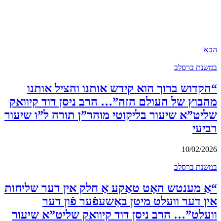
הבא
במשנת ברסלב
“הקדוש ברוך הוא קידש אותנו והציל אותנו
מהבוץ של העולם הזה”… הרב ניסן דוד קיוואק
שליט”א שיעור בליקוטי מוהר”ן תורה ל”ו שיעור
רביעי
10/02/2026
במשנת ברסלב
“אַ מענטש האָט טאַקע אַ חלק אין דער שליחות
אין דער וועלט מיטן באַשעפֿער פֿון דער
וועלט”… הרב ניסן דוד קיוואק שליט”א שיעור