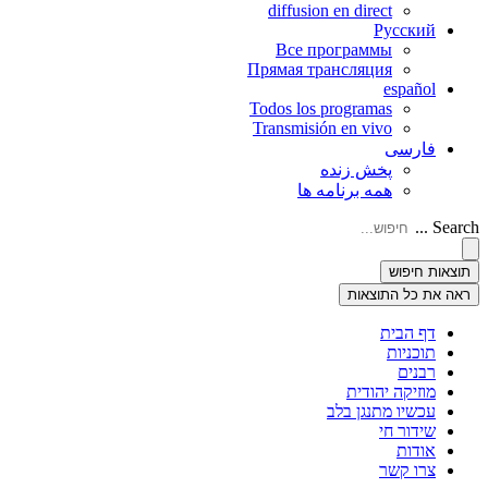
diffusion en direct
Русский
Все программы
Прямая трансляция
español
Todos los programas
Transmisión en vivo
فارسی
پخش زنده
همه برنامه ها
Search ...
תוצאות חיפוש
ראה את כל התוצאות
דף הבית
תוכניות
רבנים
מוזיקה יהודית
עכשיו מתנגן בלב
שידור חי
אודות
צרו קשר