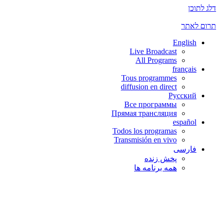
דלג לתוכן
תרום לאתר
English
Live Broadcast
All Programs
français
Tous programmes
diffusion en direct
Русский
Все программы
Прямая трансляция
español
Todos los programas
Transmisión en vivo
فارسی
پخش زنده
همه برنامه ها