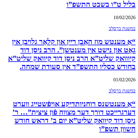
בליל ט”ו בשבט התשפ”ו
10/02/2026
במשנת ברסלב
“אַ מענטש מוז האָבן ריין און קלאָר גלויבן אין
גאָט און נישט אין מענטשן”. הרב ניסן דוד
קיווואק שליט”א הרב ניסן דוד קיוואק שליט”א
בחודש כסליו התשפ”ד אין סעודת שמחה.
01/02/2026
במשנת ברסלב
“אַ מענטשנס רוחניותדיקע אויפֿשטייג ווערט
דערגרייכט דורך דער מצווה פֿון ציצית”… ר’
ניסן דוד קיוואק שליט”א יום ב’ דראש חודש
חשוון תשפ”ו