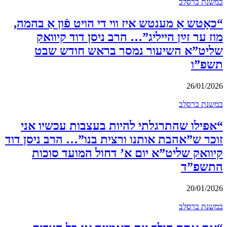
במשנת ברסלב
“כאָטש אַ מענטש איז ווי די הויט פֿון אַ בהמה,
מוז ער זײַן הייליג”… הרב ניסן דוד קיוואק
שליט”א השיעור נמסר בראש חודש שבט
תשפ”ו
26/01/2026
במשנת ברסלב
“אפילו שהתרגלתי להיות בעצבות עכשיו אני
זוכר ש”אהבת אותנו ורצית בנו”… הרב ניסן דוד
קיוואק שליט”א יום א’ דחול המועד סוכות
התשפ”ד
20/01/2026
במשנת ברסלב