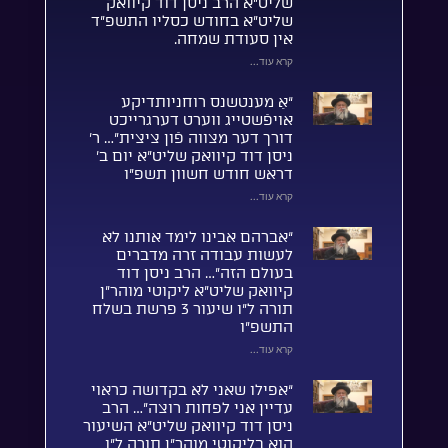
שליט”א הרב ניסן דוד קיוואק
שליט”א בחודש כסליו התשפ”ד
אין סעודת שמחה.
קרא עוד...
“אַ מענטשנס רוחניותדיקע
אויפֿשטייג ווערט דערגרייכט
דורך דער מצווה פֿון ציצית”… ר’
ניסן דוד קיוואק שליט”א יום ב’
דראש חודש חשוון תשפ”ו
קרא עוד...
“אברהם אבינו לימד אותנו לא
לעשות עבודה זרה מדברים
בעולם הזה”… הרב ניסן דוד
קיוואק שליט”א ליקוטי מוהר”ן
תורה ל”ו שיעור 3 פרשת בשלח
התשפ”ו
קרא עוד...
“אפילו שאני לא בקדושה כראוי
עדיין אני לפחות רוצה”… הרב
ניסן דוד קיוואק שליט”א השיעור
הוא בליקוטי מוהר”ן תורה ל”ו