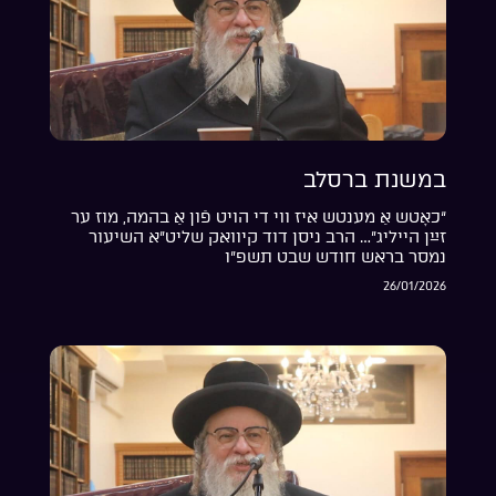
במשנת ברסלב
“כאָטש אַ מענטש איז ווי די הויט פֿון אַ בהמה, מוז ער
זײַן הייליג”… הרב ניסן דוד קיוואק שליט”א השיעור
נמסר בראש חודש שבט תשפ”ו
26/01/2026