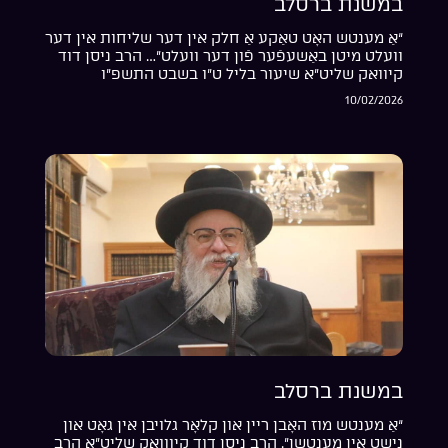
במשנת ברסלב
“אַ מענטש האָט טאַקע אַ חלק אין דער שליחות אין דער
וועלט מיטן באַשעפֿער פֿון דער וועלט”… הרב ניסן דוד
קיוואק שליט”א שיעור בליל ט”ו בשבט התשפ”ו
10/02/2026
במשנת ברסלב
“אַ מענטש מוז האָבן ריין און קלאָר גלויבן אין גאָט און
נישט אין מענטשן”. הרב ניסן דוד קיווואק שליט”א הרב