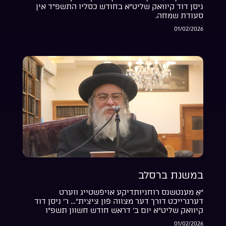
ניסן דוד קיוואק שליט”א בחודש כסליו התשפ”ד אין
סעודת שמחה.
01/02/2026
במשנת ברסלב
“אַ מענטשנס רוחניותדיקע אויפֿשטייג ווערט
דערגרייכט דורך דער מצווה פֿון ציצית”… ר’ ניסן דוד
קיוואק שליט”א יום ב’ דראש חודש חשוון תשפ”ו
01/02/2026