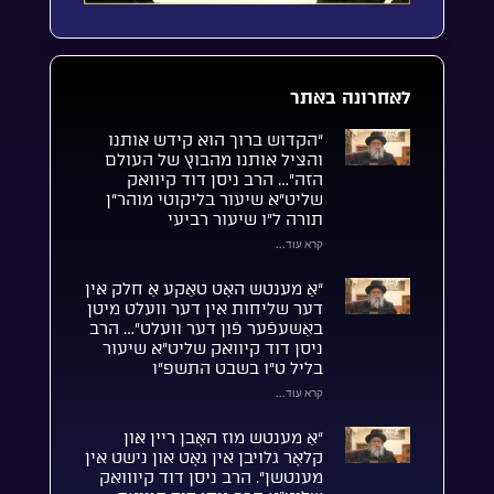
לאחרונה באתר
“הקדוש ברוך הוא קידש אותנו
והציל אותנו מהבוץ של העולם
הזה”… הרב ניסן דוד קיוואק
שליט”א שיעור בליקוטי מוהר”ן
תורה ל”ו שיעור רביעי
קרא עוד...
“אַ מענטש האָט טאַקע אַ חלק אין
דער שליחות אין דער וועלט מיטן
באַשעפֿער פֿון דער וועלט”… הרב
ניסן דוד קיוואק שליט”א שיעור
בליל ט”ו בשבט התשפ”ו
קרא עוד...
“אַ מענטש מוז האָבן ריין און
קלאָר גלויבן אין גאָט און נישט אין
מענטשן”. הרב ניסן דוד קיווואק