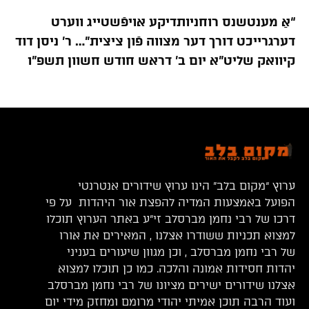
“אַ מענטשנס רוחניותדיקע אויפֿשטייג ווערט
דערגרייכט דורך דער מצווה פֿון ציצית”… ר’ ניסן דוד
קיוואק שליט”א יום ב’ דראש חודש חשוון תשפ”ו
ערוץ “מקום בלב” הינו ערוץ שידורים אנטרנטי
הפועל באמצעות המדיה להפצת אור היהדות על פי
דרכו של רבי נחמן מברסלב זי”ע באתר הערוץ תוכלו
למצוא תכניות ששודרו אצלנו , המאירים את אורו
של רבי נחמן מברסלב , וכן מגוון שיעורים בעניני
יהדות חסידות אמונה והלכה. כמו כן תוכלו למצוא
אצלנו שידורים ישירים מציונו של רבי נחמן מברסלב
ועוד הרבה תוכן אמיתי יהודי מרומם ומחזק מידי יום