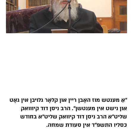
“אַ מענטש מוז האָבן ריין און קלאָר גלויבן אין גאָט
און נישט אין מענטשן”. הרב ניסן דוד קיווואק
שליט”א הרב ניסן דוד קיוואק שליט”א בחודש
כסליו התשפ”ד אין סעודת שמחה.