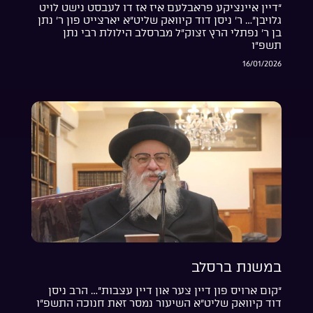
“דיין איינציקע פראבלעם איז אז דו לעבסט נישט לויט
גלויבן”… ר’ ניסן דוד קיוואק שליט”א יארצייט פון ר’ נתן
בן ר’ נפתלי הרץ זצוק”ל מברסלב הילולת רבי נתן
תשפ”ו
16/01/2026
במשנת ברסלב
“קום ארויס פון דיין צער און דיין עצבות”… הרב ניסן
דוד קיוואק שליט”א השיעור נמסר זאת חנוכה התשפ”ו