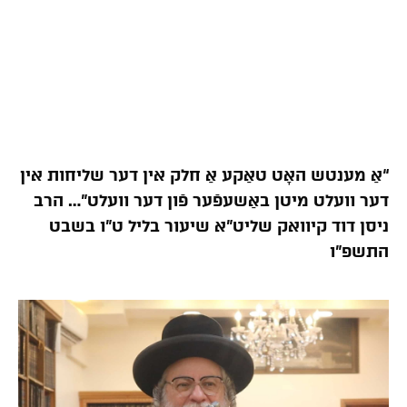
“אַ מענטש האָט טאַקע אַ חלק אין דער שליחות אין
דער וועלט מיטן באַשעפֿער פֿון דער וועלט”… הרב
ניסן דוד קיוואק שליט”א שיעור בליל ט”ו בשבט
התשפ”ו