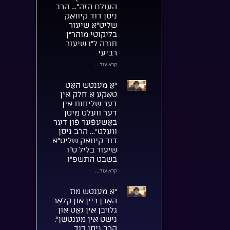
העולם הזה”… הרב
ניסן דוד קיוואק
שליט”א שיעור
בליקוטי מוהר”ן
תורה ל”ו שיעור
רביעי
קרא עוד...
“אַ מענטש האָט
טאַקע אַ חלק אין
דער שליחות אין
דער וועלט מיטן
באַשעפֿער פֿון דער
וועלט”… הרב ניסן
דוד קיוואק שליט”א
שיעור בליל ט”ו
בשבט התשפ”ו
קרא עוד...
“אַ מענטש מוז
האָבן ריין און קלאָר
גלויבן אין גאָט און
נישט אין מענטשן”.
הרב ניסן דוד