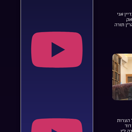
יין אני
אק
ר”ן תורה
 הצרות
דוד
ה ל”ו