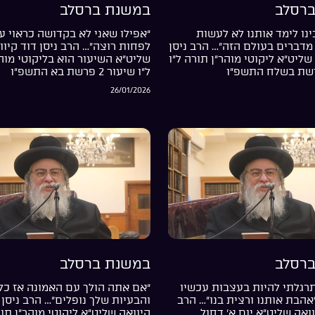
רסלב
במשנת ברסלב
נו לימד אותנו לא לעשות
“אפילו שאני לא בקדושה כראוי עד
מדברים בעולם הזה”… הרב ניסן
לפחות רוצה”… הרב ניסן דוד קיוו
שליט”א ליקוטי מוהר”ן תורה ל”ו
שליט”א השיעור הוא בליקוטי מוה
ל”ו שיעור 2 פרשת בא התשפ”ו
26/01/2026
רסלב
במשנת ברסלב
רגלתי להיות בעצבות עכשיו
“אם אתה הולך עם האמונה אז כל
”אהבת אותנו ורצית בנו”… הרב
והבעיות שלך נופלים”… הרב ניסן 
וואק שליט”א יום א’ דחול
קיוואק שליט”א ליקוטי מוהר”ן תור