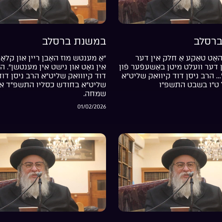
רסלב
במשנת ברסלב
אָט טאַקע אַ חלק אין דער
“אַ מענטש מוז האָבן ריין און קלאָר
דער וועלט מיטן באַשעפֿער פֿון
אין גאָט און נישט אין מענטשן”. ה
… הרב ניסן דוד קיוואק שליט”א
דוד קיווואק שליט”א הרב ניסן דוד
 ט”ו בשבט התשפ”ו
שליט”א בחודש כסליו התשפ”ד אי
שמחה.
01/02/2026