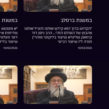
במשנת ברסלב
במשנת ב
“הקדוש ברוך הוא קידש אותנו והציל אותנו
“אַ מענטש ה
מהבוץ של העולם הזה”… הרב ניסן דוד
שליחות אין 
קיוואק שליט”א שיעור בליקוטי מוהר”ן
דער וועלט”
תורה ל”ו שיעור רביעי
שיעור בליל
10/02/2026
10/02/2026