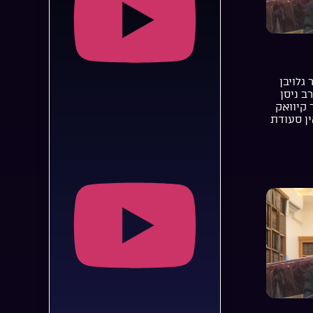
 גלויבן
רב ניסן
 קיוואק
ן סעודת