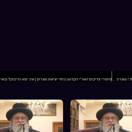
מה הטריק של היצר הרע לשבור וליאש אותך? | ומה האמת המשמחת ! שצריך לחדד | פרשת אמור | הרב מאיר שלמה זצ”ל