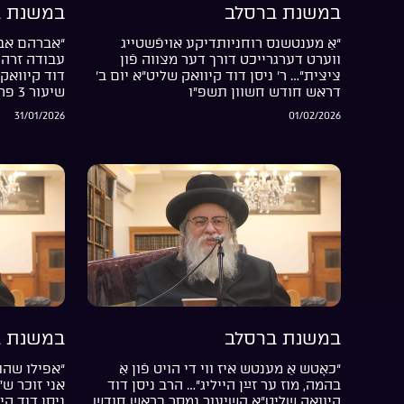
במשנת ברסלב
במשנת ב
“אַ מענטשנס רוחניותדיקע אויפֿשטייג
“אברהם אבי
ווערט דערגרייכט דורך דער מצווה פֿון
עבודה זרה 
ציצית”… ר’ ניסן דוד קיוואק שליט”א יום ב’
דוד קיוואק 
דראש חודש חשוון תשפ”ו
שיעור 3 פרשת בשלח התשפ”ו
31/01/2026
01/02/2026
במשנת ברסלב
במשנת ב
“כאָטש אַ מענטש איז ווי די הויט פֿון אַ
“אפילו שהת
בהמה, מוז ער זײַן הייליג”… הרב ניסן דוד
אני זוכר ש
קיוואק שליט”א השיעור נמסר בראש חודש
ניסן דוד קי