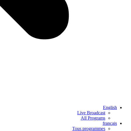
English
Live Broadcast
All Programs
français
Tous programmes