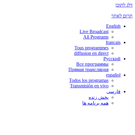
דלג לתוכן
תרום לאתר
English
Live Broadcast
All Programs
français
Tous programmes
diffusion en direct
Русский
Все программы
Прямая трансляция
español
Todos los programas
Transmisión en vivo
فارسی
پخش زنده
همه برنامه ها