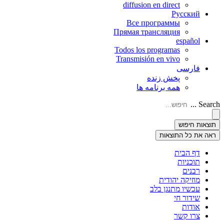
diffusion en direct
Русский
Все программы
Прямая трансляция
español
Todos los programas
Transmisión en vivo
فارسی
پخش زنده
همه برنامه ها
Search ...
תוצאות חיפוש
ראה את כל התוצאות
דף הבית
תוכניות
רבנים
מוזיקה יהודית
עכשיו מתנגן בלב
שידור חי
אודות
צרו קשר