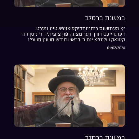
במשנת ברסלב
“אַ מענטשנס רוחניותדיקע אויפֿשטייג ווערט
דערגרייכט דורך דער מצווה פֿון ציצית”… ר’ ניסן דוד
קיוואק שליט”א יום ב’ דראש חודש חשוון תשפ”ו
01/02/2026
במשנת ברסלב