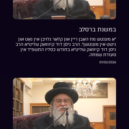
במשנת ברסלב
“אַ מענטש מוז האָבן ריין און קלאָר גלויבן אין גאָט און
נישט אין מענטשן”. הרב ניסן דוד קיווואק שליט”א הרב
ניסן דוד קיוואק שליט”א בחודש כסליו התשפ”ד אין
סעודת שמחה.
01/02/2026