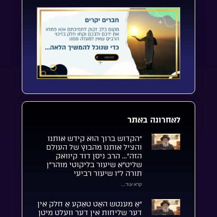
לאחרונה באתר
“הקדוש ברוך הוא קידש אותנו
והציל אותנו מהבוץ של העולם
הזה”… הרב ניסן דוד קיוואק
שליט”א שיעור בליקוטי מוהר”ן
תורה ל”ו שיעור רביעי
קרא עוד...
“אַ מענטש האָט טאַקע אַ חלק אין
דער שליחות אין דער וועלט מיטן