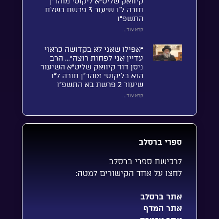
קיוואק שליט”א ליקוטי מוהר”ן
תורה ל”ו שיעור 3 פרשת בשלח
התשפ”ו
קרא עוד...
“אפילו שאני לא בקדושה כראוי
עדיין אני לפחות רוצה”… הרב
ניסן דוד קיוואק שליט”א השיעור
הוא בליקוטי מוהר”ן תורה ל”ו
שיעור 2 פרשת בא התשפ”ו
קרא עוד...
ספרי ברסלב
לרכישת ספרי ברסלב
לחצו על אחד הקישורים למטה:
אתר ברסלב
אתר המדף