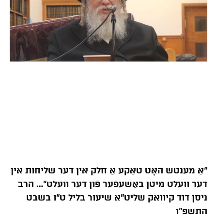
“אַ מענטש האָט טאַקע אַ חלק אין דער שליחות אין
דער וועלט מיטן באַשעפֿער פֿון דער וועלט”… הרב
ניסן דוד קיוואק שליט”א שיעור בליל ט”ו בשבט
התשפ”ו