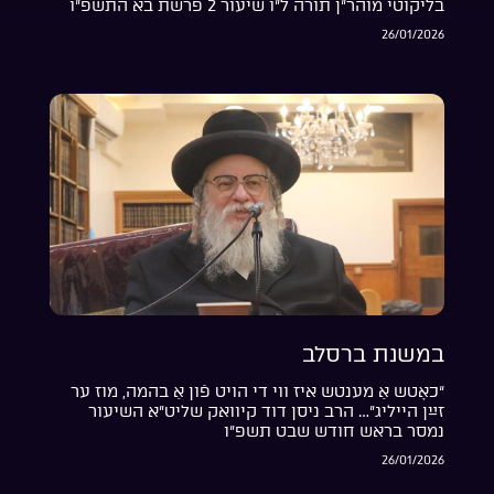
בליקוטי מוהר”ן תורה ל”ו שיעור 2 פרשת בא התשפ”ו
26/01/2026
במשנת ברסלב
“כאָטש אַ מענטש איז ווי די הויט פֿון אַ בהמה, מוז ער
זײַן הייליג”… הרב ניסן דוד קיוואק שליט”א השיעור
נמסר בראש חודש שבט תשפ”ו
26/01/2026