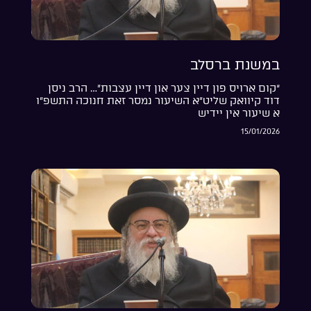
במשנת ברסלב
“קום ארויס פון דיין צער און דיין עצבות”… הרב ניסן
דוד קיוואק שליט”א השיעור נמסר זאת חנוכה התשפ”ו
א שיעור אין יידיש
15/01/2026