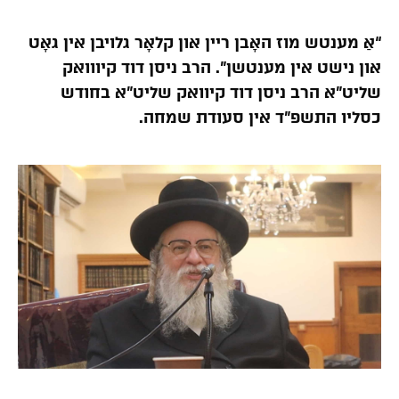
“אַ מענטש מוז האָבן ריין און קלאָר גלויבן אין גאָט
און נישט אין מענטשן”. הרב ניסן דוד קיווואק
שליט”א הרב ניסן דוד קיוואק שליט”א בחודש
כסליו התשפ”ד אין סעודת שמחה.