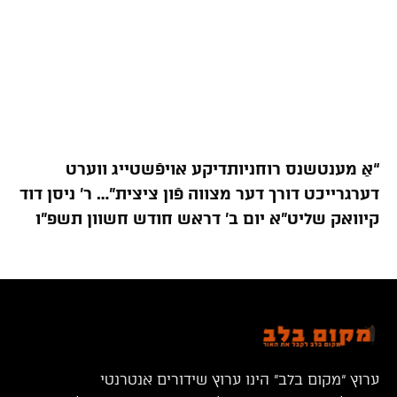
“אַ מענטשנס רוחניותדיקע אויפֿשטייג ווערט
דערגרייכט דורך דער מצווה פֿון ציצית”… ר’ ניסן דוד
קיוואק שליט”א יום ב’ דראש חודש חשוון תשפ”ו
ערוץ “מקום בלב” הינו ערוץ שידורים אנטרנטי