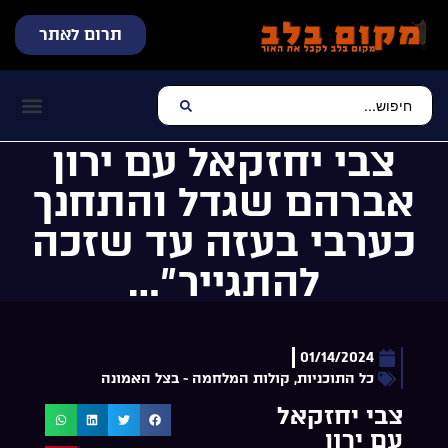
תרום לאתר
שידור חי
עכשיו מתנגן בלב
צרו קשר
דף הבית
מוזיקה יהוד
צבי יחזקאל עם ירון
אברהם שגדל והתחנך
כערבי בעזה עד שזכה
להתגייר”…
01/14/2024
כל התוכניות
,
קולות המלחמה ~ בצל האמונה
צבי יחזקאל
עם ירון