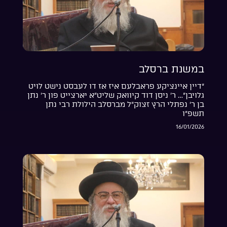
במשנת ברסלב
“דיין איינציקע פראבלעם איז אז דו לעבסט נישט לויט
גלויבן”… ר’ ניסן דוד קיוואק שליט”א יארצייט פון ר’ נתן
בן ר’ נפתלי הרץ זצוק”ל מברסלב הילולת רבי נתן
תשפ”ו
16/01/2026