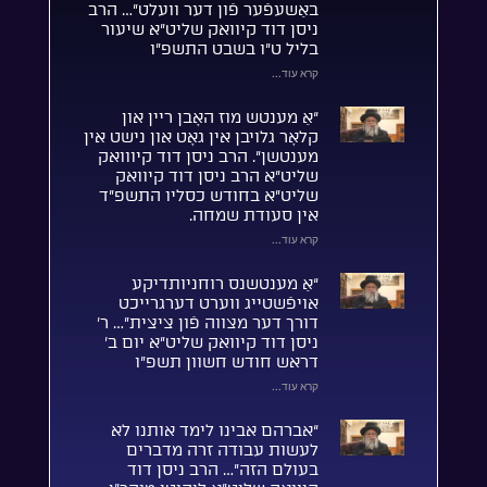
באַשעפֿער פֿון דער וועלט”… הרב
ניסן דוד קיוואק שליט”א שיעור
בליל ט”ו בשבט התשפ”ו
קרא עוד...
“אַ מענטש מוז האָבן ריין און
קלאָר גלויבן אין גאָט און נישט אין
מענטשן”. הרב ניסן דוד קיווואק
שליט”א הרב ניסן דוד קיוואק
שליט”א בחודש כסליו התשפ”ד
אין סעודת שמחה.
קרא עוד...
“אַ מענטשנס רוחניותדיקע
אויפֿשטייג ווערט דערגרייכט
דורך דער מצווה פֿון ציצית”… ר’
ניסן דוד קיוואק שליט”א יום ב’
דראש חודש חשוון תשפ”ו
קרא עוד...
“אברהם אבינו לימד אותנו לא
לעשות עבודה זרה מדברים
בעולם הזה”… הרב ניסן דוד