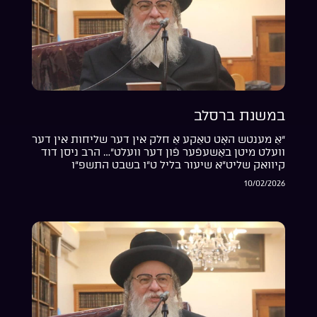
במשנת ברסלב
“אַ מענטש האָט טאַקע אַ חלק אין דער שליחות אין דער
וועלט מיטן באַשעפֿער פֿון דער וועלט”… הרב ניסן דוד
קיוואק שליט”א שיעור בליל ט”ו בשבט התשפ”ו
10/02/2026