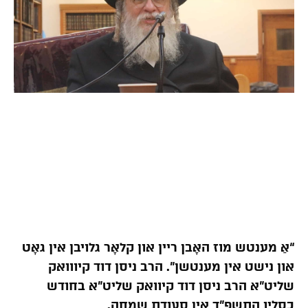
“אַ מענטש מוז האָבן ריין און קלאָר גלויבן אין גאָט
און נישט אין מענטשן”. הרב ניסן דוד קיווואק
שליט”א הרב ניסן דוד קיוואק שליט”א בחודש
כסליו התשפ”ד אין סעודת שמחה.