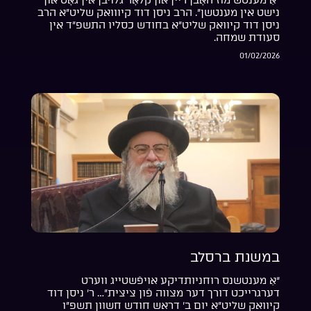
נישט אין מענטשן”. הרב ניסן דוד קיווואק שליט”א הרב
ניסן דוד קיוואק שליט”א בחודש כסליו התשפ”ד אין
סעודת שמחה.
01/02/2026
במשנת ברסלב
“אַ מענטשנס רוחניותדיקע אויפֿשטייג ווערט
דערגרייכט דורך דער מצווה פֿון ציצית”… ר’ ניסן דוד
קיוואק שליט”א יום ב’ דראש חודש חשוון תשפ”ו