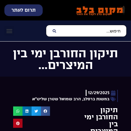
תרום לאתר
שידור חי
עכשיו מתנגן בלב
צרו קשר
דף הבית
מוזיקה יהוד
תיקון החורבן ימי בין
המיצרים…
12/29/2025
במשנת ברסלב
,
הרב שמואל שטרן שליט"א
תיקון
החורבן ימי
בין
המיצרים…