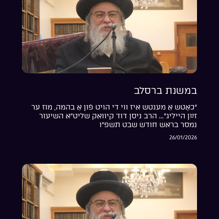
במשנת ברסלב
“כאָטש אַ מענטש איז ווי די הויט פֿון אַ בהמה, מוז ער
זײַן הייליג”… הרב ניסן דוד קיוואק שליט”א השיעור
נמסר בראש חודש שבט תשפ”ו
26/01/2026