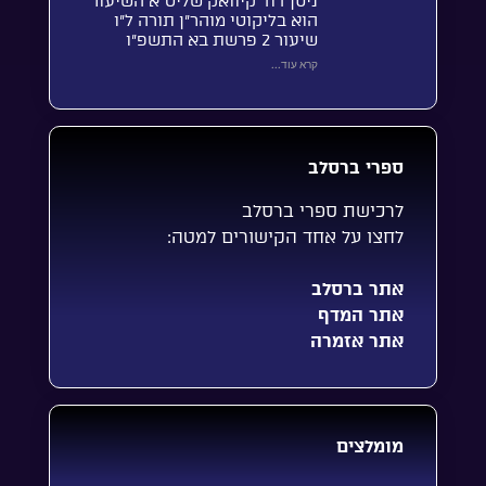
ניסן דוד קיוואק שליט”א השיעור
הוא בליקוטי מוהר”ן תורה ל”ו
שיעור 2 פרשת בא התשפ”ו
קרא עוד...
ספרי ברסלב
לרכישת ספרי ברסלב
לחצו על אחד הקישורים למטה:
אתר ברסלב
אתר המדף
אתר אזמרה
מומלצים