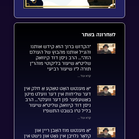
לאחרונה באתר
“הקדוש ברוך הוא קידש אותנו
והציל אותנו מהבוץ של העולם
הזה”… הרב ניסן דוד קיוואק
שליט”א שיעור בליקוטי מוהר”ן
תורה ל”ו שיעור רביעי
קרא עוד...
“אַ מענטש האָט טאַקע אַ חלק אין
דער שליחות אין דער וועלט מיטן
באַשעפֿער פֿון דער וועלט”… הרב
ניסן דוד קיוואק שליט”א שיעור
בליל ט”ו בשבט התשפ”ו
קרא עוד...
“אַ מענטש מוז האָבן ריין און
קלאָר גלויבן אין גאָט און נישט אין