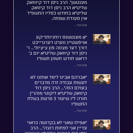
מענטשן”. הרב ניסן דוד קיווואק
שליט”א הרב ניסן דוד קיוואק
שליט”א בחודש כסליו התשפ”ד
אין סעודת שמחה.
קרא עוד...
“אַ מענטשנס רוחניותדיקע
אויפֿשטייג ווערט דערגרייכט
דורך דער מצווה פֿון ציצית”… ר’
ניסן דוד קיוואק שליט”א יום ב’
דראש חודש חשוון תשפ”ו
קרא עוד...
“אברהם אבינו לימד אותנו לא
לעשות עבודה זרה מדברים
בעולם הזה”… הרב ניסן דוד
קיוואק שליט”א ליקוטי מוהר”ן
תורה ל”ו שיעור 3 פרשת בשלח
התשפ”ו
קרא עוד...
“אפילו שאני לא בקדושה כראוי
עדיין אני לפחות רוצה”… הרב