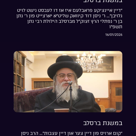
במשנת ברסלב
“דיין איינציקע פראבלעם איז אז דו לעבסט נישט לויט
גלויבן”… ר’ ניסן דוד קיוואק שליט”א יארצייט פון ר’ נתן
בן ר’ נפתלי הרץ זצוק”ל מברסלב הילולת רבי נתן
תשפ”ו
16/01/2026
במשנת ברסלב
“קום ארויס פון דיין צער און דיין עצבות”… הרב ניסן