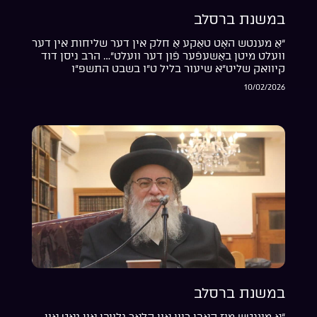
במשנת ברסלב
“אַ מענטש האָט טאַקע אַ חלק אין דער שליחות אין דער
וועלט מיטן באַשעפֿער פֿון דער וועלט”… הרב ניסן דוד
קיוואק שליט”א שיעור בליל ט”ו בשבט התשפ”ו
10/02/2026
במשנת ברסלב
“אַ מענטש מוז האָבן ריין און קלאָר גלויבן אין גאָט און