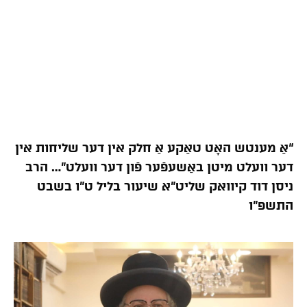
“אַ מענטש האָט טאַקע אַ חלק אין דער שליחות אין
דער וועלט מיטן באַשעפֿער פֿון דער וועלט”… הרב
ניסן דוד קיוואק שליט”א שיעור בליל ט”ו בשבט
התשפ”ו