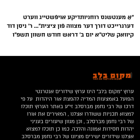
“אַ מענטשנס רוחניותדיקע אויפֿשטייג ווערט
דערגרייכט דורך דער מצווה פֿון ציצית”… ר’ ניסן דוד
קיוואק שליט”א יום ב’ דראש חודש חשוון תשפ”ו
ערוץ “מקום בלב” הינו ערוץ שידורים אנטרנטי
הפועל באמצעות המדיה להפצת אור היהדות על פי
דרכו של רבי נחמן מברסלב זי”ע באתר הערוץ תוכלו
למצוא תכניות ששודרו אצלנו , המאירים את אורו
של רבי נחמן מברסלב , וכן מגוון שיעורים בעניני
יהדות חסידות אמונה והלכה. כמו כן תוכלו למצוא
אצלנו שידורים ישירים מציונו של רבי נחמן מברסלב