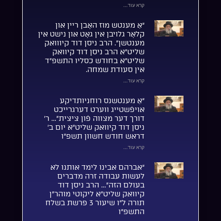
קרא עוד...
“אַ מענטש מוז האָבן ריין און
קלאָר גלויבן אין גאָט און נישט אין
מענטשן”. הרב ניסן דוד קיווואק
שליט”א הרב ניסן דוד קיוואק
שליט”א בחודש כסליו התשפ”ד
אין סעודת שמחה.
קרא עוד...
“אַ מענטשנס רוחניותדיקע
אויפֿשטייג ווערט דערגרייכט
דורך דער מצווה פֿון ציצית”… ר’
ניסן דוד קיוואק שליט”א יום ב’
דראש חודש חשוון תשפ”ו
קרא עוד...
“אברהם אבינו לימד אותנו לא
לעשות עבודה זרה מדברים
בעולם הזה”… הרב ניסן דוד
קיוואק שליט”א ליקוטי מוהר”ן
תורה ל”ו שיעור 3 פרשת בשלח
התשפ”ו