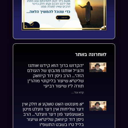
לאחרונה באתר
“הקדוש ברוך הוא קידש אותנו
והציל אותנו מהבוץ של העולם
הזה”… הרב ניסן דוד קיוואק
שליט”א שיעור בליקוטי מוהר”ן
תורה ל”ו שיעור רביעי
קרא עוד...
“אַ מענטש האָט טאַקע אַ חלק אין
דער שליחות אין דער וועלט מיטן
באַשעפֿער פֿון דער וועלט”… הרב
ניסן דוד קיוואק שליט”א שיעור
בליל ט”ו בשבט התשפ”ו