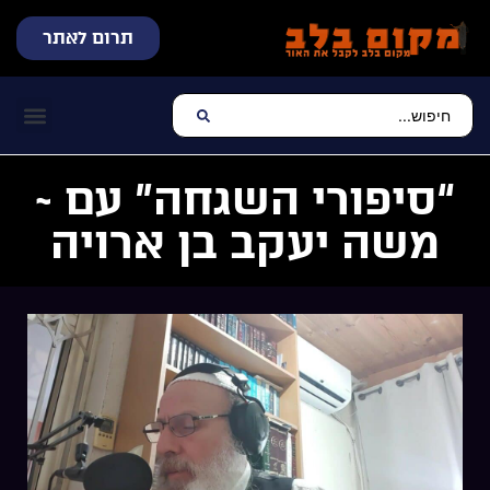
תרום לאתר
שידור חי
עכשיו מתנגן בלב
צרו קשר
דף הבית
מוזיקה יהוד
“סיפורי השגחה” עם ~
משה יעקב בן ארויה