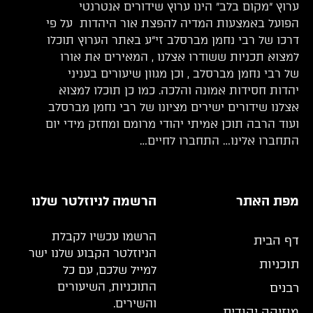
ערוץ “מקום בלב” הינו ערוץ שידורים אנטרנטי
הפועל באמצעות המדיה להפצת אור היהדות על פי
דרכו של רבי נחמן מברסלב זי”ע באתר הערוץ תוכלו
למצוא תכניות ששודרו אצלנו , המאירים את אורו
של רבי נחמן מברסלב , וכן מגוון שיעורים בעניני
יהדות חסידות אמונה והלכה. כמו כן תוכלו למצוא
אצלנו שידורים ישירים מציונו של רבי נחמן מברסלב
ועוד הרבה תוכן אמיתי יהודי מרומם ומחזק מידי יום
התחברו אלינו… התחברו לחיים…
מפת האתר
הרשמה לניוזלטר שלנו
הרשמו עכשיו לקבלת
דף הבית
הניוזלטר הקבוע שלנו ישר
תוכניות
למייל שלכם, עם כל
התוכניות, השיעורים
רבנים
והשירים.
מוזיקה יהודית