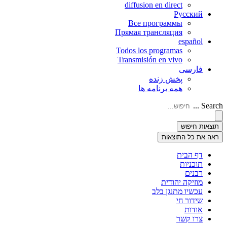
diffusion en direct
Русский
Все программы
Прямая трансляция
español
Todos los programas
Transmisión en vivo
فارسی
پخش زنده
همه برنامه ها
Search ...
תוצאות חיפוש
ראה את כל התוצאות
דף הבית
תוכניות
רבנים
מוזיקה יהודית
עכשיו מתנגן בלב
שידור חי
אודות
צרו קשר