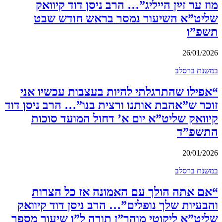
מוז ער זײַן הייליג”… הרב ניסן דוד קיוואק
שליט”א השיעור נמסר בראש חודש שבט
תשפ”ו
26/01/2026
במשנת ברסלב
“אפילו שהתרגלתי להיות בעצבות עכשיו אני
זוכר ש”אהבת אותנו ורצית בנו”… הרב ניסן דוד
קיוואק שליט”א יום א’ דחול המועד סוכות
התשפ”ד
20/01/2026
במשנת ברסלב
“אם אתה הולך עם האמונה אז כל הצרות
והבעיות שלך נופלים”… הרב ניסן דוד קיוואק
שליט”א ליקוטי מוהר”ן תורה ל”ו שיעור מספר