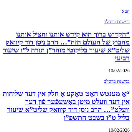
הבא
במשנת ברסלב
“הקדוש ברוך הוא קידש אותנו והציל אותנו
מהבוץ של העולם הזה”… הרב ניסן דוד קיוואק
שליט”א שיעור בליקוטי מוהר”ן תורה ל”ו שיעור
רביעי
10/02/2026
במשנת ברסלב
“אַ מענטש האָט טאַקע אַ חלק אין דער שליחות
אין דער וועלט מיטן באַשעפֿער פֿון דער
וועלט”… הרב ניסן דוד קיוואק שליט”א שיעור
בליל ט”ו בשבט התשפ”ו
10/02/2026