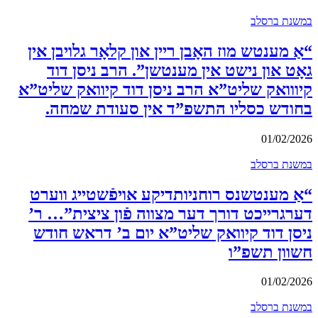
במשנת ברסלב
“אַ מענטש מוז האָבן ריין און קלאָר גלויבן אין
גאָט און נישט אין מענטשן”. הרב ניסן דוד
קיווואק שליט”א הרב ניסן דוד קיוואק שליט”א
בחודש כסליו התשפ”ד אין סעודת שמחה.
01/02/2026
במשנת ברסלב
“אַ מענטשנס רוחניותדיקע אויפֿשטייג ווערט
דערגרייכט דורך דער מצווה פֿון ציצית”… ר’
ניסן דוד קיוואק שליט”א יום ב’ דראש חודש
חשוון תשפ”ו
01/02/2026
במשנת ברסלב