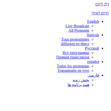
דלג לתוכן
תרום לאתר
English
Live Broadcast
All Programs
français
Tous programmes
diffusion en direct
Русский
Все программы
Прямая трансляция
español
Todos los programas
Transmisión en vivo
فارسی
پخش زنده
همه برنامه ها