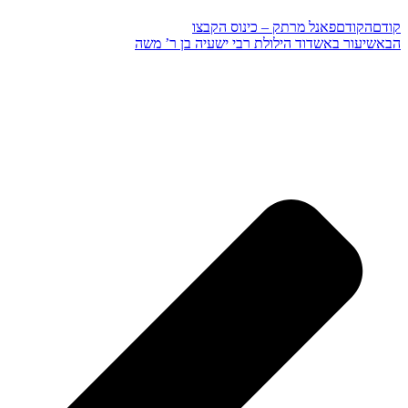
קודם
הקודם
פאנל מרתק – כינוס הקבצו
הבא
שיעור באשדוד הילולת רבי ישעיה בן ר’ משה