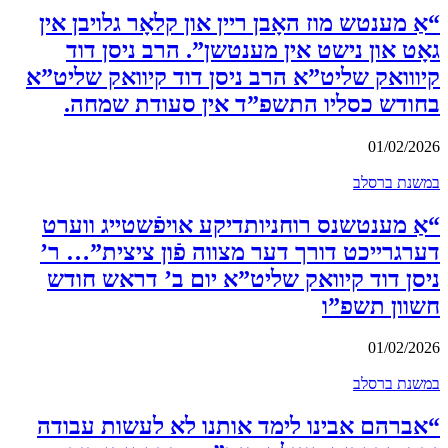
“אַ מענטש מוז האָבן ריין און קלאָר גלויבן אין
גאָט און נישט אין מענטשן”. הרב ניסן דוד
קיווואק שליט”א הרב ניסן דוד קיוואק שליט”א
בחודש כסליו התשפ”ד אין סעודת שמחה.
01/02/2026
במשנת ברסלב
“אַ מענטשנס רוחניותדיקע אויפֿשטייג ווערט
דערגרייכט דורך דער מצווה פֿון ציצית”… ר’
ניסן דוד קיוואק שליט”א יום ב’ דראש חודש
חשוון תשפ”ו
01/02/2026
במשנת ברסלב
“אברהם אבינו לימד אותנו לא לעשות עבודה