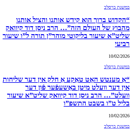
במשנת ברסלב
“הקדוש ברוך הוא קידש אותנו והציל אותנו
מהבוץ של העולם הזה”… הרב ניסן דוד קיוואק
שליט”א שיעור בליקוטי מוהר”ן תורה ל”ו שיעור
רביעי
10/02/2026
במשנת ברסלב
“אַ מענטש האָט טאַקע אַ חלק אין דער שליחות
אין דער וועלט מיטן באַשעפֿער פֿון דער
וועלט”… הרב ניסן דוד קיוואק שליט”א שיעור
בליל ט”ו בשבט התשפ”ו
10/02/2026
במשנת ברסלב