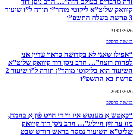
זרה מדברים בעולם הזה”… הרב ניסן דוד
קיוואק שליט”א ליקוטי מוהר”ן תורה ל”ו שיעור
3 פרשת בשלח התשפ”ו
31/01/2026
במשנת ברסלב
“אפילו שאני לא בקדושה כראוי עדיין אני
לפחות רוצה”… הרב ניסן דוד קיוואק שליט”א
השיעור הוא בליקוטי מוהר”ן תורה ל”ו שיעור 2
פרשת בא התשפ”ו
26/01/2026
במשנת ברסלב
“כאָטש אַ מענטש איז ווי די הויט פֿון אַ בהמה,
מוז ער זײַן הייליג”… הרב ניסן דוד קיוואק
שליט”א השיעור נמסר בראש חודש שבט