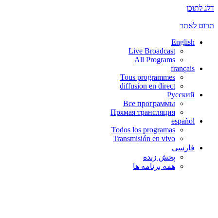
דלג לתוכן
תרום לאתר
English
Live Broadcast
All Programs
français
Tous programmes
diffusion en direct
Русский
Все программы
Прямая трансляция
español
Todos los programas
Transmisión en vivo
فارسی
پخش زنده
همه برنامه ها