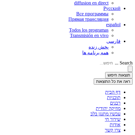
diffusion en direct
Русский
Все программы
Прямая трансляция
español
Todos los programas
Transmisión en vivo
فارسی
پخش زنده
همه برنامه ها
Search ...
תוצאות חיפוש
ראה את כל התוצאות
דף הבית
תוכניות
רבנים
מוזיקה יהודית
עכשיו מתנגן בלב
שידור חי
אודות
צרו קשר