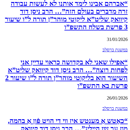
“אברהם אבינו לימד אותנו לא לעשות עבודה
זרה מדברים בעולם הזה”… הרב ניסן דוד
קיוואק שליט”א ליקוטי מוהר”ן תורה ל”ו שיעור
3 פרשת בשלח התשפ”ו
31/01/2026
במשנת ברסלב
“אפילו שאני לא בקדושה כראוי עדיין אני
לפחות רוצה”… הרב ניסן דוד קיוואק שליט”א
השיעור הוא בליקוטי מוהר”ן תורה ל”ו שיעור 2
פרשת בא התשפ”ו
26/01/2026
במשנת ברסלב
“כאָטש אַ מענטש איז ווי די הויט פֿון אַ בהמה,
מוז ער זײַן הייליג”… הרב ניסן דוד קיוואק