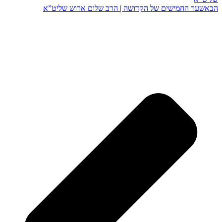
הבא
שער החמישים של הקדושה | הרב שלום ארוש שליט”א