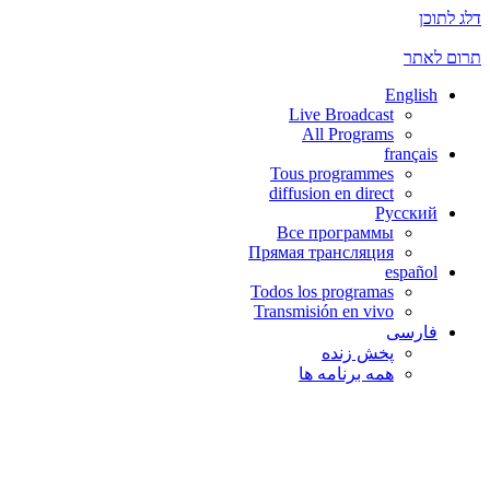
דלג לתוכן
תרום לאתר
English
Live Broadcast
All Programs
français
Tous programmes
diffusion en direct
Русский
Все программы
Прямая трансляция
español
Todos los programas
Transmisión en vivo
فارسی
پخش زنده
همه برنامه ها