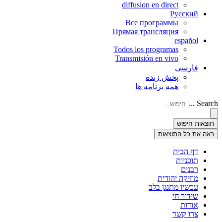
diffusion en direct
Русский
Все программы
Прямая трансляция
español
Todos los programas
Transmisión en vivo
فارسی
پخش زنده
همه برنامه ها
Search ...
תוצאות חיפוש
ראה את כל התוצאות
דף הבית
תוכניות
רבנים
מוזיקה יהודית
עכשיו מתנגן בלב
שידור חי
אודות
צרו קשר