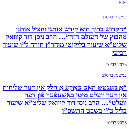
הבא
במשנת ברסלב
“הקדוש ברוך הוא קידש אותנו והציל אותנו
מהבוץ של העולם הזה”… הרב ניסן דוד קיוואק
שליט”א שיעור בליקוטי מוהר”ן תורה ל”ו שיעור
רביעי
10/02/2026
במשנת ברסלב
“אַ מענטש האָט טאַקע אַ חלק אין דער שליחות
אין דער וועלט מיטן באַשעפֿער פֿון דער
וועלט”… הרב ניסן דוד קיוואק שליט”א שיעור
בליל ט”ו בשבט התשפ”ו
10/02/2026