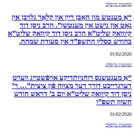
במשנת ברסלב
“אַ מענטש מוז האָבן ריין און קלאָר גלויבן אין
גאָט און נישט אין מענטשן”. הרב ניסן דוד
קיווואק שליט”א הרב ניסן דוד קיוואק שליט”א
בחודש כסליו התשפ”ד אין סעודת שמחה.
01/02/2026
במשנת ברסלב
“אַ מענטשנס רוחניותדיקע אויפֿשטייג ווערט
דערגרייכט דורך דער מצווה פֿון ציצית”… ר’
ניסן דוד קיוואק שליט”א יום ב’ דראש חודש
חשוון תשפ”ו
01/02/2026
במשנת ברסלב