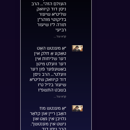
העולם הזה”… הרב
ניסן דוד קיוואק
שליט”א שיעור
בליקוטי מוהר”ן
תורה ל”ו שיעור
רביעי
קרא עוד...
“אַ מענטש האָט
טאַקע אַ חלק אין
דער שליחות אין
דער וועלט מיטן
באַשעפֿער פֿון דער
וועלט”… הרב ניסן
דוד קיוואק שליט”א
שיעור בליל ט”ו
בשבט התשפ”ו
קרא עוד...
“אַ מענטש מוז
האָבן ריין און קלאָר
גלויבן אין גאָט און
נישט אין מענטשן”.
הרב ניסן דוד