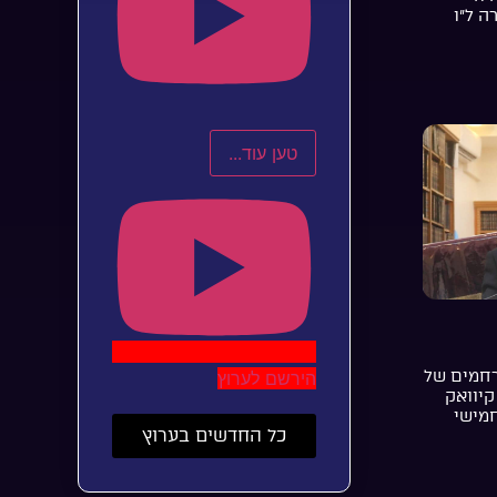
ה ל”ו
טען עוד...
רחמים של
הירשם לערוץ
קיוואק
חמישי
כל החדשים בערוץ