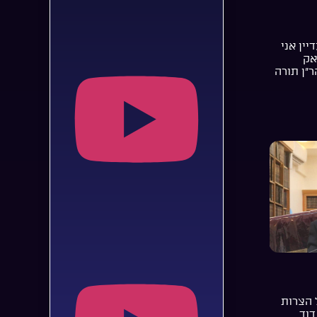
יין אני
אק
ר”ן תורה
 הצרות
דוד