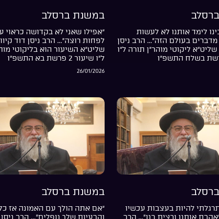
רסלב
במשנת ברסלב
נו לימד אותנו לא לעשות
“אפילו שאני לא בקדושה כראוי עד
מדברים בעולם הזה”… הרב ניסן
לפחות רוצה”… הרב ניסן דוד קיוו
שליט”א ליקוטי מוהר”ן תורה ל”ו
שליט”א השיעור הוא בליקוטי מוה
ל”ו שיעור 2 פרשת בא התשפ”ו
26/01/2026
רסלב
במשנת ברסלב
רגלתי להיות בעצבות עכשיו
“אם אתה הולך עם האמונה אז כל
”אהבת אותנו ורצית בנו”… הרב
והבעיות שלך נופלים”… הרב ניסן 