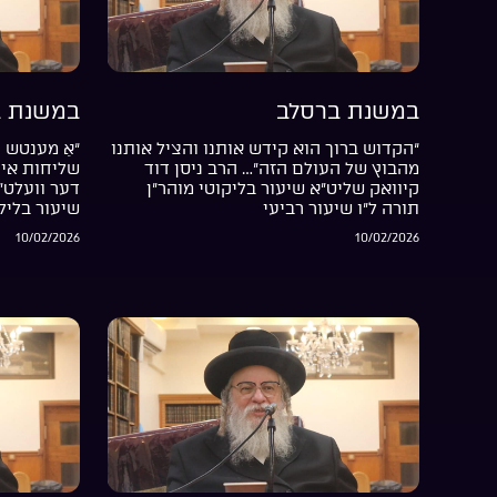
במשנת ברסלב
במשנת ב
“הקדוש ברוך הוא קידש אותנו והציל אותנו
“אַ מענטש ה
מהבוץ של העולם הזה”… הרב ניסן דוד
שליחות אין 
קיוואק שליט”א שיעור בליקוטי מוהר”ן
דער וועלט”
תורה ל”ו שיעור רביעי
שיעור בליל
10/02/2026
10/02/2026