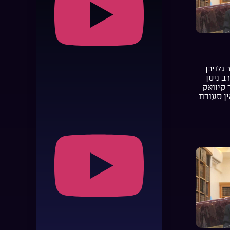
 גלויבן
רב ניסן
 קיוואק
ן סעודת