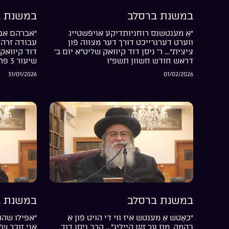
במשנת ברסלב
במשנת ב
“אַ מענטשנס רוחניותדיקע אויפֿשטייג
“אברהם אבי
ווערט דערגרייכט דורך דער מצווה פֿון
עבודה זרה 
ציצית”… ר’ ניסן דוד קיוואק שליט”א יום ב’
דוד קיוואק 
דראש חודש חשוון תשפ”ו
שיעור 3 פרשת בשלח התשפ”ו
31/01/2026
01/02/2026
במשנת ברסלב
במשנת ב
“כאָטש אַ מענטש איז ווי די הויט פֿון אַ
“אפילו שהת
בהמה, מוז ער זײַן הייליג”… הרב ניסן דוד
אני זוכר ש