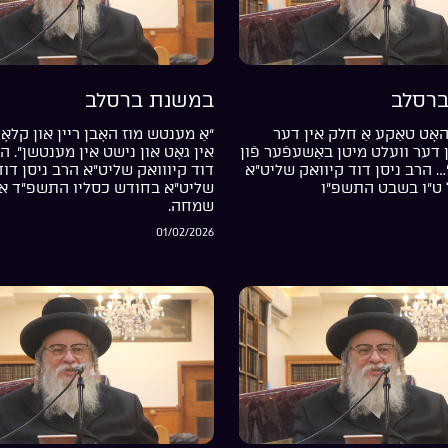
רסלב
במשנת ברסלב
אָט טאַקע אַ חלק אין דער
“אַ מענטש מוז האָבן ריין און קלאָר
דער וועלט מיטן באַשעפֿער פֿון
אין גאָט און נישט אין מענטשן”. ה
… הרב ניסן דוד קיוואק שליט”א
דוד קיווואק שליט”א הרב ניסן דוד
 ט”ו בשבט התשפ”ו
שליט”א בחודש כסליו התשפ”ד אי
שמחה.
01/02/2026