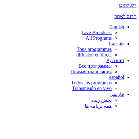
דלג לתוכן
תרום לאתר
English
Live Broadcast
All Programs
français
Tous programmes
diffusion en direct
Русский
Все программы
Прямая трансляция
español
Todos los programas
Transmisión en vivo
فارسی
پخش زنده
همه برنامه ها