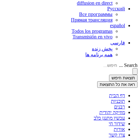
diffusion en direct
Русский
Все программы
Прямая трансляция
español
Todos los programas
Transmisión en vivo
فارسی
پخش زنده
همه برنامه ها
Search ...
תוצאות חיפוש
ראה את כל התוצאות
דף הבית
תוכניות
רבנים
מוזיקה יהודית
עכשיו מתנגן בלב
שידור חי
אודות
צרו קשר