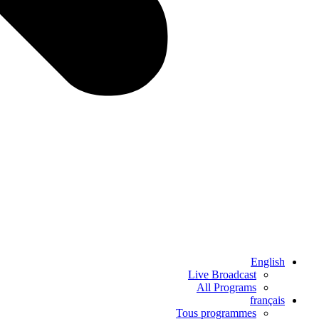
English
Live Broadcast
All Programs
français
Tous programmes