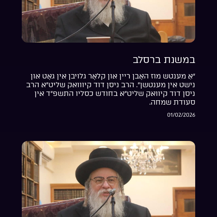
במשנת ברסלב
“אַ מענטש מוז האָבן ריין און קלאָר גלויבן אין גאָט און
נישט אין מענטשן”. הרב ניסן דוד קיווואק שליט”א הרב
ניסן דוד קיוואק שליט”א בחודש כסליו התשפ”ד אין
סעודת שמחה.
01/02/2026