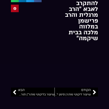
להתקרב
לאבא ”הרב
מרגלית והרב
פרישמן
במלווה
מלכה בבית
שיקמה”
הקודם
הבא
שיעור ליקוטי מוהרן סימן י’ אות ד’ הרב פרישמן
שיעור בליקוטי מוהר”ן תורה י’ אות ד’ הש”ב הר שדה בית הרב פרישמן