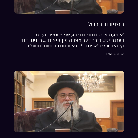
במשנת ברסלב
“אַ מענטשנס רוחניותדיקע אויפֿשטייג ווערט
דערגרייכט דורך דער מצווה פֿון ציצית”… ר’ ניסן דוד
קיוואק שליט”א יום ב’ דראש חודש חשוון תשפ”ו
01/02/2026