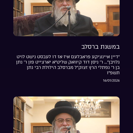
במשנת ברסלב
“דיין איינציקע פראבלעם איז אז דו לעבסט נישט לויט
גלויבן”… ר’ ניסן דוד קיוואק שליט”א יארצייט פון ר’ נתן
בן ר’ נפתלי הרץ זצוק”ל מברסלב הילולת רבי נתן
תשפ”ו
16/01/2026