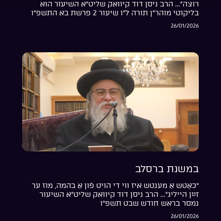
רוצה”… הרב ניסן דוד קיוואק שליט”א השיעור הוא
בליקוטי מוהר”ן תורה ל”ו שיעור 2 פרשת בא התשפ”ו
26/01/2026
במשנת ברסלב
“כאָטש אַ מענטש איז ווי די הויט פֿון אַ בהמה, מוז ער
זײַן הייליג”… הרב ניסן דוד קיוואק שליט”א השיעור
נמסר בראש חודש שבט תשפ”ו
26/01/2026