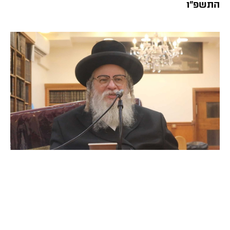
התשפ”ו