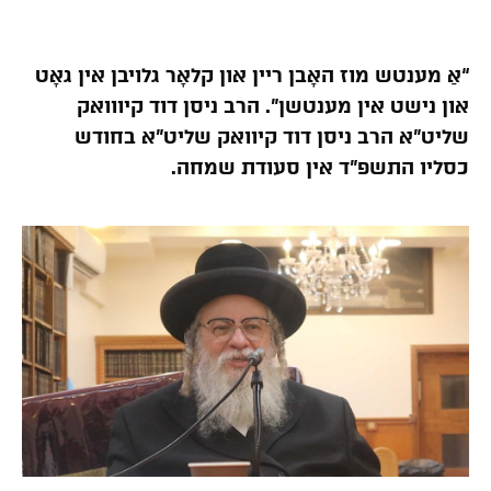
“אַ מענטש מוז האָבן ריין און קלאָר גלויבן אין גאָט
און נישט אין מענטשן”. הרב ניסן דוד קיווואק
שליט”א הרב ניסן דוד קיוואק שליט”א בחודש
כסליו התשפ”ד אין סעודת שמחה.