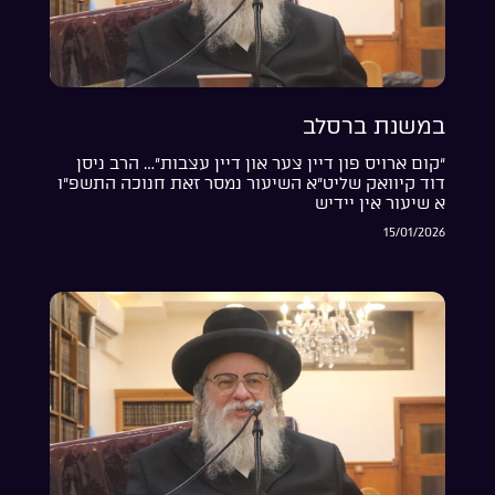
במשנת ברסלב
“קום ארויס פון דיין צער און דיין עצבות”… הרב ניסן
דוד קיוואק שליט”א השיעור נמסר זאת חנוכה התשפ”ו
א שיעור אין יידיש
15/01/2026