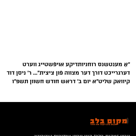
“אַ מענטשנס רוחניותדיקע אויפֿשטייג ווערט
דערגרייכט דורך דער מצווה פֿון ציצית”… ר’ ניסן דוד
קיוואק שליט”א יום ב’ דראש חודש חשוון תשפ”ו