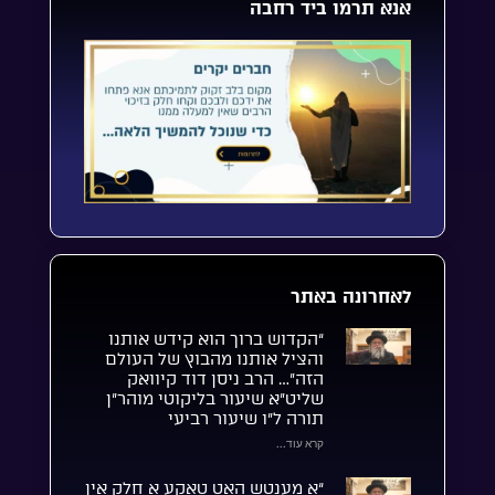
אנא תרמו ביד רחבה
לאחרונה באתר
“הקדוש ברוך הוא קידש אותנו
והציל אותנו מהבוץ של העולם
הזה”… הרב ניסן דוד קיוואק
שליט”א שיעור בליקוטי מוהר”ן
תורה ל”ו שיעור רביעי
קרא עוד...
“אַ מענטש האָט טאַקע אַ חלק אין