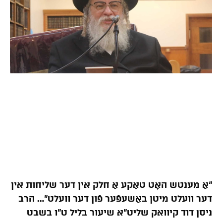
“אַ מענטש האָט טאַקע אַ חלק אין דער שליחות אין
דער וועלט מיטן באַשעפֿער פֿון דער וועלט”… הרב
ניסן דוד קיוואק שליט”א שיעור בליל ט”ו בשבט