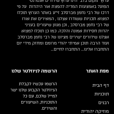
ערוץ “מקום בלב” הינו ערוץ שידורים אנטרנטי
הפועל באמצעות המדיה להפצת אור היהדות על פי
דרכו של רבי נחמן מברסלב זי”ע באתר הערוץ תוכלו
למצוא תכניות ששודרו אצלנו , המאירים את אורו
של רבי נחמן מברסלב , וכן מגוון שיעורים בעניני
יהדות חסידות אמונה והלכה. כמו כן תוכלו למצוא
אצלנו שידורים ישירים מציונו של רבי נחמן מברסלב
ועוד הרבה תוכן אמיתי יהודי מרומם ומחזק מידי יום
התחברו אלינו… התחברו לחיים…
מפת האתר
הרשמה לניוזלטר שלנו
הרשמו עכשיו לקבלת
דף הבית
הניוזלטר הקבוע שלנו ישר
תוכניות
למייל שלכם, עם כל
התוכניות, השיעורים
רבנים
והשירים.
מוזיקה יהודית