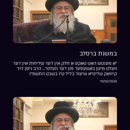
במשנת ברסלב
“אַ מענטש האָט טאַקע אַ חלק אין דער שליחות אין דער
וועלט מיטן באַשעפֿער פֿון דער וועלט”… הרב ניסן דוד
קיוואק שליט”א שיעור בליל ט”ו בשבט התשפ”ו
10/02/2026