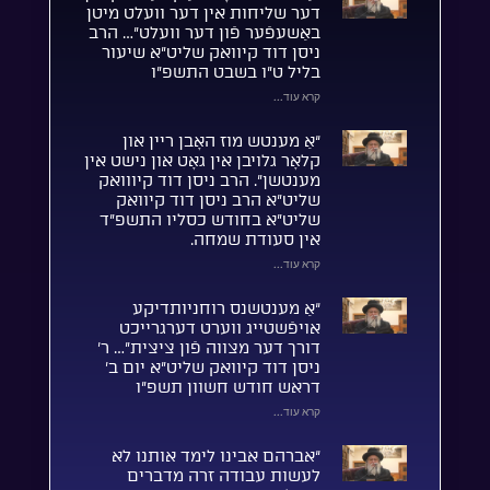
דער שליחות אין דער וועלט מיטן
באַשעפֿער פֿון דער וועלט”… הרב
ניסן דוד קיוואק שליט”א שיעור
בליל ט”ו בשבט התשפ”ו
קרא עוד...
“אַ מענטש מוז האָבן ריין און
קלאָר גלויבן אין גאָט און נישט אין
מענטשן”. הרב ניסן דוד קיווואק
שליט”א הרב ניסן דוד קיוואק
שליט”א בחודש כסליו התשפ”ד
אין סעודת שמחה.
קרא עוד...
“אַ מענטשנס רוחניותדיקע
אויפֿשטייג ווערט דערגרייכט
דורך דער מצווה פֿון ציצית”… ר’
ניסן דוד קיוואק שליט”א יום ב’
דראש חודש חשוון תשפ”ו
קרא עוד...
“אברהם אבינו לימד אותנו לא
לעשות עבודה זרה מדברים