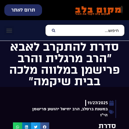
תרום לאתר
שידור חי
עכשיו מתנגן בלב
צרו קשר
דף הבית
מוזיקה יהוד
סדרת להתקרב לאבא
”הרב מרגלית והרב
פרישמן במלווה מלכה
בבית שיקמה”
11/27/2025
במשנת ברסלב
,
הרב יחיאל יהושע פרישמן
הי"ו
סדרת